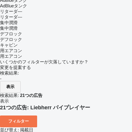
AdBlueタンク
AdBlueタンク
リターダ―
リターダ―
集中潤滑
集中潤滑
デフロック
デフロック
キャビン
用エアコン
用エアコン
いくつかのフィルターが欠落していますか？
変更を提案する
検索結果:
-
表示
検索結果:
21つの広告
表示
21つの広告:
Liebherr パイプレイヤー
フィルター
並び替え
:
掲載日