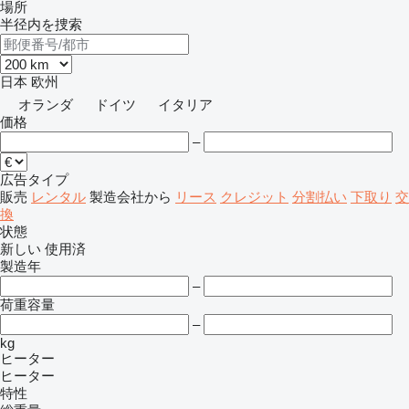
場所
半径内を捜索
日本
欧州
オランダ
ドイツ
イタリア
価格
–
広告タイプ
販売
レンタル
製造会社から
リース
クレジット
分割払い
下取り
交
換
状態
新しい
使用済
製造年
–
荷重容量
–
kg
ヒーター
ヒーター
特性