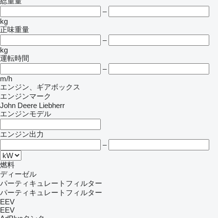
総重量
–
kg
正味重量
–
kg
運転時間
–
m/h
エンジン、ギアボックス
エンジンマーク
John Deere
Liebherr
エンジンモデル
エンジン出力
–
燃料
ディーゼル
パーティキュレートフィルター
パーティキュレートフィルター
EEV
EEV