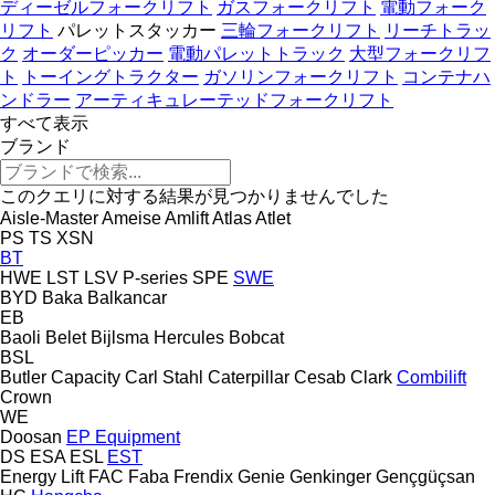
ディーゼルフォークリフト
ガスフォークリフト
電動フォーク
リフト
パレットスタッカー
三輪フォークリフト
リーチトラッ
ク
オーダーピッカー
電動パレットトラック
大型フォークリフ
ト
トーイングトラクター
ガソリンフォークリフト
コンテナハ
ンドラー
アーティキュレーテッドフォークリフト
すべて表示
ブランド
このクエリに対する結果が見つかりませんでした
Aisle-Master
Ameise
Amlift
Atlas
Atlet
PS
TS
XSN
BT
HWE
LST
LSV
P-series
SPE
SWE
BYD
Baka
Balkancar
EB
Baoli
Belet
Bijlsma Hercules
Bobcat
BSL
Butler
Capacity
Carl Stahl
Caterpillar
Cesab
Clark
Combilift
Crown
WE
Doosan
EP Equipment
DS
ESA
ESL
EST
Energy Lift
FAC
Faba
Frendix
Genie
Genkinger
Gençgüçsan