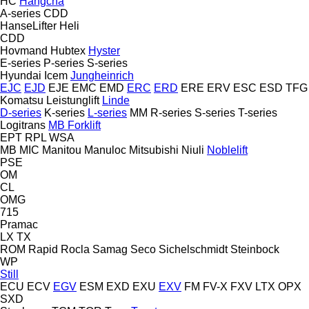
HC
Hangcha
A-series
CDD
HanseLifter
Heli
CDD
Hovmand
Hubtex
Hyster
E-series
P-series
S-series
Hyundai
Icem
Jungheinrich
EJC
EJD
EJE
EMC
EMD
ERC
ERD
ERE
ERV
ESC
ESD
TFG
Komatsu
Leistunglift
Linde
D-series
K-series
L-series
MM
R-series
S-series
T-series
Logitrans
MB Forklift
EPT
RPL
WSA
MB
MIC
Manitou
Manuloc
Mitsubishi
Niuli
Noblelift
PSE
OM
CL
OMG
715
Pramac
LX
TX
ROM
Rapid
Rocla
Samag
Seco
Sichelschmidt
Steinbock
WP
Still
ECU
ECV
EGV
ESM
EXD
EXU
EXV
FM
FV-X
FXV
LTX
OPX
SXD