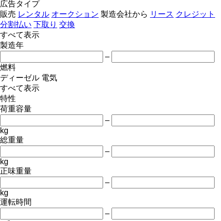
広告タイプ
販売
レンタル
オークション
製造会社から
リース
クレジット
分割払い
下取り
交換
すべて表示
製造年
–
燃料
ディーゼル
電気
すべて表示
特性
荷重容量
–
kg
総重量
–
kg
正味重量
–
kg
運転時間
–