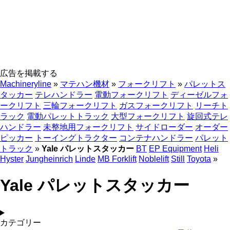
広告を掲載する
Machineryline
»
マテハン機材
»
フォークリフト
»
パレットス
タッカー
テレハンドラー
電動フォークリフト
ディーゼルフォ
ークリフト
三輪フォークリフト
ガスフォークリフト
リーチト
ラック
電動パレットトラック
大型フォークリフト
旋回式テレ
ハンドラー
未整地用フォークリフト
サイドローダー
オーダー
ピッカー
トーイングトラクター
コンテナハンドラー
パレット
トラック
»
Yale パレットスタッカー
BT
EP Equipment
Heli
Hyster
Jungheinrich
Linde
MB Forklift
Noblelift
Still
Toyota
»
Yale パレットスタッカー
カテゴリー