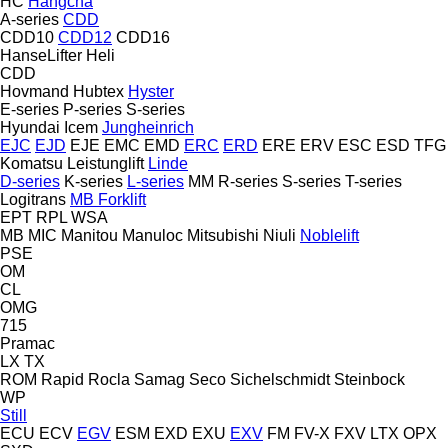
HC
Hangcha
A-series
CDD
CDD10
CDD12
CDD16
HanseLifter
Heli
CDD
Hovmand
Hubtex
Hyster
E-series
P-series
S-series
Hyundai
Icem
Jungheinrich
EJC
EJD
EJE
EMC
EMD
ERC
ERD
ERE
ERV
ESC
ESD
TFG
Komatsu
Leistunglift
Linde
D-series
K-series
L-series
MM
R-series
S-series
T-series
Logitrans
MB Forklift
EPT
RPL
WSA
MB
MIC
Manitou
Manuloc
Mitsubishi
Niuli
Noblelift
PSE
OM
CL
OMG
715
Pramac
LX
TX
ROM
Rapid
Rocla
Samag
Seco
Sichelschmidt
Steinbock
WP
Still
ECU
ECV
EGV
ESM
EXD
EXU
EXV
FM
FV-X
FXV
LTX
OPX