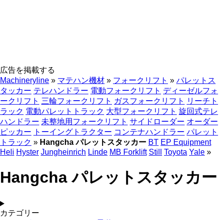
広告を掲載する
Machineryline
»
マテハン機材
»
フォークリフト
»
パレットス
タッカー
テレハンドラー
電動フォークリフト
ディーゼルフォ
ークリフト
三輪フォークリフト
ガスフォークリフト
リーチト
ラック
電動パレットトラック
大型フォークリフト
旋回式テレ
ハンドラー
未整地用フォークリフト
サイドローダー
オーダー
ピッカー
トーイングトラクター
コンテナハンドラー
パレット
トラック
»
Hangcha パレットスタッカー
BT
EP Equipment
Heli
Hyster
Jungheinrich
Linde
MB Forklift
Still
Toyota
Yale
»
Hangcha パレットスタッカー
カテゴリー