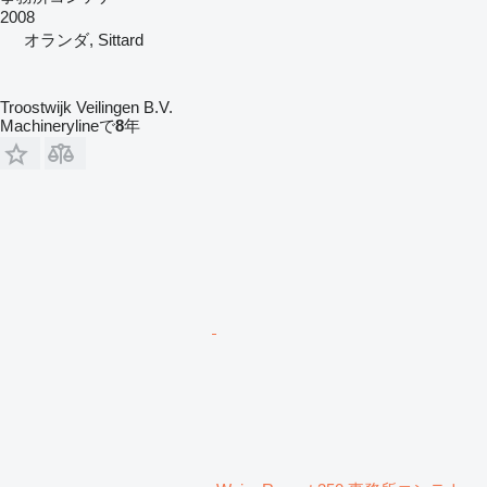
2008
オランダ, Sittard
Troostwijk Veilingen B.V.
Machinerylineで
8
年