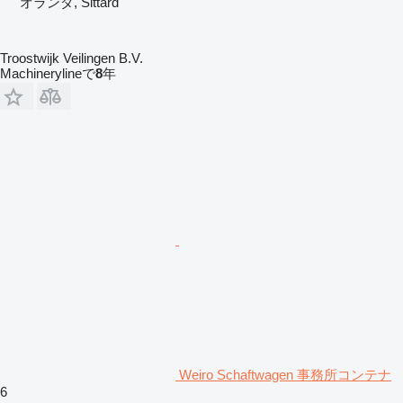
オランダ, Sittard
Troostwijk Veilingen B.V.
Machinerylineで
8
年
Weiro Schaftwagen 事務所コンテナ
6