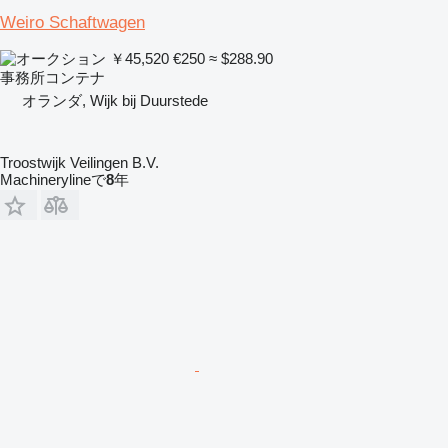
Weiro Schaftwagen
￥45,520
€250
≈ $288.90
事務所コンテナ
オランダ, Wijk bij Duurstede
Troostwijk Veilingen B.V.
Machinerylineで
8
年