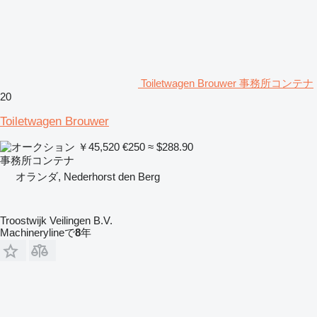
Toiletwagen Brouwer 事務所コンテナ
20
Toiletwagen Brouwer
￥45,520
€250
≈ $288.90
事務所コンテナ
オランダ, Nederhorst den Berg
Troostwijk Veilingen B.V.
Machinerylineで
8
年