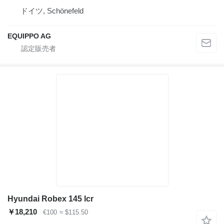
ドイツ, Schönefeld
EQUIPPO AG
Hyundai Robex 145 lcr
￥18,210
€100
≈ $115.50