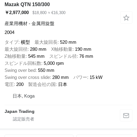
Mazak QTN 150/300
￥2,977,000
$18,800
≈ €16,300
産業用機材 - 金属用旋盤
2004
タイプ
横型
最大旋回長
520 mm
最大旋回径
280 mm
X軸移動量
190 mm
Z軸移動量
545 mm
スピンドル径
76 mm
スピンドル回転数
5,000 rpm
Swing over bed
550 mm
Swing over cross slide
280 mm
パワー
15 kW
電圧
200
製造会社の国
日本
日本, Koga
Japan Trading