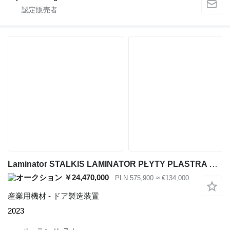
Laminator STALKIS LAMINATOR PŁYTY PLASTRA MIODU LPPM-2000
￥24,470,000
PLN 575,900
≈ €134,000
産業用機材 - ドア製造装置
2023