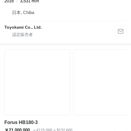
2016
3,531 m/h
日本, Chiba
Toyokami Co., Ltd.
Forus HB180-3
￥21,000,000
≈ €115,000
≈ $132,600