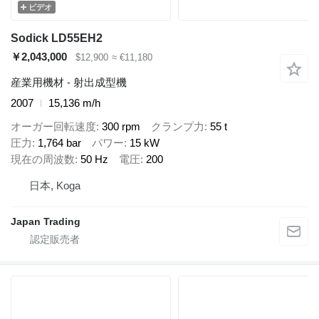
ビデオ
Sodick LD55EH2
￥2,043,000
$12,900
≈ €11,180
産業用機材 - 射出成型機
2007
15,136 m/h
オーガー回転速度
300 rpm
クランプ力
55 t
圧力
1,764 bar
パワー
15 kW
現在の周波数
50 Hz
電圧
200
日本, Koga
Japan Trading