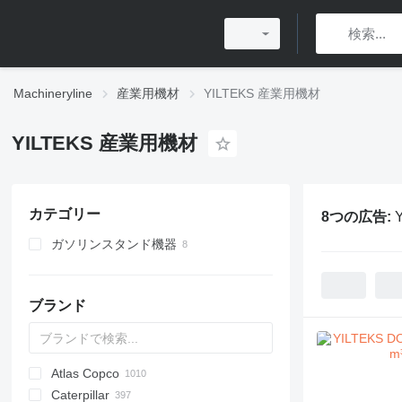
Machineryline
産業用機材
YILTEKS 産業用機材
YILTEKS 産業用機材
カテゴリー
8つの広告:
ガソリンスタンド機器
ガス機器
ブランド
Atlas Copco
PDS
APD
AB
Ensis
VZ
AG3
Caterpillar
Pega
DrillAir
QAS
PDP
E-series
B-series
BM
GFS
VT
Rover
533
Airpure
BySprint Fiber
CK
SR