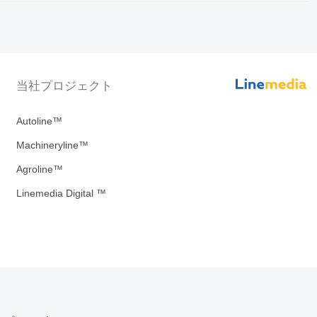
当社プロジェクト
Autoline™
Machineryline™
Agroline™
Linemedia Digital ™