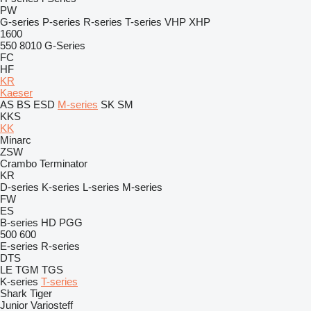
PW
G-series
P-series
R-series
T-series
VHP
XHP
1600
550
8010
G-Series
FC
HF
KR
Kaeser
AS
BS
ESD
M-series
SK
SM
KKS
KK
Minarc
ZSW
Crambo
Terminator
KR
D-series
K-series
L-series
M-series
FW
ES
B-series
HD
PGG
500
600
E-series
R-series
DTS
LE
TGM
TGS
K-series
T-series
Shark
Tiger
Junior
Variosteff