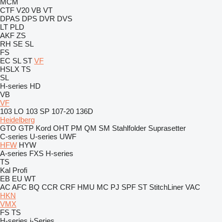
MCM
CTF
V20
VB
VT
DPAS
DPS
DVR
DVS
LT
PLD
AKF
ZS
RH
SE
SL
FS
EC
SL
ST
VF
HSLX
TS
SL
H-series
HD
VB
VF
103 LO
103 SP
107-20
136D
Heidelberg
GTO
GTP
Kord
OHT
PM
QM
SM
Stahlfolder
Suprasetter
C-series
U-series
UWF
HFW
HYW
A-series
FXS
H-series
TS
Kal
Profi
EB
EU
WT
AC
AFC
BQ
CCR
CRF
HMU
MC
PJ
SPF
ST
StitchLiner
VAC
HKN
VMX
FS
TS
H-series
i-Series