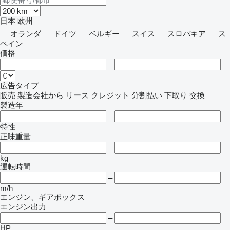
日本
欧州
オランダ
ドイツ
ベルギー
スイス
スロバキア
ス
ペイン
価格
–
広告タイプ
販売
製造会社から
リース
クレジット
分割払い
下取り
交換
製造年
–
特性
正味重量
–
kg
運転時間
–
m/h
エンジン、ギアボックス
エンジン出力
–
HP