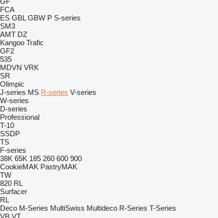
GF
FCA
ES
GBL
GBW
P
S-series
SM3
AMT
DZ
Kangoo
Trafic
GF2
535
MDVN
VRK
SR
Olimpic
J-series
MS
R-series
V-series
W-series
D-series
Professional
T-10
SSDP
TS
F-series
38K
65K
185
260
600
900
CookieMAK
PastryMAK
TW
820
RL
Surfacer
RL
Deco
M-Series
MultiSwiss
Multideco
R-Series
T-Series
VB
VT