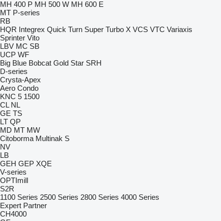
MH 400 P
MH 500 W
MH 600 E
MT
P-series
RB
HQR
Integrex
Quick Turn
Super Turbo X
VCS
VTC
Variaxis
Sprinter
Vito
LBV
MC
SB
UCP
WF
Big Blue
Bobcat
Gold Star
SRH
D-series
Crysta-Apex
Aero
Condo
KNC 5 1500
CL
NL
GE
TS
LT
QP
MD
MT
MW
Citoborma
Multinak S
NV
LB
GEH
GEP
XQE
V-series
OPTImill
S2R
1100 Series
2500 Series
2800 Series
4000 Series
Expert
Partner
CH4000