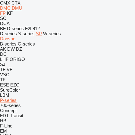
CMX
CTX
DMC
DMU
FP
KF
SC
DCA
BF
D-series
F2L912
D-series
S-series
SP
W-series
Doosan
B-series
G-series
AK
DW
DZ
DC
LHF
ORIGO
SJ
TF
VF
VSC
TF
ESE
EZG
SureColor
LBM
P-series
700-series
Concept
FDT
Transit
HB
F-Line
EM