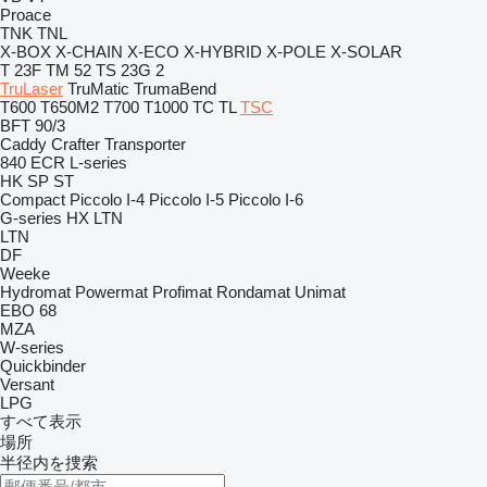
Proace
TNK
TNL
X-BOX
X-CHAIN
X-ECO
X-HYBRID
X-POLE
X-SOLAR
T 23F
TM 52
TS 23G 2
TruLaser
TruMatic
TrumaBend
T600
T650M2
T700
T1000
TC
TL
TSC
BFT 90/3
Caddy
Crafter
Transporter
840
ECR
L-series
HK
SP
ST
Compact
Piccolo I-4
Piccolo I-5
Piccolo I-6
G-series
HX
LTN
LTN
DF
Weeke
Hydromat
Powermat
Profimat
Rondamat
Unimat
EBO 68
MZA
W-series
Quickbinder
Versant
LPG
すべて表示
場所
半径内を捜索