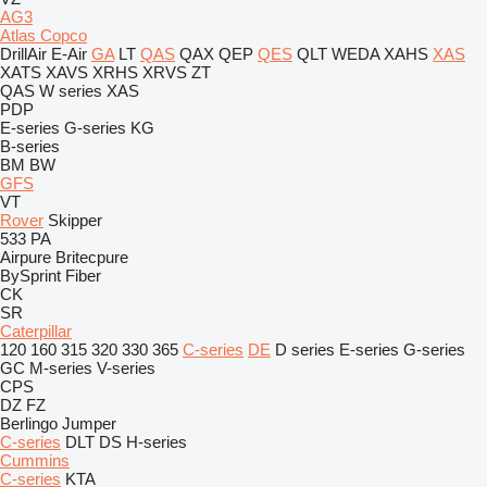
AG3
Atlas Copco
DrillAir
E-Air
GA
LT
QAS
QAX
QEP
QES
QLT
WEDA
XAHS
XAS
XATS
XAVS
XRHS
XRVS
ZT
QAS
W series
XAS
PDP
E-series
G-series
KG
B-series
BM
BW
GFS
VT
Rover
Skipper
533
PA
Airpure
Britecpure
BySprint Fiber
CK
SR
Caterpillar
120
160
315
320
330
365
C-series
DE
D series
E-series
G-series
GC
M-series
V-series
CPS
DZ
FZ
Berlingo
Jumper
C-series
DLT
DS
H-series
Cummins
C-series
KTA