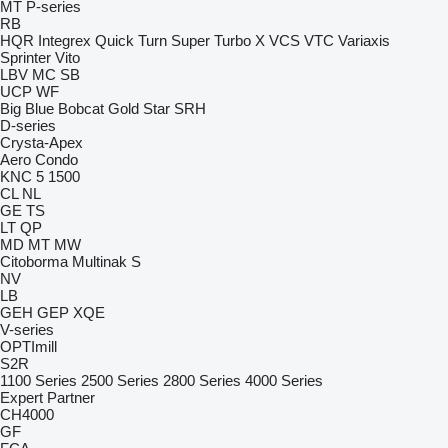
MT
P-series
RB
HQR
Integrex
Quick Turn
Super Turbo X
VCS
VTC
Variaxis
Sprinter
Vito
LBV
MC
SB
UCP
WF
Big Blue
Bobcat
Gold Star
SRH
D-series
Crysta-Apex
Aero
Condo
KNC 5 1500
CL
NL
GE
TS
LT
QP
MD
MT
MW
Citoborma
Multinak S
NV
LB
GEH
GEP
XQE
V-series
OPTImill
S2R
1100 Series
2500 Series
2800 Series
4000 Series
Expert
Partner
CH4000
GF