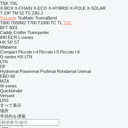
TNK
TNL
X-BOX
X-CHAIN
X-ECO
X-HYBRID
X-POLE
X-SOLAR
T 23F
TM 52
TS 23G 2
TruLaser
TruMatic
TrumaBend
T600
T650M2
T700
T1000
TC
TL
TSC
BFT 90/3
Caddy
Crafter
Transporter
840
ECR
L-series
HK
SP
ST
Wabama
Compact
Piccolo I-4
Piccolo I-5
Piccolo I-6
G-series
HX
LTN
LTN
DF
Hydromat
Powermat
Profimat
Rondamat
Unimat
EBO 68
MZA
W-series
Quickbinder
Versant
LPG
すべて表示
場所
半径内を捜索