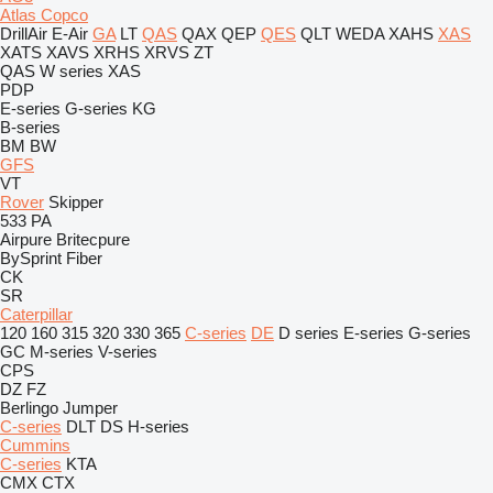
Atlas Copco
DrillAir
E-Air
GA
LT
QAS
QAX
QEP
QES
QLT
WEDA
XAHS
XAS
XATS
XAVS
XRHS
XRVS
ZT
QAS
W series
XAS
PDP
E-series
G-series
KG
B-series
BM
BW
GFS
VT
Rover
Skipper
533
PA
Airpure
Britecpure
BySprint Fiber
CK
SR
Caterpillar
120
160
315
320
330
365
C-series
DE
D series
E-series
G-series
GC
M-series
V-series
CPS
DZ
FZ
Berlingo
Jumper
C-series
DLT
DS
H-series
Cummins
C-series
KTA
CMX
CTX