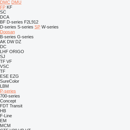
DMC
DMU
FP
KF
SC
DCA
BF
D-series
F2L912
D-series
S-series
SP
W-series
Doosan
B-series
G-series
AK
DW
DZ
DC
LHF
ORIGO
SJ
TF
VF
VSC
TF
ESE
EZG
SureColor
LBM
P-series
700-series
Concept
FDT
Transit
HB
F-Line
EM
MCM