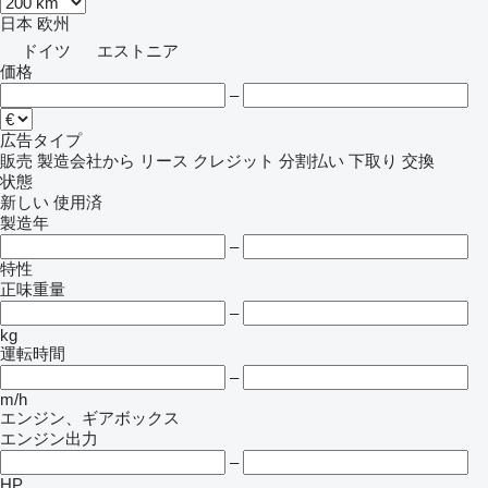
日本
欧州
ドイツ
エストニア
価格
–
広告タイプ
販売
製造会社から
リース
クレジット
分割払い
下取り
交換
状態
新しい
使用済
製造年
–
特性
正味重量
–
kg
運転時間
–
m/h
エンジン、ギアボックス
エンジン出力
–
HP