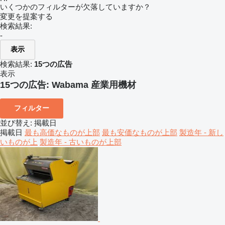
いくつかのフィルターが欠落していますか？
変更を提案する
検索結果:
-
表示
検索結果:
15つの広告
表示
15つの広告:
Wabama 産業用機材
フィルター
並び替え
:
掲載日
掲載日
最も高価なものが上部
最も安価なものが上部
製造年 - 新し
いものが上
製造年 - 古いものが上部