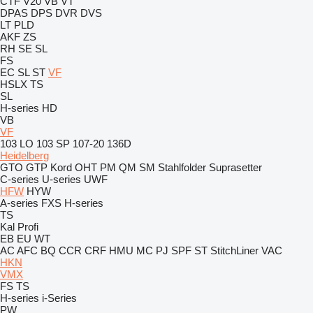
CTF
V20
VB
VT
DPAS
DPS
DVR
DVS
LT
PLD
AKF
ZS
RH
SE
SL
FS
EC
SL
ST
VF
HSLX
TS
SL
H-series
HD
VB
VF
103 LO
103 SP
107-20
136D
Heidelberg
GTO
GTP
Kord
OHT
PM
QM
SM
Stahlfolder
Suprasetter
C-series
U-series
UWF
HFW
HYW
A-series
FXS
H-series
TS
Kal
Profi
EB
EU
WT
AC
AFC
BQ
CCR
CRF
HMU
MC
PJ
SPF
ST
StitchLiner
VAC
HKN
VMX
FS
TS
H-series
i-Series
PW