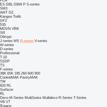
FCA
ES
GBL
GBW
P
S-series
SM3
AMT
DZ
Kangoo
Trafic
GF2
535
MDVN
VRK
SR
Olimpic
J-series
MS
R-series
V-series
W-series
D-series
Professional
T-10
SSDP
TS
F-series
38K
65K
185
260
600
900
CookieMAK
PastryMAK
TW
820
RL
Surfacer
RL
Deco
M-Series
MultiSwiss
Multideco
R-Series
T-Series
VB
VT
Proace