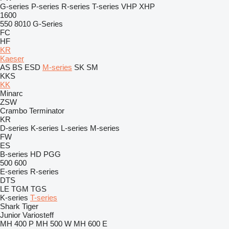
G-series
P-series
R-series
T-series
VHP
XHP
1600
550
8010
G-Series
FC
HF
KR
Kaeser
AS
BS
ESD
M-series
SK
SM
KKS
KK
Minarc
ZSW
Crambo
Terminator
KR
D-series
K-series
L-series
M-series
FW
ES
B-series
HD
PGG
500
600
E-series
R-series
DTS
LE
TGM
TGS
K-series
T-series
Shark
Tiger
Junior
Variosteff
MH 400 P
MH 500 W
MH 600 E