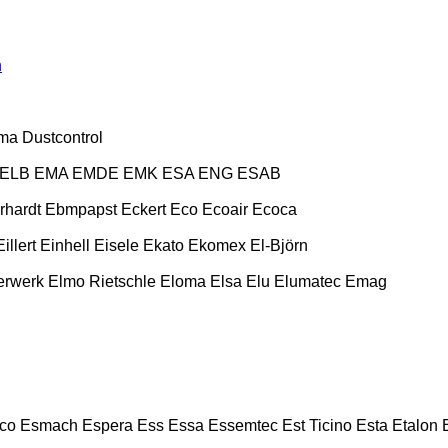
n
ma
Dustcontrol
ELB
EMA
EMDE
EMK
ESA ENG
ESAB
rhardt
Ebmpapst
Eckert
Eco
Ecoair
Ecoca
Eillert
Einhell
Eisele
Ekato
Ekomex
El-Björn
erwerk
Elmo Rietschle
Eloma
Elsa
Elu
Elumatec
Emag
co
Esmach
Espera
Ess
Essa
Essemtec
Est Ticino
Esta
Etalon