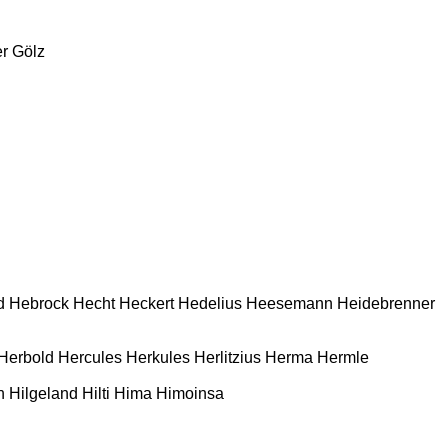
r
Gölz
d
Hebrock
Hecht
Heckert
Hedelius
Heesemann
Heidebrenner
Herbold
Hercules
Herkules
Herlitzius
Herma
Hermle
n
Hilgeland
Hilti
Hima
Himoinsa