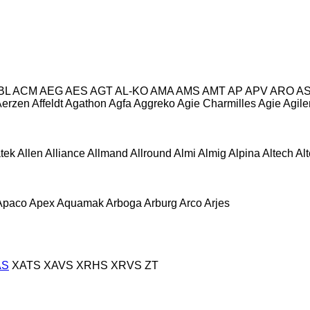
BL
ACM
AEG
AES
AGT
AL-KO
AMA
AMS
AMT
AP
APV
ARO
A
Aerzen
Affeldt
Agathon
Agfa
Aggreko
Agie Charmilles
Agie
Agile
atek
Allen
Alliance
Allmand
Allround
Almi
Almig
Alpina
Altech
Al
Apaco
Apex
Aquamak
Arboga
Arburg
Arco
Arjes
AS
XATS
XAVS
XRHS
XRVS
ZT