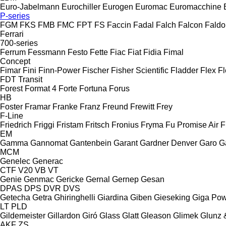
Euro-Jabelmann
Eurochiller
Eurogen
Euromac
Euromacchine
P-series
FGM
FKS
FMB
FMC
FPT
FS
Faccin
Fadal
Falch
Falcon
Faldo
Ferrari
700-series
Ferrum
Fessmann
Festo
Fette
Fiac
Fiat
Fidia
Fimal
Concept
Fimar
Fini
Finn-Power
Fischer
Fisher Scientific
Fladder
Flex
Fl
FDT
Transit
Forest
Format 4
Forte
Fortuna
Forus
HB
Foster
Framar
Franke
Franz
Freund
Frewitt
Frey
F-Line
Friedrich
Friggi
Fristam
Fritsch
Fronius
Fryma
Fu Promise Air
F
EM
Gamma
Gannomat
Gantenbein
Garant
Gardner Denver
Garo
G
MCM
Genelec
Generac
CTF
V20
VB
VT
Genie
Genmac
Gericke
Gernal
Gernep
Gesan
DPAS
DPS
DVR
DVS
Getecha
Getra
Ghiringhelli
Giardina
Giben
Gieseking
Giga Po
LT
PLD
Gildemeister
Gillardon
Giró
Glass
Glatt
Gleason
Glimek
Glunz 
AKF
ZS