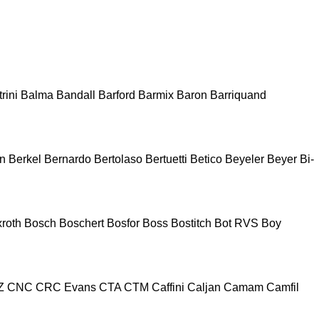
rini
Balma
Bandall
Barford
Barmix
Baron
Barriquand
n
Berkel
Bernardo
Bertolaso
Bertuetti
Betico
Beyeler
Beyer
Bi-
roth
Bosch
Boschert
Bosfor
Boss
Bostitch
Bot RVS
Boy
Z
CNC
CRC Evans
CTA
CTM
Caffini
Caljan
Camam
Camfil