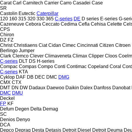
Carat
Carl
Carnitech
Carrier
Carro
Casadei
Case
SR
Castolin Eutectic
Caterpillar
120
160
315
320
330
365
C-series
DE
D series
E-series
G-seri
Cazeneuve
Cebora
Ceccato
Cedima
Cefla
Cehisa
Celette
Cel
CPS
Chiron
DZ
FZ
Christ
Christiaens
Ciat
Cidan
Cimec
Cincinnati
Citizen
Citroen
Berlingo
Jumper
Clark
Clemco
Clever
Climaveneta
Climax
Clipper
Cloos
Coel
C-series
DLT
DS
H-series
Compac
Compas
Compo
Conti
Contimac
Copeland
Coral
Cord
C-series
KTA
Cyklop
DAF
DB
DEC
DMC
DMG
CMX
CTX
DMT
DN
DW
Dadaux
Daewoo
Daikin
Dalex
Danfoss
Danobat
DMC
DMU
Deckel
FP
KF
Defum
Degen
Delta
Demag
SC
Denios
Denyo
DCA
Depco
Deprag
Desta
Detasis
Detroit Diesel
Detroit
Deuma
Deu