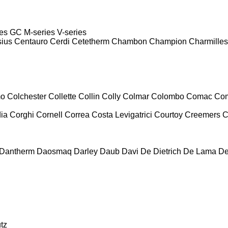
es
GC
M-series
V-series
sius
Centauro
Cerdi
Cetetherm
Chambon
Champion
Charmilles
mo
Colchester
Collette
Collin
Colly
Colmar
Colombo
Comac
Co
ia
Corghi
Cornell
Correa
Costa Levigatrici
Courtoy
Creemers
C
Dantherm
Daosmaq
Darley
Daub
Davi
De Dietrich
De Lama
De
tz