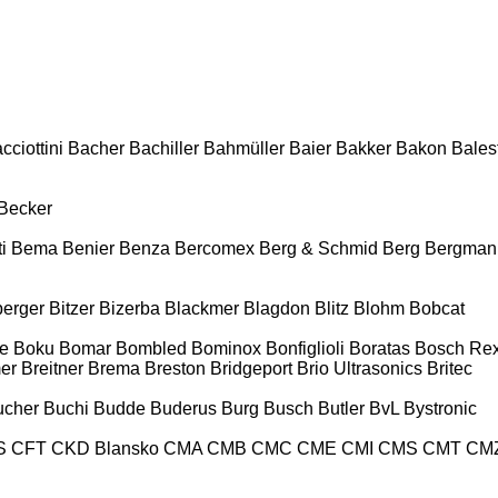
cciottini
Bacher
Bachiller
Bahmüller
Baier
Bakker
Bakon
Balest
Becker
i
Bema
Benier
Benza
Bercomex
Berg & Schmid
Berg
Bergman
berger
Bitzer
Bizerba
Blackmer
Blagdon
Blitz
Blohm
Bobcat
e
Boku
Bomar
Bombled
Bominox
Bonfiglioli
Boratas
Bosch Rex
er
Breitner
Brema
Breston
Bridgeport
Brio Ultrasonics
Britec
ucher
Buchi
Budde
Buderus
Burg
Busch
Butler
BvL
Bystronic
S
CFT
CKD Blansko
CMA
CMB
CMC
CME
CMI
CMS
CMT
CM