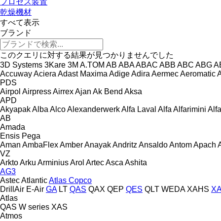
プロセス装置
乾燥機材
すべて表示
ブランド
このクエリに対する結果が見つかりませんでした
3D Systems
3Kare
3M
A.TOM
AB
ABA
ABAC
ABB
ABC
ABG
A
Accuway
Aciera
Adast Maxima
Adige
Adira
Aermec
Aeromatic
PDS
Airpol
Airpress
Airrex
Ajan
Ak Bend
Aksa
APD
Akyapak
Alba
Alco
Alexanderwerk
Alfa Laval
Alfa
Alfarimini
Alf
AB
Amada
Ensis
Pega
Aman
AmbaFlex
Amber
Anayak
Andritz
Ansaldo
Antom
Apach
VZ
Arkto
Arku
Arminius
Arol
Artec
Asca
Ashita
AG3
Astec
Atlantic
Atlas Copco
DrillAir
E-Air
GA
LT
QAS
QAX
QEP
QES
QLT
WEDA
XAHS
X
Atlas
QAS
W series
XAS
Atmos