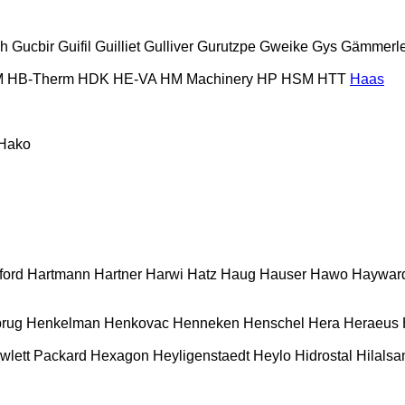
ch
Gucbir
Guifil
Guilliet
Gulliver
Gurutzpe
Gweike
Gys
Gämmerle
M
HB‑Therm
HDK
HE-VA
HM Machinery
HP
HSM
HTT
Haas
Hako
ford
Hartmann
Hartner
Harwi
Hatz
Haug
Hauser
Hawo
Haywar
rug
Henkelman
Henkovac
Henneken
Henschel
Hera
Heraeus
wlett Packard
Hexagon
Heyligenstaedt
Heylo
Hidrostal
Hilalsa