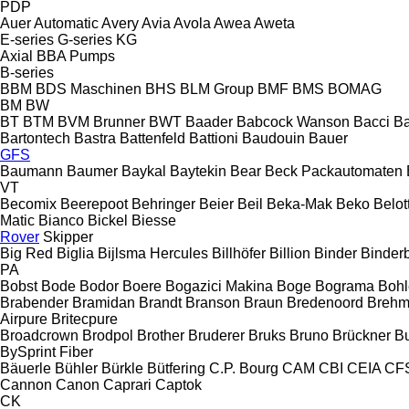
PDP
Auer
Automatic
Avery
Avia
Avola
Awea
Aweta
E-series
G-series
KG
Axial
BBA Pumps
B-series
BBM
BDS Maschinen
BHS
BLM Group
BMF
BMS
BOMAG
BM
BW
BT
BTM
BVM Brunner
BWT
Baader
Babcock Wanson
Bacci
Ba
Bartontech
Bastra
Battenfeld
Battioni
Baudouin
Bauer
GFS
Baumann
Baumer
Baykal
Baytekin
Bear
Beck Packautomaten
VT
Becomix
Beerepoot
Behringer
Beier
Beil
Beka-Mak
Beko
Belott
Matic
Bianco
Bickel
Biesse
Rover
Skipper
Big Red
Biglia
Bijlsma Hercules
Billhöfer
Billion
Binder
Binder
PA
Bobst
Bode
Bodor
Boere
Bogazici Makina
Boge
Bograma
Bohl
Brabender
Bramidan
Brandt
Branson
Braun
Bredenoord
Brehm
Airpure
Britecpure
Broadcrown
Brodpol
Brother
Bruderer
Bruks
Bruno
Brückner
B
BySprint Fiber
Bäuerle
Bühler
Bürkle
Bütfering
C.P. Bourg
CAM
CBI
CEIA
CF
Cannon
Canon
Caprari
Captok
CK