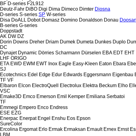
BF
D-series
F2L912
Deutz-Fahr
DiBO
Digi
Dima
Dimeco
Dimter
Diosna
D-series
S-series
SP
W-series
Disa
DoALL
Dobot
Domasz
Domino
Donaldson
Donau
Doosa
B-series
G-series
Doppstadt
AK
DW
DZ
Dorin
Downs
Dreher
Driam
Dumek
Dumeta
Dunkes
Duplo
Dur
DC
Dynajet
Dynamic
Dörries Scharmann
Dürselen
EBA
EDT
EHT
LHF
ORIGO
ETA
EWD
EWM
EWT Inox
Eagle
Easy-Kleen
Eaton
Ebara
Ebe
SJ
Ecotechnics
Edel
Edge
Edur
Edwards
Eggersmann
Eigenbau
TF
VF
Elbaron
Elcon
ElectroQuell
Electrolux
Elektra Beckum
Elho
Ell
VSC
Emake3D
Emco
Emerson
Emil Kemper
Emiliana Serbatoi
TF
Emmegi
Empero
Enco
Endress
ESE
EZG
Enerpac
Enerpat
Engel
Enshu
Eos
Epson
SureColor
Ercolina
Ergomat
Erlo
Ermak
Ermaksan
Ernault
Ernex
Ernst
Es
LBM