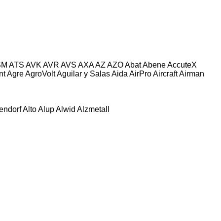
SM
ATS
AVK
AVR
AVS
AXA
AZ
AZO
Abat
Abene
AccuteX
nt
Agre
AgroVolt
Aguilar y Salas
Aida
AirPro
Aircraft
Airman
tendorf
Alto
Alup
Alwid
Alzmetall