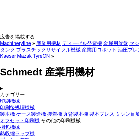
広告を掲載する
Machineryline
»
産業用機材
ディーゼル発電機
金属用旋盤
マ
タンク
プラスチックリサイクル機械
産業用ロボット
油圧プレ
Kaeser
Mazak
TyreON
»
Schmedt 産業用機材
カテゴリー
印刷機械
印刷後処理機械
製本機
ケース製造機
接着機
丸背製本機
製本プレス
ミシン目
オフセット印刷機
その他の印刷機械
梱包機械
熱収縮ラップ機