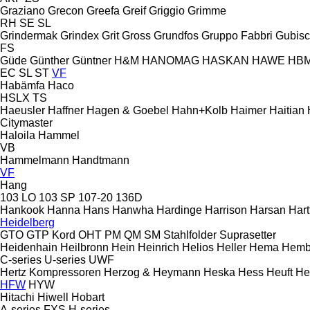
Graziano
Grecon
Greefa
Greif
Griggio
Grimme
RH
SE
SL
Grindermak
Grindex
Grit
Gross
Grundfos
Gruppo Fabbri
Gubis
FS
Güde
Günther
Güntner
H&M
HANOMAG
HASKAN
HAWE
HB
EC
SL
ST
VF
Habämfa
Haco
HSLX
TS
Haeusler
Haffner
Hagen & Goebel
Hahn+Kolb
Haimer
Haitian
Citymaster
Haloila
Hammel
VB
Hammelmann
Handtmann
VF
Hang
103 LO
103 SP
107-20
136D
Hankook
Hanna
Hans
Hanwha
Hardinge
Harrison
Harsan
Hart
Heidelberg
GTO
GTP
Kord
OHT
PM
QM
SM
Stahlfolder
Suprasetter
Heidenhain
Heilbronn
Hein
Heinrich
Helios
Heller
Hema
Hemb
C-series
U-series
UWF
Hertz Kompressoren
Herzog & Heymann
Heska
Hess
Heuft
He
HFW
HYW
Hitachi
Hiwell
Hobart
A-series
FXS
H-series