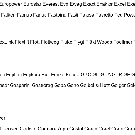
Europower
Eurostar
Everest
Evo
Ewag
Exact
Exaktor
Excel
Exe
Falken
Famup
Fanuc
Fastbind
Fasti
Fatosa
Favretto
Fed Pow
exLink
Flexlift
Flott
Flottweg
Fluke
Flygt
Fläkt Woods
Foellmer
uji
Fujifilm
Fujikura
Full
Funke
Futura
GBC
GE
GEA
GER
GF
G
aser
Gasparini
Gastrorag
Geba
Geho
Geibel & Hotz
Geiger
Ge
wer
& Jensen
Godwin
Gorman-Rupp
Gostol
Graco
Graef
Gram
Gran