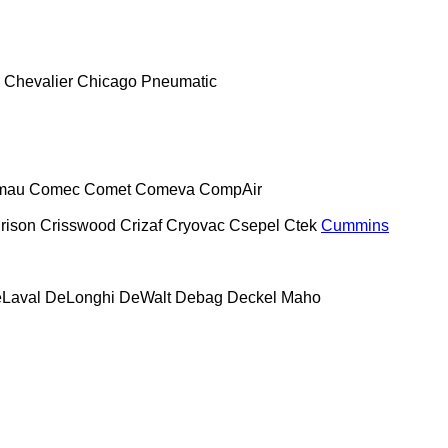
Chevalier
Chicago Pneumatic
mau
Comec
Comet
Comeva
CompAir
rison
Crisswood
Crizaf
Cryovac
Csepel
Ctek
Cummins
Laval
DeLonghi
DeWalt
Debag
Deckel Maho