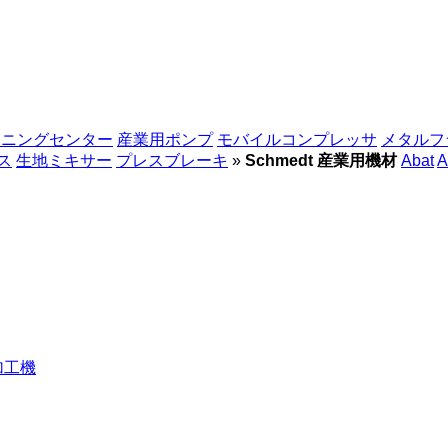
シニングセンター
産業用ポンプ
モバイルコンプレッサ
メタルフ
ス
生地ミキサー
プレスブレーキ
»
Schmedt 産業用機材
Abat
A
加工機