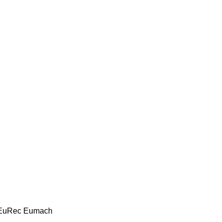
EuRec
Eumach