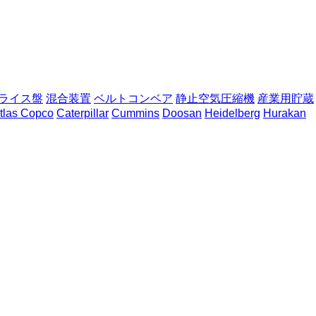
ライス盤
混合装置
ベルトコンベア
静止空気圧縮機
産業用貯蔵
tlas Copco
Caterpillar
Cummins
Doosan
Heidelberg
Hurakan