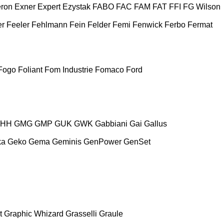
ron
Exner
Expert
Ezystak
FABO
FAC
FAM
FAT
FFI
FG Wilson
er
Feeler
Fehlmann
Fein
Felder
Femi
Fenwick
Ferbo
Fermat
Fogo
Foliant
Fom Industrie
Fomaco
Ford
HH
GMG
GMP
GUK
GWK
Gabbiani
Gai
Gallus
ka
Geko
Gema
Geminis
GenPower
GenSet
t
Graphic Whizard
Grasselli
Graule