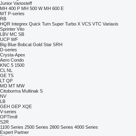
Junior
Variosteff
MH 400 P
MH 500 W
MH 600 E
MT
P-series
RB
HQR
Integrex
Quick Turn
Super Turbo X
VCS
VTC
Variaxis
Sprinter
Vito
LBV
MC
SB
UCP
WF
Big Blue
Bobcat
Gold Star
SRH
D-series
Crysta-Apex
Aero
Condo
KNC 5 1500
CL
NL
GE
TS
LT
QP
MD
MT
MW
Citoborma
Multinak S
NV
LB
GEH
GEP
XQE
V-series
OPTImill
S2R
1100 Series
2500 Series
2800 Series
4000 Series
Expert
Partner