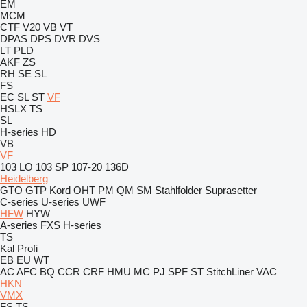
EM
MCM
CTF
V20
VB
VT
DPAS
DPS
DVR
DVS
LT
PLD
AKF
ZS
RH
SE
SL
FS
EC
SL
ST
VF
HSLX
TS
SL
H-series
HD
VB
VF
103 LO
103 SP
107-20
136D
Heidelberg
GTO
GTP
Kord
OHT
PM
QM
SM
Stahlfolder
Suprasetter
C-series
U-series
UWF
HFW
HYW
A-series
FXS
H-series
TS
Kal
Profi
EB
EU
WT
AC
AFC
BQ
CCR
CRF
HMU
MC
PJ
SPF
ST
StitchLiner
VAC
HKN
VMX
FS
TS