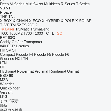
Deco
M-Series
MultiSwiss
Multideco
R-Series
T-Series
VB
VT
Proace
TNK
TNL
X-BOX
X-CHAIN
X-ECO
X-HYBRID
X-POLE
X-SOLAR
T 23F
TM 52
TS 23G 2
TruLaser
TruMatic
TrumaBend
T600
T650M2
T700
T1000
TC
TL
TSC
BFT 90/3
Caddy
Crafter
Transporter
840
ECR
L-series
HK
SP
ST
Compact
Piccolo I-4
Piccolo I-5
Piccolo I-6
G-series
HX
LTN
LTN
DF
Hydromat
Powermat
Profimat
Rondamat
Unimat
EBO 68
MZA
W-series
Quickbinder
Versant
LPG
すべて表示
場所
半径内を捜索