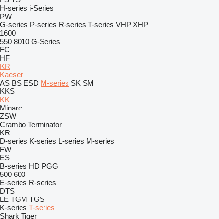
H-series
i-Series
PW
G-series
P-series
R-series
T-series
VHP
XHP
1600
550
8010
G-Series
FC
HF
KR
Kaeser
AS
BS
ESD
M-series
SK
SM
KKS
KK
Minarc
ZSW
Crambo
Terminator
KR
D-series
K-series
L-series
M-series
FW
ES
B-series
HD
PGG
500
600
E-series
R-series
DTS
LE
TGM
TGS
K-series
T-series
Shark
Tiger