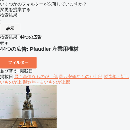
いくつかのフィルターが欠落していますか？
変更を提案する
検索結果:
-
表示
検索結果:
44つの広告
表示
44つの広告:
Pfaudler 産業用機材
フィルター
並び替え
:
掲載日
掲載日
最も高価なものが上部
最も安価なものが上部
製造年 - 新し
いものが上
製造年 - 古いものが上部