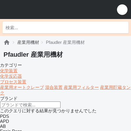
産業用機材
Pfaudler 産業用機材
Pfaudler 産業用機材
カテゴリー
化学装置
化学反応器
プロセス装置
産業用オートクレーブ
混合装置
産業用フィルター
産業用貯蔵タン
ク
ブランド
このクエリに対する結果が見つかりませんでした
PDS
APD
AB