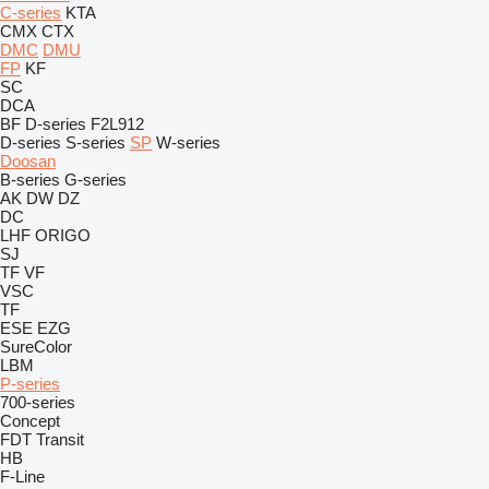
C-series
KTA
CMX
CTX
DMC
DMU
FP
KF
SC
DCA
BF
D-series
F2L912
D-series
S-series
SP
W-series
Doosan
B-series
G-series
AK
DW
DZ
DC
LHF
ORIGO
SJ
TF
VF
VSC
TF
ESE
EZG
SureColor
LBM
P-series
700-series
Concept
FDT
Transit
HB
F-Line