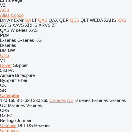
Ensis
Pega
VZ
AG3
Atlas Copco
DrillAir
E-Air
GA
LT
QAS
QAX
QEP
QES
QLT
WEDA
XAHS
XAS
XATS
XAVS
XRHS
XRVS
ZT
QAS
W series
XAS
PDP
E-series
G-series
KG
B-series
BM
BW
GFS
VT
Rover
Skipper
533
PA
Airpure
Britecpure
BySprint Fiber
CK
SR
Caterpillar
120
160
315
320
330
365
C-series
DE
D series
E-series
G-series
GC
M-series
V-series
CPS
DZ
FZ
Berlingo
Jumper
C-series
DLT
DS
H-series
Cummins