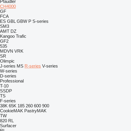
Pfaudler
CH4000
GF
FCA
ES
GBL
GBW
P
S-series
SM3
AMT
DZ
Kangoo
Trafic
GF2
535
MDVN
VRK
SR
Olimpic
J-series
MS
R-series
V-series
W-series
D-series
Professional
T-10
SSDP
TS
F-series
38K
65K
185
260
600
900
CookieMAK
PastryMAK
TW
820
RL
Surfacer
RL