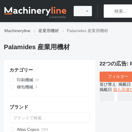
Machineryline
産業用機材
Palamides 産業用機材
Palamides 産業用機材
22つの広告:
カテゴリー
フィルター
印刷機械
並び替え
:
掲載日
梱包機械
印刷後処理機械
掲載日
最も高価
印刷消耗品
Flexoフォルダー糊付機
フォルダーマシン
その他の印刷機械
ストラッピング機械
製本機
ブランド
結束機
エアー式ジョガー
ブックストッカー
Flexoフォルダー糊付機
Atlas Copco
PDS
APD
AB
Ensis
VZ
AG3