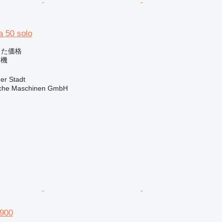
a 50 solo
じた価格
束機
r Stadt
sche Maschinen GmbH
 900