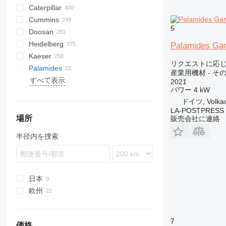
Caterpillar
Pega
DrillAir
QAS
PDP
E-series
B-series
BM
GFS
VT
Rover
PA
Airpure
BySprint Fiber
CK
SR
Cummins
E-Air
W series
G-series
BW
Skipper
Britecpure
120
CPS
DZ
C-series
5
Doosan
GA
XAS
KG
160
FZ
DLT
C-series
CMX
DMC
FP
SC
DCA
BF
D-series
Heidelberg
LT
315
DS
KTA
CTX
DMU
KF
D-series
S-series
B-series
AK
DC
LHF
SJ
TF
VSC
TF
ESE
SureColor
LBM
P-series
700-series
Concept
FDT
HB
F-Line
EM
MCM
CTF
DPAS
LT
AKF
RH
FS
EC
HSLX
Citymaster
VB
VF
103 LO
Palamides Ga
Kaeser
QAS
320
H-series
F2L912
SP
G-series
DW
ORIGO
VF
EZG
Transit
V20
DPS
PLD
ZS
SE
SL
TS
103 SP
GTO
C-series
HFW
A-series
TS
Kal
EB
AC
HKN
VMX
TS
H-series
PW
G-series
1600
550
FC
HF
KR
リクエストに応
Palamides
QAX
330
W-series
DZ
VB
DVR
SL
ST
107-20
GTP
U-series
HYW
FXS
Profi
EU
AFC
i-Series
P-series
8010
AS
KKS
KK
Minarc
ZSW
Crambo
KR
D-series
FW
B-series
500
E-series
DTS
LE
K-series
Shark
Junior
MH 400 P
RB
HQR
Sprinter
LBV
UCP
Big Blue
D-series
Crysta-Apex
Aero
KNC 5 1500
CL
GE
LT
MD
Citoborma
NV
LB
GEH
V-series
OPTImill
S2R
産業用機材 - そ
すべて表示
QEP
365
VT
DVS
VF
136D
Kord
UWF
H-series
WT
BQ
R-series
G-Series
BS
Terminator
K-series
HD
600
R-series
TGM
T-series
Tiger
Variosteff
MH 500 W
Integrex
Vito
MC
WF
Bobcat
Condo
NL
TS
QP
MT
Multinak S
GEP
1100 Series
Expert
CH4000
GF
FCA
ES
SM3
AMT
Kangoo
GF2
535
MDVN
SR
Olimpic
J-series
W-series
D-series
Professional
T-10
SSDP
TS
F-series
38K
CookieMAK
TW
820
Surfacer
RL
Deco
VB
TNK
X-BOX
T 23F
TruLaser
T600
BFT 90/3
Caddy
840
HK
Compact
G-series
LTN
DF
Hydromat
EBO 68
MZA
W-series
Quickbinder
Versant
LPG
2021
パワー
4 kW
QES
C-series
OHT
CCR
T-series
ESD
L-series
MIC
TGS
MH 600 E
Quick Turn
SB
Gold Star
MW
XQE
2500 Series
Partner
GBL
DZ
Trafic
VRK
MS
65K
PastryMAK
RL
M-Series
VT
TNL
X-CHAIN
TM 52
TruMatic
T650M2
Crafter
L-series
SP
Piccolo I-4
HX
Powermat
ドイツ, Volka
QLT
DE
PM
CRF
VHP
M-series
M-series
PGG
Super Turbo X
SRH
2800 Series
GBW
R-series
185
MultiSwiss
X-ECO
TS 23G 2
TrumaBend
T700
Transporter
ST
Piccolo I-5
LTN
Profimat
LA-POSTPRESS
WEDA
D series
QM
HMU
XHP
SK
VCS
4000 Series
P
V-series
260
Multideco
X-HYBRID
T1000
Piccolo I-6
Rondamat
場所
販売会社に連絡
XAHS
E-series
SM
MC
SM
VTC
S-series
600
R-Series
X-POLE
TC
Unimat
半径内を捜索
XAS
G-series
Stahlfolder
PJ
Variaxis
900
T-Series
X-SOLAR
TL
XATS
GC
Suprasetter
SPF
TSC
XAVS
M-series
ST
XRHS
V-series
StitchLiner
日本
XRVS
VAC
欧州
ZT
ドイツ
フランス
7
価格