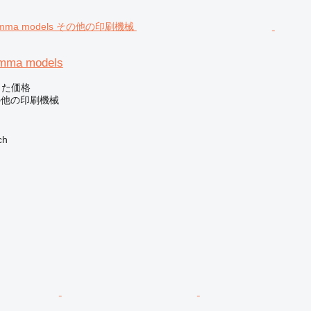
mma models
じた価格
の他の印刷機械
ch