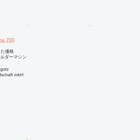
ha 700
じた価格
ォルダーマシン
gotz
llschaft mbH