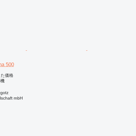
ha 500
じた価格
本機
gotz
llschaft mbH