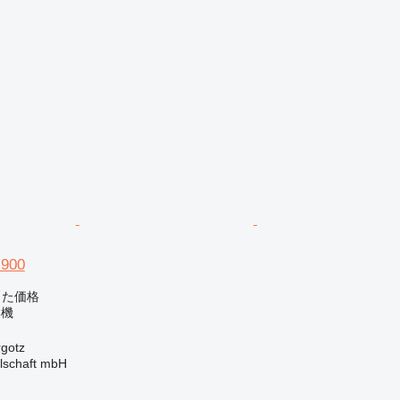
-900
じた価格
本機
gotz
llschaft mbH