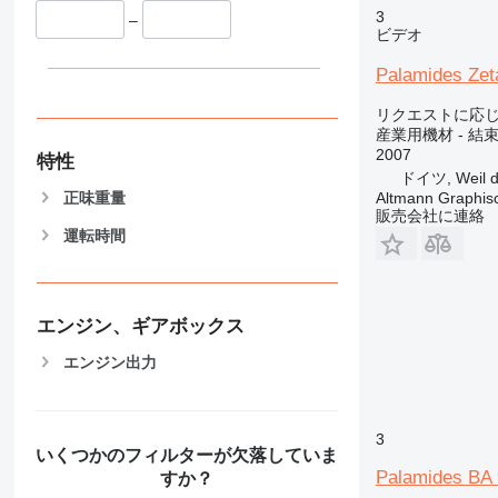
3
–
ビデオ
Palamides Zet
リクエストに応
産業用機材 - 結
2007
特性
ドイツ, Weil de
正味重量
Altmann Graphi
販売会社に連絡
運転時間
エンジン、ギアボックス
エンジン出力
3
いくつかのフィルターが欠落していま
Palamides BA
すか？