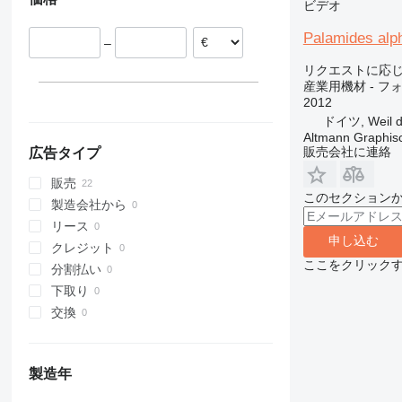
ビデオ
Palamides alp
–
リクエストに応
産業用機材 - フ
2012
ドイツ, Weil de
Altmann Graphi
販売会社に連絡
広告タイプ
販売
このセクション
製造会社から
リース
申し込む
クレジット
ここをクリック
分割払い
下取り
交換
製造年