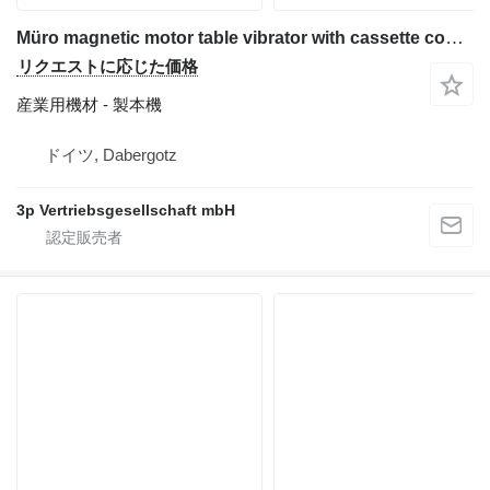
Müro magnetic motor table vibrator with cassette compartment and adju
リクエストに応じた価格
産業用機材 - 製本機
ドイツ, Dabergotz
3p Vertriebsgesellschaft mbH