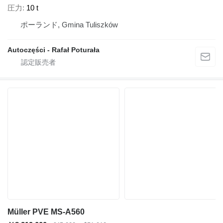
圧力
10 t
ポーランド, Gmina Tuliszków
Autoczęści - Rafał Poturała
Müller PVE MS-A560