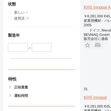
状態
KHS Innopal 
新しい
￥8,281,000
€45
使用済
産業用機材 - パ
2005
ドイツ, Mensl
BEVMAQ GmbH
製造年
販売会社に連絡
–
特性
正味重量
31
運転時間
KHS Innopal
￥8,281,000
€45
産業用機材 - パ