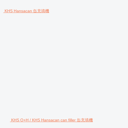
KHS Hansacan 缶充填機
KHS O+H / KHS Hansacan can filler 缶充填機