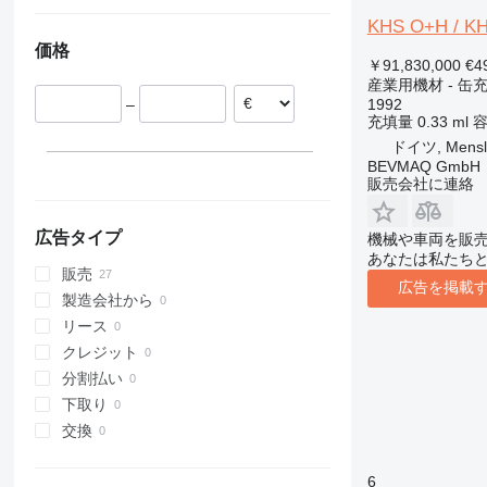
ドイツ
KHS O+H / KHS
オランダ
価格
スペイン
￥91,830,000
€4
産業用機材 - 缶
1992
–
充填量
0.33 ml
ドイツ, Mensl
BEVMAQ GmbH
販売会社に連絡
広告タイプ
機械や車両を販
あなたは私たち
販売
広告を掲載
製造会社から
リース
クレジット
分割払い
下取り
交換
6