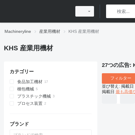
Machineryline
産業用機材
KHS 産業用機材
KHS 産業用機材
27つの広告:
カテゴリー
フィルター
食品加工機材
並び替え
:
掲載日
梱包機械
飲料加工設備
掲載日
最も高価
プラスチック機械
醸造設備
パレタイザー
充填ライン
プロセス装置
充填ライン
バキュームコンベア
缶充填機
ろ過ビールタンク
ラベリングマシン
プレス金型
産業用フィルター
殺菌機
ブロー成形機
液体充填ライン
その他の飲料機器
ブランド