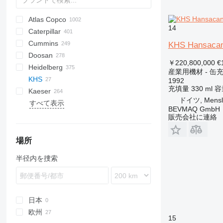
Atlas Copco
PDS
APD
AB
Ensis
VZ
AG3
14
Caterpillar
Pega
DrillAir
QAS
PDP
E-series
B-series
BM
GFS
VT
Rover
PA
Airpure
BySprint Fiber
CK
SR
Cummins
E-Air
W series
G-series
BW
Skipper
Britecpure
120
CPS
DZ
C-series
KHS Hansaca
Doosan
GA
XAS
KG
160
FZ
DLT
C-series
CMX
DMC
FP
SC
DCA
BF
D-series
￥220,800,000
€
Heidelberg
LT
315
DS
KTA
CTX
DMU
KF
D-series
S-series
B-series
AK
DC
LHF
SJ
TF
VSC
TF
ESE
SureColor
LBM
P-series
700-series
Concept
FDT
HB
F-Line
EM
MCM
CTF
DPAS
LT
AKF
RH
FS
EC
HSLX
Citymaster
VB
VF
103 LO
産業用機材 - 缶
KHS
QAS
320
H-series
F2L912
SP
G-series
DW
ORIGO
VF
EZG
Transit
V20
DPS
PLD
ZS
SE
SL
TS
103 SP
GTO
C-series
HFW
A-series
TS
Kal
EB
AC
HKN
VMX
TS
H-series
PW
G-series
1600
550
FC
HF
1992
充填量
330 ml
容
Kaeser
QAX
330
W-series
DZ
VB
DVR
SL
ST
107-20
GTP
U-series
HYW
FXS
Profi
EU
AFC
i-Series
P-series
8010
KR
ドイツ, Mensl
すべて表示
QEP
365
VT
DVS
VF
136D
Kord
UWF
H-series
WT
BQ
R-series
G-Series
AS
KKS
KK
Minarc
ZSW
Crambo
D-series
FW
B-series
500
E-series
DTS
LE
K-series
Shark
Junior
MH 400 P
RB
HQR
Sprinter
LBV
UCP
Big Blue
D-series
Crysta-Apex
Aero
KNC 5 1500
CL
GE
LT
MD
Citoborma
LB
GEH
V-series
OPTImill
S2R
1100 Series
CH4000
GF
FCA
ES
SM3
AMT
Kangoo
GF2
535
MDVN
SR
Olimpic
J-series
W-series
D-series
Professional
T-10
SSDP
TS
F-series
38K
CookieMAK
TW
820
Surfacer
RL
Deco
VB
TNK
X-BOX
T 23F
TruLaser
T600
BFT 90/3
840
HK
Compact
G-series
LTN
DF
Hydromat
EBO 68
MZA
W-series
Quickbinder
Versant
LPG
BEVMAQ GmbH
QES
C-series
OHT
CCR
T-series
BS
Terminator
K-series
HD
600
R-series
TGM
T-series
Tiger
Variosteff
MH 500 W
Integrex
MC
WF
Bobcat
Condo
NL
TS
QP
MT
Multinak S
GEP
2500 Series
GBL
DZ
VRK
MS
65K
PastryMAK
RL
M-Series
VT
TNL
X-CHAIN
TM 52
TruMatic
T650M2
L-series
SP
Piccolo I-4
HX
Powermat
販売会社に連絡
QLT
DE
PM
HMU
VHP
ESD
L-series
MIC
TGS
MH 600 E
Quick Turn
SB
Gold Star
MW
XQE
2800 Series
GBW
R-series
185
T-Series
X-ECO
TS 23G 2
TrumaBend
T700
ST
Piccolo I-5
LTN
Profimat
WEDA
D series
QM
MC
XHP
M-series
M-series
PGG
Super Turbo X
SRH
4000 Series
P
V-series
260
X-HYBRID
T1000
Piccolo I-6
Rondamat
場所
XAHS
E-series
SM
PJ
SK
VCS
S-series
600
X-POLE
TC
Unimat
半径内を捜索
XAS
G-series
Stahlfolder
SPF
SM
VTC
900
X-SOLAR
TL
XATS
GC
Suprasetter
ST
Variaxis
TSC
XAVS
M-series
StitchLiner
XRHS
V-series
VAC
日本
XRVS
欧州
15
ZT