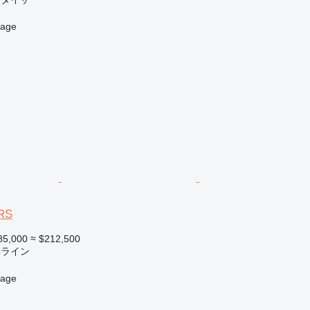
age
DRS
85,000
≈ $212,500
填ライン
age