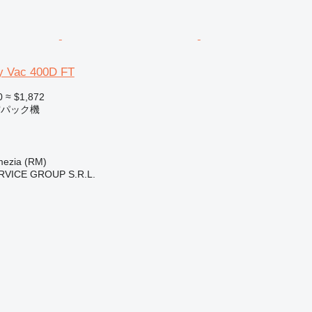
y Vac 400D FT
0
≈ $1,872
空パック機
zia (RM)
RVICE GROUP S.R.L.