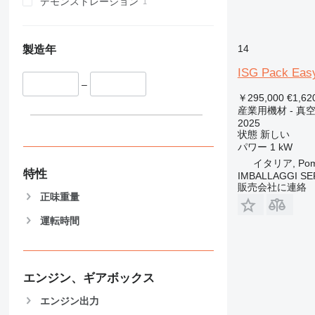
デモンストレーション
14
製造年
ISG Pack Eas
–
￥295,000
€1,62
産業用機材 - 真
2025
状態
新しい
パワー
1 kW
イタリア, Pome
特性
IMBALLAGGI SE
販売会社に連絡
正味重量
運転時間
エンジン、ギアボックス
エンジン出力