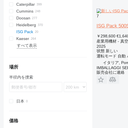
Caterpillar
Pega
DrillAir
QAS
PDP
E-series
B-series
BM
GFS
VT
Rover
533
Airpure
BySprint Fiber
CK
SR
Cummins
E-Air
W series
G-series
BW
Skipper
PA
Britecpure
120
CPS
DZ
Berlingo
C-series
7
Doosan
GA
XAS
KG
160
FZ
Jumper
DLT
C-series
CMX
DMC
FP
SC
DCA
BF
D-series
Heidelberg
LT
315
DS
KTA
CTX
DMU
KF
D-series
S-series
B-series
AK
DC
LHF
SJ
TF
VSC
TF
ESE
SureColor
LBM
P-series
700-series
Concept
FDT
HB
F-Line
EM
MCM
CTF
DPAS
LT
AKF
RH
FS
EC
HSLX
SL
H-series
VB
VF
103 LO
ISG Pack 500
ISG Pack
QAS
320
H-series
F2L912
SP
G-series
DW
ORIGO
VF
EZG
Transit
V20
DPS
PLD
ZS
SE
SL
TS
HD
103 SP
GTO
C-series
HFW
A-series
TS
Kal
EB
AC
HKN
VMX
FS
H-series
PW
￥298,600
€1,64
Kaeser
QAX
330
W-series
DZ
VB
DVR
SL
ST
107-20
GTP
U-series
HYW
FXS
Profi
EU
AFC
TS
i-Series
Daily
G-series
1600
550
FC
HF
KR
産業用機材 - 真
すべて表示
QEP
365
VT
DVS
VF
136D
Kord
UWF
H-series
WT
BQ
P-series
8010
AS
KKS
KK
Minarc
ZSW
Crambo
KR
D-series
FW
ES
B-series
500
E-series
DTS
LE
K-series
Shark
Junior
MH 400 P
MT
RB
HQR
Sprinter
LBV
UCP
Big Blue
D-series
Crysta-Apex
Aero
KNC 5 1500
CL
GE
LT
MD
Citoborma
MH
NV
LB
GEH
V-series
OPTImill
S2R
1100 Series
Expert
CH4000
GF
FCA
ES
SM3
AMT
Kangoo
GF2
535
MDVN
SR
Olimpic
J-series
W-series
D-series
Professional
T-10
SSDP
TS
F-series
38K
CookieMAK
TW
820
Surfacer
RL
Deco
VB
Proace
TNK
X-BOX
T 23F
TruLaser
T600
BFT 90/3
Caddy
840
HK
Compact
G-series
LTN
DF
Hydromat
EBO 68
MZA
W-series
Quickbinder
Versant
LPG
2025
状態
新しい
QES
C-series
OHT
CCR
R-series
G-Series
BS
Terminator
K-series
HD
600
R-series
TGM
T-series
Tiger
Variosteff
MH 500 W
P-series
Integrex
Vito
MC
WF
Bobcat
Condo
NL
TS
QP
MT
Multinak S
GEP
2500 Series
Partner
GBL
DZ
Master
VRK
MS
65K
PastryMAK
RL
M-Series
VT
TNL
X-CHAIN
TM 52
TruMatic
T650M2
Crafter
EC
SP
Piccolo I-4
HX
Powermat
運転モード
自動
QLT
DE
PM
CRF
T-series
ESD
L-series
PGG
TGS
MH 600 E
Quick Turn
SB
Gold Star
MW
XQE
2800 Series
GBW
Trafic
R-series
185
MultiSwiss
X-ECO
TS 23G 2
TrumaBend
T700
Transporter
ECR
ST
Piccolo I-5
LTN
Profimat
イタリア, Pome
WEDA
D series
QM
HMU
VHP
M-series
M-series
Super Turbo X
SRH
4000 Series
P
V-series
260
Multideco
X-HYBRID
T1000
FL
Piccolo I-6
Rondamat
場所
IMBALLAGGI SE
販売会社に連絡
XAHS
E-series
SM
MC
XHP
SK
VCS
S-series
600
R-Series
X-POLE
TC
L-series
Unimat
半径内を捜索
XAS
G-series
Stahlfolder
PJ
SM
VTC
900
T-Series
X-SOLAR
TL
XATS
GC
Suprasetter
SPF
Variaxis
TSC
XAVS
M-series
ST
XRHS
V-series
StitchLiner
日本
XRVS
VAC
ZT
価格