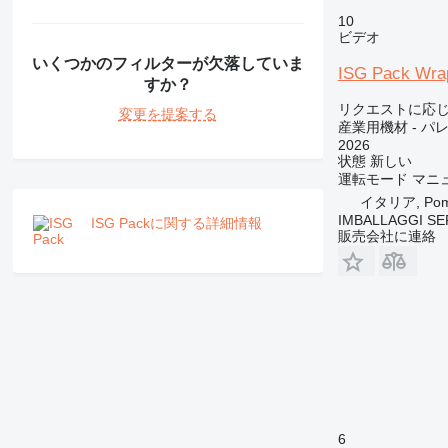
10
ビデオ
いくつかのフィルターが欠落していま
ISG Pack Wra
すか？
リクエストに応
変更を提案する
産業用機材 - パ
2026
状態
新しい
運転モード
マニ
イタリア, Pome
IMBALLAGGI SE
ISG Packに関する詳細情報
販売会社に連絡
6