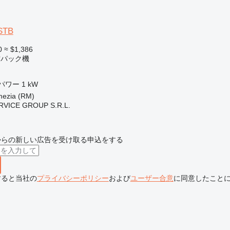
STB
0
≈ $1,386
空パック機
パワー
1 kW
zia (RM)
RVICE GROUP S.R.L.
からの新しい広告を受け取る申込をする
すると当社の
プライバシーポリシー
および
ユーザー合意
に同意したこと