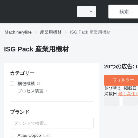
Machineryline
産業用機材
ISG Pack 産業用機材
ISG Pack 産業用機材
20つの広告:
カテゴリー
フィルター
梱包機械
並び替え
:
掲載日
プロセス装置
段ボール箱シーラー
掲載日
最も高価
パレタイザー
産業用ロボット
ストラッピング機械
ブランド
真空パック機
結束機
Atlas Copco
PDS
APD
AB
Ensis
VZ
AG3