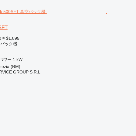
SFT
0
≈ $1,895
空パック機
パワー
1 kW
zia (RM)
RVICE GROUP S.R.L.