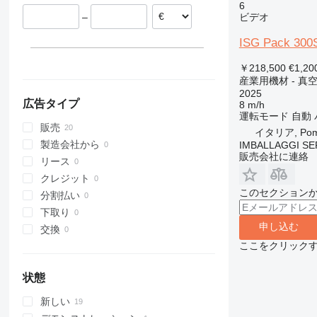
6
ビデオ
–
ISG Pack 300
￥218,500
€1,20
産業用機材 - 真
2025
広告タイプ
8 m/h
運転モード
自動
販売
イタリア, Pome
製造会社から
IMBALLAGGI SE
販売会社に連絡
リース
クレジット
このセクション
分割払い
下取り
申し込む
交換
ここをクリック
状態
新しい