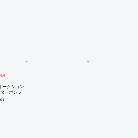
0M
オークション
ーターポンプ
ds
B