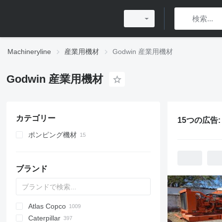
Machineryline
産業用機材
Godwin 産業用機材
Godwin 産業用機材
カテゴリー
15つの広告
ポンピング機材
モーターポンプ
ブランド
Atlas Copco
PDS
APD
AB
Ensis
VZ
AG3
Caterpillar
Pega
DrillAir
QAS
PDP
E-series
B-series
BM
GFS
VT
Rover
533
Airpure
BySprint Fiber
CK
SR