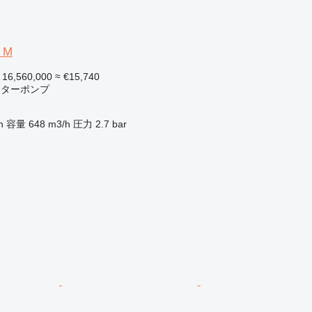
 M
 16,560,000
≈ €15,740
ーターポンプ
n
容量
648 m3/h
圧力
2.7 bar