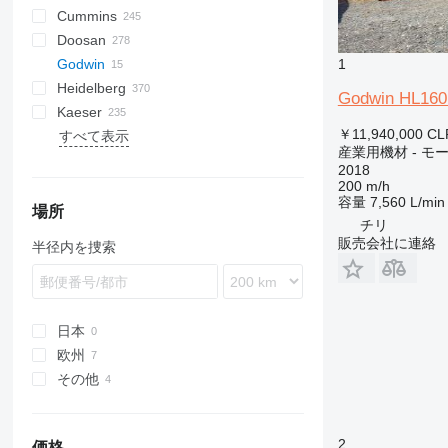
Cummins
E-Air
W series
G-series
BW
Skipper
PA
Britecpure
120
CPS
DZ
Berlingo
C-series
Doosan
GA
XAS
KG
160
FZ
Jumper
DLT
C-series
CMX
DMC
FP
SC
DCA
BF
D-series
Godwin
LT
315
DS
KTA
CTX
DMU
KF
D-series
S-series
B-series
AK
DC
LHF
SJ
TF
VSC
TF
ESE
SureColor
LBM
P-series
700-series
Concept
FDT
HB
F-Line
EM
MCM
CTF
DPAS
LT
1
Heidelberg
QAS
320
H-series
F2L912
SP
G-series
DW
ORIGO
VF
EZG
Transit
V20
DPS
PLD
AKF
RH
FS
EC
HSLX
SL
H-series
VB
VF
103 LO
Godwin HL160
Kaeser
QAX
330
W-series
DZ
VB
DVR
ZS
SE
SL
TS
HD
103 SP
GTO
C-series
HFW
A-series
TS
Kal
EB
AC
HKN
VMX
FS
H-series
PW
G-series
1600
550
FC
HF
KR
￥11,940,000
CL
すべて表示
QEP
365
VT
DVS
SL
ST
107-20
GTP
U-series
HYW
FXS
Profi
EU
AFC
TS
i-Series
P-series
8010
AS
KKS
KK
Minarc
ZSW
Crambo
KR
D-series
FW
ES
B-series
500
E-series
DTS
LE
K-series
Shark
Junior
MH 400 P
MT
RB
HQR
Sprinter
LBV
UCP
Big Blue
D-series
Crysta-Apex
Aero
KNC 5 1500
CL
GE
LT
MD
Citoborma
NV
LB
GEH
V-series
OPTImill
S2R
1100 Series
Expert
CH4000
GF
FCA
ES
SM3
AMT
Kangoo
GF2
535
MDVN
SR
Olimpic
J-series
W-series
D-series
Professional
T-10
SSDP
TS
F-series
38K
CookieMAK
TW
820
Surfacer
RL
Deco
VB
Proace
TNK
X-BOX
T 23F
TruLaser
T600
BFT 90/3
Caddy
840
HK
Compact
G-series
LTN
DF
Hydromat
EBO 68
MZA
W-series
Quickbinder
Versant
LPG
産業用機材 - モ
QES
C-series
VF
136D
Kord
UWF
H-series
WT
BQ
R-series
G-Series
BS
Terminator
K-series
HD
600
R-series
TGM
T-series
Tiger
Variosteff
MH 500 W
P-series
Integrex
Vito
MC
WF
Bobcat
Condo
NL
TS
QP
MT
Multinak S
GEP
2500 Series
Partner
GBL
DZ
Trafic
VRK
MS
65K
PastryMAK
RL
M-Series
VT
TNL
X-CHAIN
TM 52
TruMatic
T650M2
Crafter
ECR
SP
Piccolo I-4
HX
Powermat
2018
QLT
DE
OHT
CCR
T-series
ESD
L-series
PGG
TGS
MH 600 E
Quick Turn
SB
Gold Star
MW
XQE
2800 Series
GBW
R-series
185
MultiSwiss
X-ECO
TS 23G 2
TrumaBend
T700
Transporter
L-series
ST
Piccolo I-5
LTN
Profimat
200 m/h
容量
7,560 L/min
WEDA
D series
PM
CRF
VHP
M-series
M-series
Super Turbo X
SRH
4000 Series
P
V-series
260
Multideco
X-HYBRID
T1000
Piccolo I-6
Rondamat
場所
チリ
XAHS
E-series
QM
HMU
XHP
SK
VCS
S-series
600
R-Series
X-POLE
TC
Unimat
販売会社に連絡
半径内を捜索
XAS
G-series
SM
MC
SM
VTC
900
T-Series
X-SOLAR
TL
XATS
GC
Stahlfolder
PJ
Variaxis
TSC
XAVS
M-series
Suprasetter
SPF
XRHS
V-series
ST
日本
XRVS
StitchLiner
欧州
ZT
VAC
その他
オランダ
イギリス
チリ
ノルウェー
2
価格