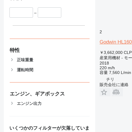
–
2
Godwin HL160
特性
￥3,662,000
CLP
産業用機材 - モ
正味重量
2018
220 m/h
運転時間
容量
7,560 L/min
チリ
販売会社に連絡
エンジン、ギアボックス
エンジン出力
いくつかのフィルターが欠落していま