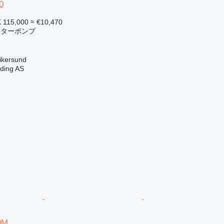
0
 115,000
≈ €10,470
ーターポンプ
ersund
ding AS
0M