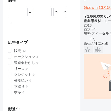
Godwin CD150
–
￥2,866,000
CLP
産業用機材 - モ
2016
220 m/h
燃料
ディーゼル
チリ
広告タイプ
販売会社に連絡
販売
オークション
製造会社から
リース
クレジット
分割払い
下取り
交換
製造年