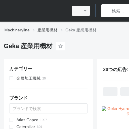
Machineryline
産業用機材
Geka 産業用機材
Geka 産業用機材
カテゴリー
20つの広告
金属加工機械
金属プレス
板材曲げ加工機
エキセントリックパワープレス
ブランド
金属切断機
タレットパンチプレス
シートメタル切断機
プレス加工機
Atlas Copco
PDS
APD
AB
Ensis
VZ
AG3
Caterpillar
Pega
DrillAir
QAS
PDP
E-series
B-series
BM
GFS
VT
Rover
PA
Airpure
BySprint Fiber
CK
SR