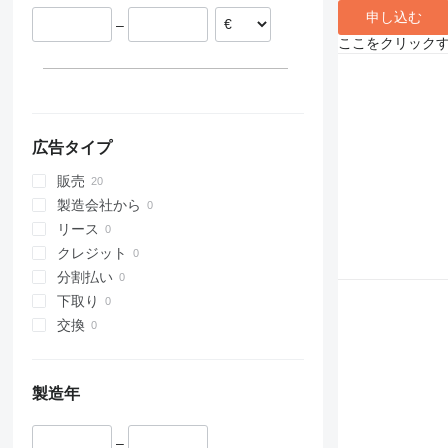
ベルギー
申し込む
–
スロバキア
ここをクリック
ポルトガル
ポーランド
広告タイプ
販売
製造会社から
リース
クレジット
分割払い
下取り
交換
製造年
–