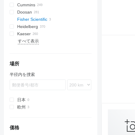
Cummins
E-Air
W series
G-series
BW
Skipper
Britecpure
120
CPS
DZ
Berlingo
C-series
Doosan
GA
XAS
KG
160
FZ
Jumper
DLT
C-series
CMX
DMC
FP
SC
DCA
BF
D-series
Fisher Scientific
LT
315
DS
KTA
CTX
DMU
KF
D-series
S-series
B-series
AK
DC
LHF
SJ
TF
VSC
TF
ESE
SureColor
LBM
P-series
700-series
Concept
Heidelberg
QAS
320
H-series
F2L912
SP
G-series
DW
ORIGO
VF
EZG
FDT
HB
F-Line
EM
MCM
CTF
DPAS
LT
AKF
RH
FS
EC
HSLX
SL
Citymaster
VB
VF
103 LO
Kaeser
QAX
330
W-series
DZ
Transit
V20
DPS
PLD
ZS
SE
SL
TS
103 SP
GTO
C-series
HFW
A-series
TS
Kal
EB
AC
HKN
VMX
FS
H-series
PW
G-series
1600
550
FC
HF
KR
すべて表示
QEP
365
VB
DVR
SL
ST
107-20
GTP
U-series
HYW
FXS
Profi
EU
AFC
TS
i-Series
P-series
8010
AS
KKS
KK
Minarc
ZSW
Crambo
KR
D-series
FW
ES
HD
500
E-series
DTS
LE
K-series
Shark
Junior
MH 400 P
MT
RB
HQR
Sprinter
LBV
UCP
Big Blue
D-series
Crysta-Apex
Aero
KNC 5 1500
CL
GE
LT
MD
Citoborma
NV
LB
GEH
V-series
OPTImill
S2R
1100 Series
Expert
CH4000
GF
FCA
ES
SM3
AMT
Kangoo
GF2
535
MDVN
SR
Olimpic
J-series
W-series
D-series
Professional
T-10
SSDP
TS
F-series
38K
CookieMAK
TW
820
Surfacer
RL
Deco
VB
Proace
TNK
X-BOX
T 23F
TruLaser
T600
BFT 90/3
Caddy
840
HK
Compact
G-series
LTN
DF
Hydromat
EBO 68
MZA
W-series
Quickbinder
Versant
LPG
QES
C-series
VT
DVS
VF
136D
Kord
UWF
H-series
WT
BQ
R-series
G-Series
BS
Terminator
K-series
MIC
600
R-series
TGM
T-series
Tiger
Variosteff
MH 500 W
P-series
Integrex
Vito
MC
WF
Bobcat
Condo
NL
TS
QP
MT
Multinak S
GEP
2500 Series
Partner
GBL
DZ
Trafic
VRK
MS
65K
PastryMAK
RL
M-Series
VT
TNL
X-CHAIN
TM 52
TruMatic
T650M2
Crafter
ECR
SP
Piccolo I-4
HX
Powermat
QLT
DE
OHT
CCR
T-series
ESD
L-series
PGG
TGS
MH 600 E
Quick Turn
SB
Gold Star
MW
XQE
2800 Series
GBW
R-series
185
MultiSwiss
X-ECO
TS 23G 2
TrumaBend
T700
Transporter
L-series
ST
Piccolo I-5
LTN
Profimat
WEDA
D series
PM
CRF
VHP
M-series
M-series
Super Turbo X
SRH
4000 Series
P
V-series
260
Multideco
X-HYBRID
T1000
Piccolo I-6
Rondamat
場所
XAHS
E-series
QM
HMU
XHP
SK
VCS
S-series
600
R-Series
X-POLE
TC
Unimat
半径内を捜索
XAS
G-series
SM
MC
SM
VTC
900
T-Series
X-SOLAR
TL
XATS
GC
Stahlfolder
PJ
Variaxis
TSC
XAVS
M-series
Suprasetter
SPF
XRHS
V-series
ST
日本
XRVS
StitchLiner
欧州
ZT
VAC
スペイン
フランス
価格