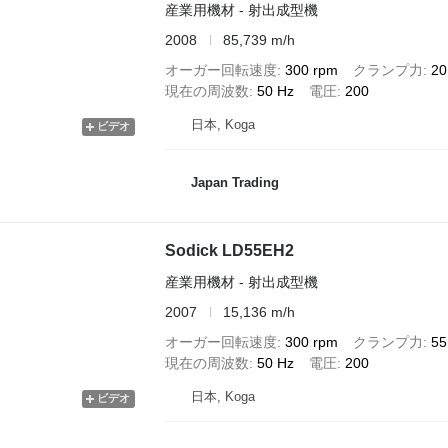
産業用機材 - 射出成型機
2008
85,739 m/h
オーガー回転速度
300 rpm
クランプ力
20
現在の周波数
50 Hz
電圧
200
日本, Koga
ビデオ
Japan Trading
Sodick LD55EH2
産業用機材 - 射出成型機
2007
15,136 m/h
オーガー回転速度
300 rpm
クランプ力
55
現在の周波数
50 Hz
電圧
200
日本, Koga
ビデオ