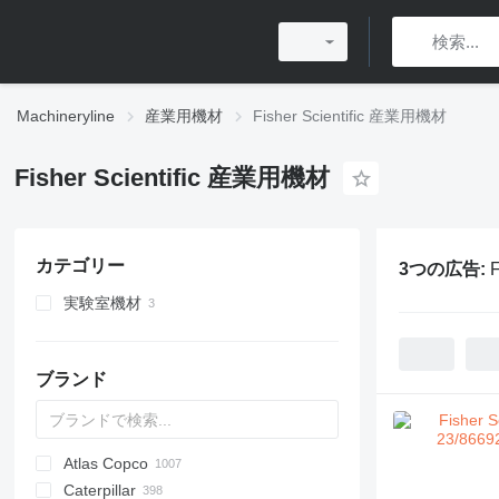
Machineryline
産業用機材
Fisher Scientific 産業用機材
Fisher Scientific 産業用機材
カテゴリー
3つの広告:
実験室機材
分析器
その他実験器具
pHメーター
ブランド
分光計
Atlas Copco
PDS
APD
AB
Ensis
VZ
AG3
Caterpillar
Pega
DrillAir
QAS
PDP
E-series
B-series
BM
GFS
VT
Rover
PA
Airpure
BySprint Fiber
CK
SR