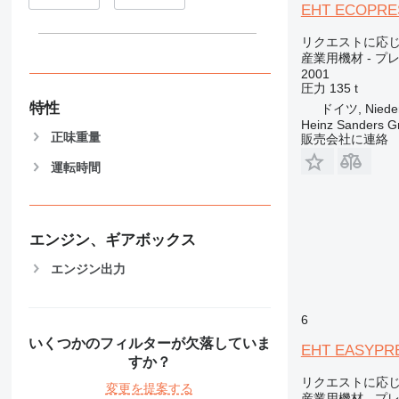
EHT ECOPRES
リクエストに応
産業用機材 - プ
2001
圧力
135 t
特性
ドイツ, Nieder
Heinz Sanders 
正味重量
販売会社に連絡
運転時間
エンジン、ギアボックス
エンジン出力
6
いくつかのフィルターが欠落していま
EHT EASYPRE
すか？
リクエストに応
変更を提案する
産業用機材 - プ