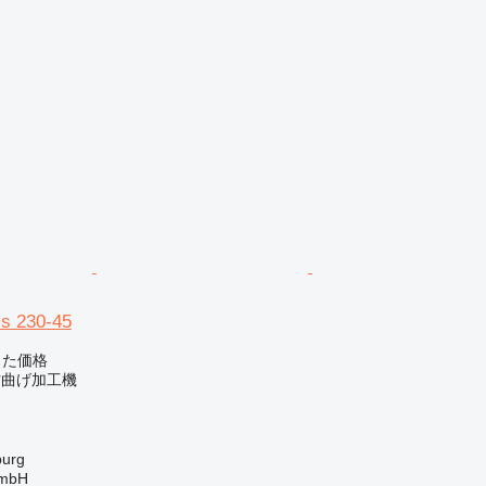
s 230-45
じた価格
材曲げ加工機
urg
GmbH