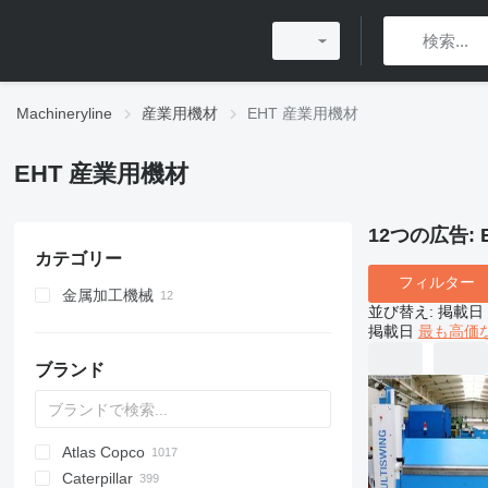
Machineryline
産業用機材
EHT 産業用機材
EHT 産業用機材
12つの広告:
カテゴリー
フィルター
金属加工機械
並び替え
:
掲載日
金属プレス
掲載日
最も高価
ギロチンシアー
プレスブレーキ
ブランド
板材曲げ加工機
タレットパンチプレス
Atlas Copco
PDS
APD
AB
Ensis
VZ
AG3
Caterpillar
Pega
DrillAir
QAS
PDP
E-series
B-series
BM
GFS
VT
Rover
533
Airpure
BySprint Fiber
CK
SR