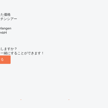
じた価格
ロチンシアー
langen
GmbH
売しますか？
と一緒にすることができます！
する