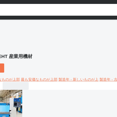
EHT 産業用機材
なものが上部
最も安価なものが上部
製造年 - 新しいものが上
製造年 -