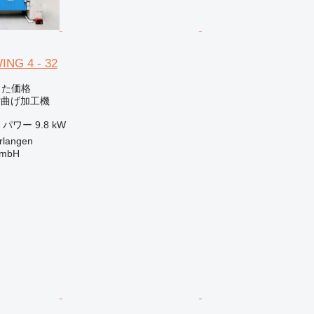
NG 4 - 32
じた価格
材曲げ加工機
パワー
9.8 kW
langen
GmbH