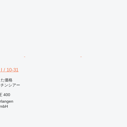
 / 10-31
じた価格
ロチンシアー
圧
400
langen
GmbH