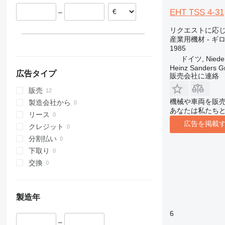
ベルギー
EHT TSS 4-31
–
リクエストに応
産業用機材 - ギ
1985
ドイツ, Nieder
Heinz Sanders 
広告タイプ
販売会社に連絡
販売
機械や車両を販
製造会社から
あなたは私たち
リース
広告を掲載
クレジット
分割払い
下取り
交換
製造年
6
–