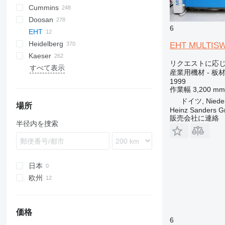
Cummins
E-Air
W series
G-series
BW
Skipper
PA
Britecpure
120
CPS
DZ
Berlingo
C-series
Doosan
GA
XAS
KG
160
FZ
Jumper
DLT
C-series
CMX
DMC
FP
SC
DCA
BF
D-series
6
EHT
LT
315
DS
KTA
CTX
DMU
KF
D-series
S-series
B-series
AK
DC
Heidelberg
QAS
320
H-series
F2L912
SP
G-series
DW
LHF
SJ
TF
VSC
TF
ESE
SureColor
LBM
P-series
700-series
Concept
FDT
HB
F-Line
EM
MCM
CTF
DPAS
LT
AKF
RH
FS
EC
HSLX
SL
H-series
VB
VF
103 LO
EHT MULTISWI
Kaeser
QAX
330
W-series
DZ
ORIGO
VF
EZG
Transit
V20
DPS
PLD
ZS
SE
SL
TS
HD
103 SP
GTO
C-series
HFW
A-series
TS
Kal
EB
AC
HKN
VMX
FS
H-series
PW
Daily
G-series
1600
550
FC
HF
KR
リクエストに応
すべて表示
QEP
365
VB
DVR
SL
ST
107-20
GTP
U-series
HYW
FXS
Profi
EU
AFC
TS
i-Series
P-series
8010
AS
KKS
KK
Minarc
ZSW
Crambo
KR
D-series
FW
ES
B-series
500
E-series
DTS
LE
K-series
Shark
Junior
MH 400 P
MT
RB
HQR
Sprinter
LBV
UCP
Big Blue
D-series
Crysta-Apex
Aero
KNC 5 1500
CL
GE
LT
MD
Citoborma
NV
LB
GEH
V-series
OPTImill
S2R
1100 Series
Expert
CH4000
GF
FCA
ES
SM3
AMT
Kangoo
GF2
535
MDVN
SR
Olimpic
J-series
W-series
D-series
Professional
T-10
SSDP
TS
F-series
38K
CookieMAK
TW
820
Surfacer
RL
Deco
VB
Proace
TNK
X-BOX
T 23F
TruLaser
T600
BFT 90/3
Caddy
840
HK
Compact
G-series
LTN
DF
Hydromat
EBO 68
MZA
W-series
Quickbinder
Versant
LPG
産業用機材 - 板
QES
C-series
VT
DVS
VF
136D
Kord
UWF
H-series
WT
BQ
R-series
G-Series
BS
Terminator
K-series
HD
600
R-series
TGM
T-series
Tiger
Variosteff
MH 500 W
P-series
Integrex
Vito
MC
WF
Bobcat
Condo
NL
TS
QP
MT
Multinak S
GEP
2500 Series
Partner
GBL
DZ
Master
VRK
MS
65K
PastryMAK
RL
M-Series
VT
TNL
X-CHAIN
TM 52
TruMatic
T650M2
Crafter
EC
SP
Piccolo I-4
HX
Powermat
1999
作業幅
3,200 mm
QLT
DE
OHT
CCR
T-series
ESD
L-series
PGG
TGS
MH 600 E
Quick Turn
SB
Gold Star
MW
XQE
2800 Series
GBW
Trafic
R-series
185
MultiSwiss
X-ECO
TS 23G 2
TrumaBend
T700
Transporter
ECR
ST
Piccolo I-5
LTN
Profimat
ドイツ, Nieder
WEDA
D series
PM
CRF
VHP
M-series
M-series
Super Turbo X
SRH
4000 Series
P
V-series
260
Multideco
X-HYBRID
T1000
FL
Piccolo I-6
Rondamat
場所
Heinz Sanders 
XAHS
E-series
QM
HMU
XHP
SK
VCS
S-series
600
R-Series
X-POLE
TC
L-series
Unimat
販売会社に連絡
半径内を捜索
XAS
G-series
SM
MC
SM
VTC
900
T-Series
X-SOLAR
TL
XATS
GC
Stahlfolder
PJ
Variaxis
TSC
XAVS
M-series
Suprasetter
SPF
XRHS
V-series
ST
日本
XRVS
StitchLiner
欧州
ZT
VAC
ドイツ
スロバキア
価格
オランダ
6