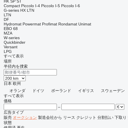
HK
SP
ST
Compact
Piccolo I-4
Piccolo I-5
Piccolo I-6
G-series
HX
LTN
LTN
DF
Hydromat
Powermat
Profimat
Rondamat
Unimat
EBO 68
MZA
W-series
Quickbinder
Versant
LPG
すべて表示
場所
半径内を捜索
日本
欧州
オランダ
ドイツ
ポーランド
イギリス
スウェーデン
すべて表示
価格
–
広告タイプ
販売
オークション
製造会社から
リース
クレジット
分割払い
下取り
状態
使用済
再生