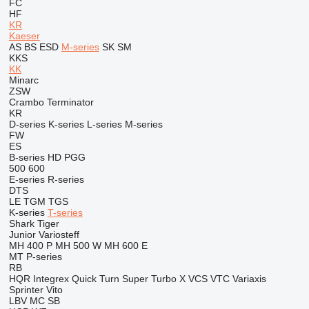
FC
HF
KR
Kaeser
AS
BS
ESD
M-series
SK
SM
KKS
KK
Minarc
ZSW
Crambo
Terminator
KR
D-series
K-series
L-series
M-series
FW
ES
B-series
HD
PGG
500
600
E-series
R-series
DTS
LE
TGM
TGS
K-series
T-series
Shark
Tiger
Junior
Variosteff
MH 400 P
MH 500 W
MH 600 E
MT
P-series
RB
HQR
Integrex
Quick Turn
Super Turbo X
VCS
VTC
Variaxis
Sprinter
Vito
LBV
MC
SB