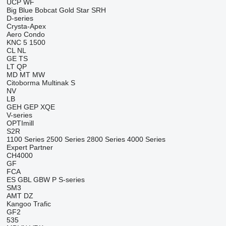
UCP
WF
Big Blue
Bobcat
Gold Star
SRH
D-series
Crysta-Apex
Aero
Condo
KNC 5 1500
CL
NL
GE
TS
LT
QP
MD
MT
MW
Citoborma
Multinak S
NV
LB
GEH
GEP
XQE
V-series
OPTImill
S2R
1100 Series
2500 Series
2800 Series
4000 Series
Expert
Partner
CH4000
GF
FCA
ES
GBL
GBW
P
S-series
SM3
AMT
DZ
Kangoo
Trafic
GF2
535