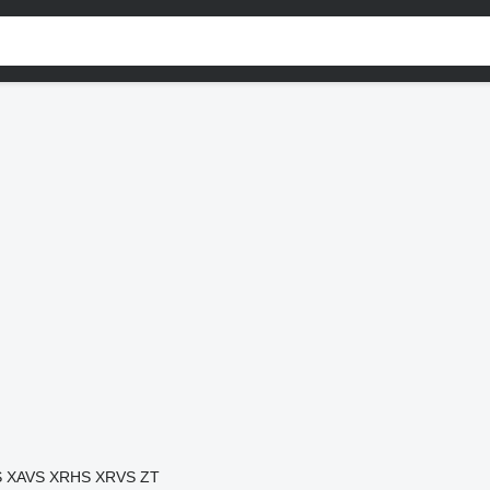
S
XAVS
XRHS
XRVS
ZT