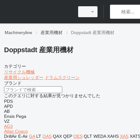
Machineryline
産業用機材
Doppstadt 産業用機材
Doppstadt 産業用機材
カテゴリー
リサイクル機械
産業用シュレッダー
ドラムスクリーン
ブランド
このクエリに対する結果が見つかりませんでした
PDS
APD
AB
Ensis
Pega
VZ
AG3
Atlas Copco
DrillAir
E-Air
GA
LT
QAS
QAX
QEP
QES
QLT
WEDA
XAHS
XAS
XAT