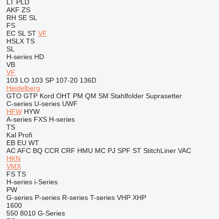
LT
PLD
AKF
ZS
RH
SE
SL
FS
EC
SL
ST
VF
HSLX
TS
SL
H-series
HD
VB
VF
103 LO
103 SP
107-20
136D
Heidelberg
GTO
GTP
Kord
OHT
PM
QM
SM
Stahlfolder
Suprasetter
C-series
U-series
UWF
HFW
HYW
A-series
FXS
H-series
TS
Kal
Profi
EB
EU
WT
AC
AFC
BQ
CCR
CRF
HMU
MC
PJ
SPF
ST
StitchLiner
VAC
HKN
VMX
FS
TS
H-series
i-Series
PW
G-series
P-series
R-series
T-series
VHP
XHP
1600
550
8010
G-Series