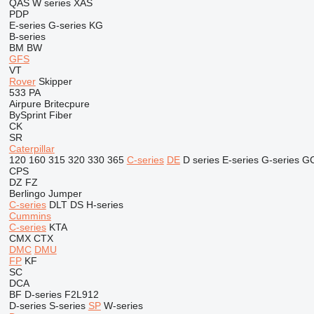
QAS
W series
XAS
PDP
E-series
G-series
KG
B-series
BM
BW
GFS
VT
Rover
Skipper
533
PA
Airpure
Britecpure
BySprint Fiber
CK
SR
Caterpillar
120
160
315
320
330
365
C-series
DE
D series
E-series
G-series
G
CPS
DZ
FZ
Berlingo
Jumper
C-series
DLT
DS
H-series
Cummins
C-series
KTA
CMX
CTX
DMC
DMU
FP
KF
SC
DCA
BF
D-series
F2L912
D-series
S-series
SP
W-series