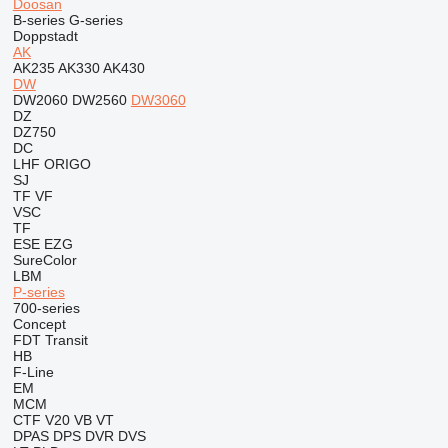
Doosan
B-series
G-series
Doppstadt
AK
AK235
AK330
AK430
DW
DW2060
DW2560
DW3060
DZ
DZ750
DC
LHF
ORIGO
SJ
TF
VF
VSC
TF
ESE
EZG
SureColor
LBM
P-series
700-series
Concept
FDT
Transit
HB
F-Line
EM
MCM
CTF
V20
VB
VT
DPAS
DPS
DVR
DVS