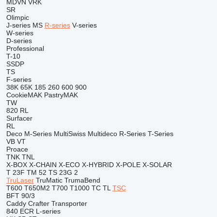
MDVN
VRK
SR
Olimpic
J-series
MS
R-series
V-series
W-series
D-series
Professional
T-10
SSDP
TS
F-series
38K
65K
185
260
600
900
CookieMAK
PastryMAK
TW
820
RL
Surfacer
RL
Deco
M-Series
MultiSwiss
Multideco
R-Series
T-Series
VB
VT
Proace
TNK
TNL
X-BOX
X-CHAIN
X-ECO
X-HYBRID
X-POLE
X-SOLAR
T 23F
TM 52
TS 23G 2
TruLaser
TruMatic
TrumaBend
T600
T650M2
T700
T1000
TC
TL
TSC
BFT 90/3
Caddy
Crafter
Transporter
840
ECR
L-series