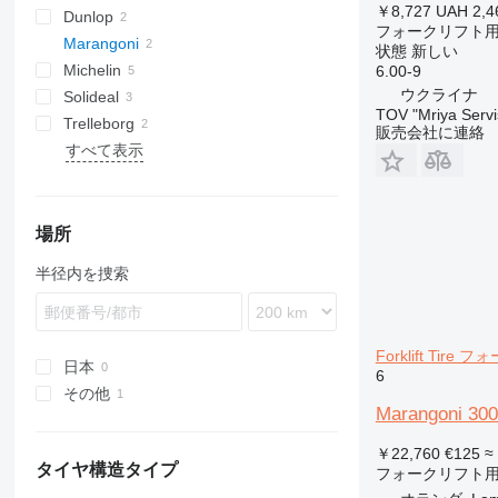
￥8,727
UAH 2,4
Dunlop
フォークリフト
Marangoni
状態
新しい
Michelin
6.00-9
ウクライナ
Solideal
TOV "Mriya Servi
Trelleborg
販売会社に連絡
すべて表示
場所
半径内を捜索
Forklift Tir
日本
6
その他
Marangoni 300-
ウクライナ
￥22,760
€125
≈
タイヤ構造タイプ
フォークリフト