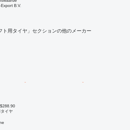
swaarde
-Export B.V.
フト用タイヤ」セクションの他のメーカー
 $288.90
用タイヤ
me