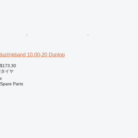
dustrieband 10.00-20 Dunlop
 $173.30
用タイヤ
e
Spare Parts