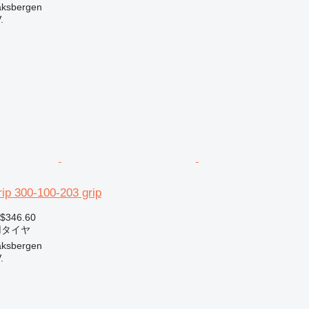
sbergen
.
ip 300-100-203 grip
 $346.60
用タイヤ
sbergen
.