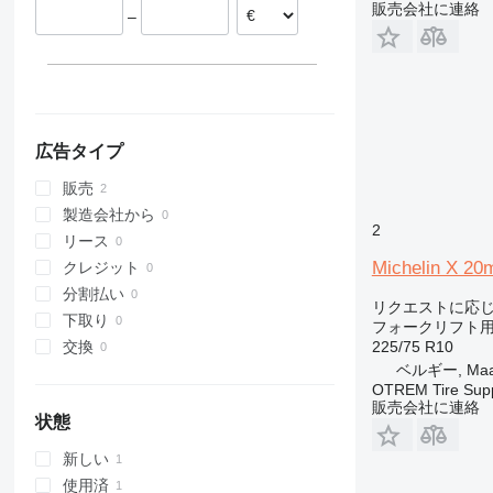
販売会社に連絡
–
広告タイプ
販売
製造会社から
2
リース
Michelin X 20
クレジット
分割払い
リクエストに応
下取り
フォークリフト
225/75 R10
交換
ベルギー, Maa
OTREM Tire Supp
販売会社に連絡
状態
新しい
使用済