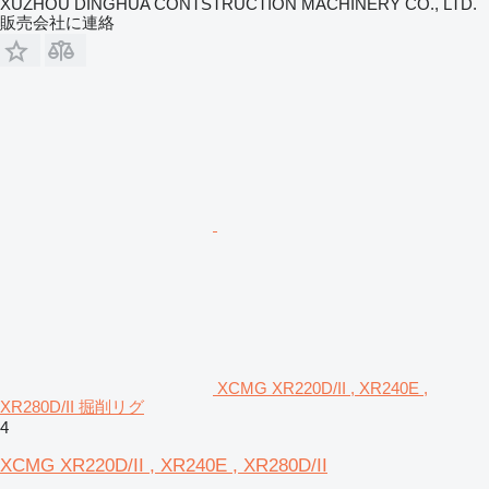
XUZHOU DINGHUA CONTSTRUCTION MACHINERY CO., LTD.
販売会社に連絡
XCMG XR220D/II , XR240E ,
XR280D/II 掘削リグ
4
XCMG XR220D/II , XR240E , XR280D/II