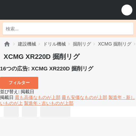
建設機械
ドリル機械
掘削リグ
XCMG 掘削リグ
XCMG XR220D 掘削リグ
16つの広告:
XCMG XR220D 掘削リグ
フィルター
並び替え
:
掲載日
掲載日
最も高価なものが上部
最も安価なものが上部
製造年 - 新し
いものが上
製造年 - 古いものが上部