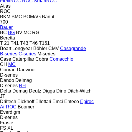
FlexiROC
ROC
SmartROC
Atlas
ROC
BKM
BMC
BOMAG
Banut
700
Bauer
BC
BG
BV
MC
RG
Beretta
T 21
T41
T43
T46
T151
Boart Longyear
Böhler
CMV
Casagrande
B-series
C-series
M-series
Case
Caterpillar
Cobra
Comacchio
CH
MC
Conrad
Daewoo
D-series
Dando
Delmag
D-series
RH
Delta
Demag
Deutz
Digga
Dino
Ditch-Witch
JT
Driltech
Eickhoff
Ellettari
Emci
Enteco
Epiroc
AirROC
Boomer
Everdigm
D-series
Fraste
FS
XL