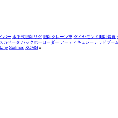
イバー
水平式掘削リグ
掘削クレーン車
ダイヤモンド掘削装置
スカベータ
バックホーローダー
アーティキュレーテッドブー
Sany
Soilmec
XCMG
»