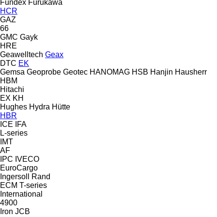
Fundex
Furukawa
HCR
GAZ
66
GMC
Gayk
HRE
Geawelltech
Geax
DTC
EK
Gemsa
Geoprobe
Geotec
HANOMAG
HSB
Hanjin
Hausherr
HBM
Hitachi
EX
KH
Hughes
Hydra
Hütte
HBR
ICE
IFA
L-series
IMT
AF
IPC
IVECO
EuroCargo
Ingersoll Rand
ECM
T-series
International
4900
Iron
JCB