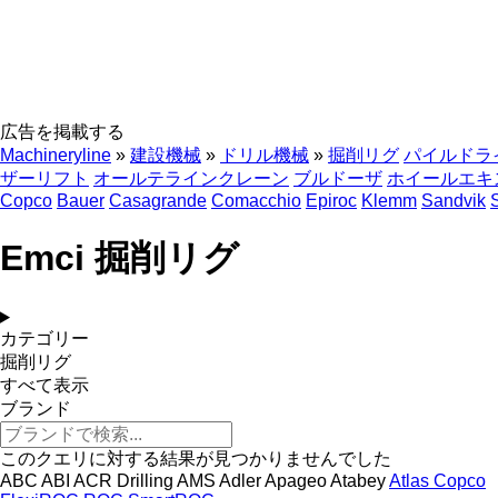
広告を掲載する
Machineryline
»
建設機械
»
ドリル機械
»
掘削リグ
パイルドラ
ザーリフト
オールテラインクレーン
ブルドーザ
ホイールエキ
Copco
Bauer
Casagrande
Comacchio
Epiroc
Klemm
Sandvik
Emci 掘削リグ
カテゴリー
掘削リグ
すべて表示
ブランド
このクエリに対する結果が見つかりませんでした
ABC
ABI
ACR Drilling
AMS
Adler
Apageo
Atabey
Atlas Copco