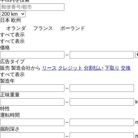
日本
欧州
オランダ
フランス
ポーランド
すべて表示
すべて表示
価格
–
広告タイプ
販売
製造会社から
リース
クレジット
分割払い
下取り
交換
すべて表示
製造年
–
正味重量
–
k
特性
運転時間
–
m
掘削深さ
–