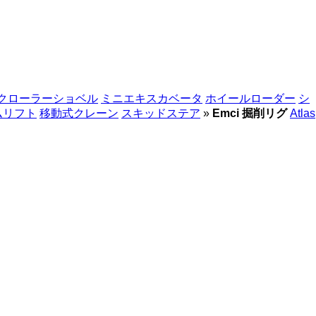
クローラーショベル
ミニエキスカベータ
ホイールローダー
シ
ムリフト
移動式クレーン
スキッドステア
»
Emci 掘削リグ
Atlas