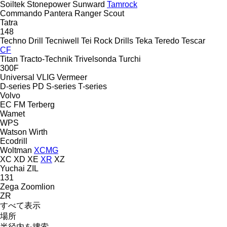
Soiltek
Stonepower
Sunward
Tamrock
Commando
Pantera
Ranger
Scout
Tatra
148
Techno Drill
Tecniwell
Tei Rock Drills
Teka
Teredo
Tescar
CF
Titan
Tracto-Technik
Trivelsonda
Turchi
300F
Universal
VLIG
Vermeer
D-series
PD
S-series
T-series
Volvo
EC
FM
Terberg
Wamet
WPS
Watson
Wirth
Ecodrill
Woltman
XCMG
XC
XD
XE
XR
XZ
Yuchai
ZIL
131
Zega
Zoomlion
ZR
すべて表示
場所
半径内を捜索