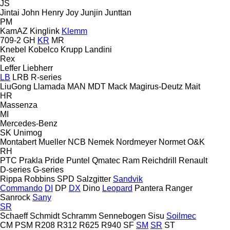
JS
Jintai
John Henry
Joy
Junjin
Junttan
PM
KamAZ
Kinglink
Klemm
709-2
GH
KR
MR
Knebel
Kobelco
Krupp
Landini
Rex
Leffer
Liebherr
LB
LRB
R-series
LiuGong
Llamada
MAN
MDT
Mack
Magirus-Deutz
Mait
HR
Massenza
MI
Mercedes-Benz
SK
Unimog
Montabert
Mueller
NCB
Nemek
Nordmeyer
Normet
O&K
RH
PTC
Prakla
Pride
Puntel
Qmatec
Ram
Reichdrill
Renault
D-series
G-series
Rippa
Robbins
SPD
Salzgitter
Sandvik
Commando
DI
DP
DX
Dino
Leopard
Pantera
Ranger
Sanrock
Sany
SR
Schaeff
Schmidt
Schramm
Sennebogen
Sisu
Soilmec
CM
PSM
R208
R312
R625
R940
SF
SM
SR
ST