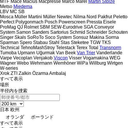
MTF
Mace
Maciuś
Macpresse
Marco
Marel
Martin Stolze
Metso
Miedema
LBV
MC
SB
Mosca
Müller Martini
Müller
Newtec
Nilma
Nord
Pakfrut
Peletto
Perfect
Polygonmach
Posch
Powerscreen
Pressta Eisele
ProMag
QJ
Rolmet
SBM
SEW-Eurodrive
SGA Conveyor
System
Samon
Sanders
Sartorius
Schmid
Schneider
Schouten
Singer
Skals
SoRoTo
Soco System
Sonsuz Makina
Sorma
Sparman
Spero
Stabau
Stahl
Stas
Steketee
TGW
TKS
Technical
TehnoMashStroy
Telestack
Terex
Total
Transnorm
Tumoba
Upmann
Uğurmak
Van Beek
Van Trier
Vanderlande
Varpe
Vecoplan
Venjakob
Viscon
Visser
Vogamakina
WEG
Wagner
Webo
Wehrmann
Wemhöner
WiPa
Willburg
Wirtgen
W-series
Xrok
ZTI
Zalkin
Özarma Ambalaj
すべて表示
場所
半径内を捜索
日本
欧州
オランダ
ポーランド
すべて表示