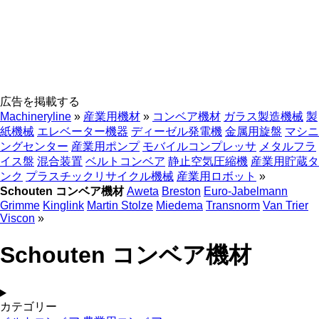
広告を掲載する
Machineryline
»
産業用機材
»
コンベア機材
ガラス製造機械
製
紙機械
エレベーター機器
ディーゼル発電機
金属用旋盤
マシニ
ングセンター
産業用ポンプ
モバイルコンプレッサ
メタルフラ
イス盤
混合装置
ベルトコンベア
静止空気圧縮機
産業用貯蔵タ
ンク
プラスチックリサイクル機械
産業用ロボット
»
Schouten コンベア機材
Aweta
Breston
Euro-Jabelmann
Grimme
Kinglink
Martin Stolze
Miedema
Transnorm
Van Trier
Viscon
»
Schouten コンベア機材
カテゴリー