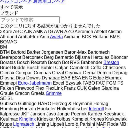
ベルトコンベア
農業用コンベア
すべて表示
ブランド
このクエリに対する結果が見つかりませんでした
3Kare
ABC
AJK
AMK
ATG
AVR
AZO
Aeromeh
Affeldt
Alistan
Allround
AmbaFlex
Arco
Aweta
Axmann
BCK Holland
BMS
BOMAG
BM
BTM
Barford
Barker Jørgensen
Baron-Max
Bartontech
Beerepoot
Bercomex
Berg
Bernardo
Bijlsma Hercules
Bironcar
Boratas
Bosch Rexroth
Bosch
Bot RVS
Brabender
Breston
Brüel
Budde
Busch
Bühler
Caljan
Carnitech
Cefla
Christiaens
Climax
Compac
Compas
Crizaf
Cryovac
Dema
Demco
Deprag
Diosna
Disa
Downs
Dynapac
EAB
ESA ENG
Edge
Ekomex
Emmepi
Euro-Jabelmann
Excel
Ezystak
FABO
FAC
FGM
FS
Falken
Firewood
Flex
FlexLink
Franz
GUK
Galen
Giardina
Graule
Grecon
Greefa
Grimme
SE
SL
Gubisch
Guttridge
HARO
Herzog & Heymann
Homag
Homburg
Horizon
Hunkeler
Hüttenhölscher
Interroll
Iso
Italpresse
JKF
Jansen
Javo
Jonge Poerink
Kardex
Keestrack
Keulmac
Kinglink
Kirloskar
Kolbus
Komplet
Krones
Krukowiak
Krups
Ligmatech
Liming
Lippelt
Loro & Parisini
MAF Roda
MB