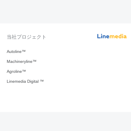
当社プロジェクト
Autoline™
Machineryline™
Agroline™
Linemedia Digital ™