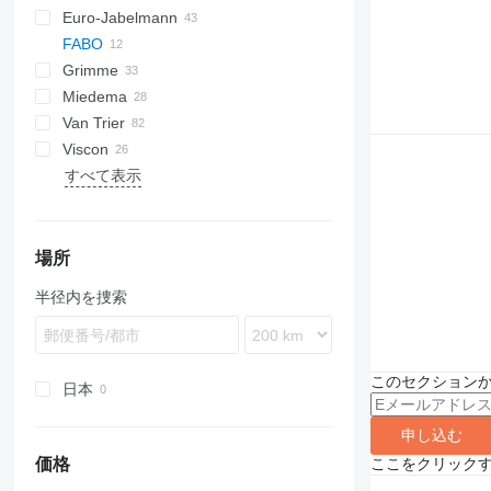
Euro-Jabelmann
FABO
Grimme
Miedema
SE
Van Trier
SL
LBV
Viscon
MC
すべて表示
SB
W-series
場所
半径内を捜索
このセクション
日本
申し込む
価格
ここをクリック