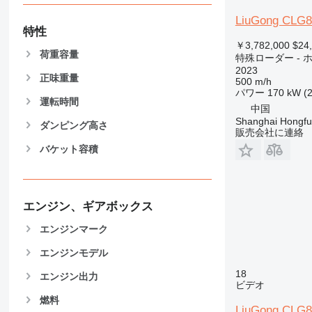
NR
LiuGong CLG
特性
￥3,782,000
$24
荷重容量
特殊ローダー -
2023
正味重量
500 m/h
パワー
170 kW (
運転時間
中国
Shanghai Hongfur
ダンピング高さ
販売会社に連絡
バケット容積
エンジン、ギアボックス
エンジンマーク
エンジンモデル
18
エンジン出力
ビデオ
燃料
LiuGong CLG8