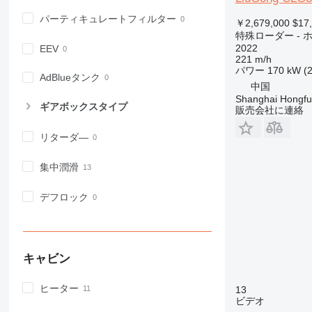
パーティキュレートフィルター
￥2,679,000
$17
特殊ローダー -
2022
EEV
221 m/h
パワー
170 kW (
AdBlueタンク
中国
Shanghai Hongfur
ギアボックスタイプ
販売会社に連絡
リターダ―
集中潤滑
デフロック
キャビン
ヒーター
13
ビデオ