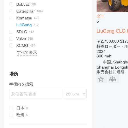
Bobcat
AL
AR
200 - series
TW
Caterpillar
AS
W series
400 - series
463
CK
40XT
ダー
Komatsu
AX
500 - series
543
321
215
956
Scorpion
55
Mega
BF
Apollo
R-series
DH
530
W-series
ER
F-series
FL
FL
W-series
F-series
AL
D-series
44C
906
HMK
LX
ZL
HL-series
YF
2CX
EL
331
DFG
SL
80ZV
KM
5
LiuGong
AZ
600 - series
553
410
216
Torion
175
Mini Agri
DL
FR
FR
R-series
G1200
44D
ZW
HSL
155
524
90Z7
CK
580
A-series
A-series
LiuGong CLG
SDLG
700 - series
743
420
226
Zeus
SD
SL
RT
G1500
55D
ZX
HX-series
205
544 J
D series
5035
R-series
K-Series
385
L-series
L-series
CDM
TGL
MP
TH
MT
6
P-series
L-series
S-series
1900
50
L-series
F-series
OL
PL
RL
HF
Volvo
753
440
232
W-series
SL
G2200
60E
403
724
SK
5040
L-series
836
LG
M series
8
TF
2054
LS
L-series
PT
SL
L-Series
630
SW
SKL
1622
SL
723
L34
SWL
TL
970
Dingo
053
062
VF
S-series
￥2,758,000
$17
XCMG
763
445
236
G2300
B-series
406
824
WA
5050
LR
855
ZL
AS
AL
TH
TL
LG
636
TL
2024
SWTL
TL
840
G-series
1140
WG
AR
355
Mini
特殊ローダー -
2024
すべて表示
863
450
239D
G2700
C-series
407
3200
WB
5065
856
AX
W-series
652
2028
846
WL
1160
455
WL
LW
XG
V-series
ZL
ZS
300 m/h
864
621
242
G3500
D-series
409
3800
5075
936
MCL
655
2430
4500
1190
655
WZ
ZT
中国, Shangha
873
721
246
G5000
E-series
411
JD
5095
CLG
656
2445
BM
1240
855
XC
Shanghai Longsh
販売会社に連絡
A series
821
247B
SK
417
8085
LG
660
2628
FL
1260
XE
CLG 375
場所
E series
921
259D
V-series
426
8180
ZL
668
2630
L-series
1280
XG
CLG 835
LG856
半径内を捜索
S series
1021F
262D
427
Allrad
3630
LM
1350
ZL
CLG 855
ZL50
T series
1845
277C
435S
KL
3650
MC
1390
CLG 856
SR
279D
436
KT
6680 T
2070
CLG 862H
SV
289D
437
8610 T
2080
CLG 870
日本
TR
299D2
456
8620 T
3070
欧州
W-series
299D3 XE
457
3080
オランダ
420
535
4070