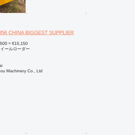
 856 CHINA BIGGEST SUPPLIER
,500
≈ €15,150
 ホイールローダー
i
ou Machinery Co., Ltd