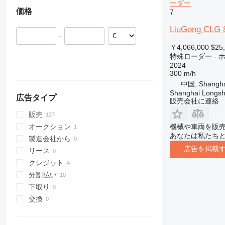
ルーマニア
ーダー
価格
824
550
4080
7
ポーランド
906
Robot
5080
イタリア
LiuGong CLG
907
S-Series
9080
–
￥4,066,000
$25
908
TM
T-series
特殊ローダー -
910
2024
914
300 m/h
中国, Shangha
918
Shanghai Longsh
920
広告タイプ
販売会社に連絡
924
販売
926
機械や車両を販
オークション
928
あなたは私たち
製造会社から
930
広告を掲載
リース
931
クレジット
936
分割払い
938
下取り
941
交換
943
950