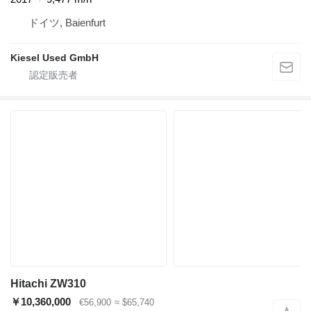
ドイツ, Baienfurt
Kiesel Used GmbH
Hitachi ZW310
￥10,360,000
€56,900
≈ $65,740