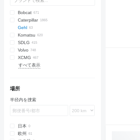
Bobcat
AL
AR
200 - series
TW
Caterpillar
AS
W series
400 - series
463
CK
40XT
Gehl
AX
500 - series
543
321
215
956
Scorpion
55
Mega
BF
Zeus
R-series
DH
530
W-series
ER
F-series
FL
FL
W-series
F-series
Komatsu
AZ
600 - series
553
410
216
Torion
175
DL
FR
FR
AL
D-series
44C
906
HMK
LX
ZL
HL-series
YF
2CX
EL
331
DFG
SL
80ZV
KM
SDLG
700 - series
743
420
226
SD
SL
R-series
G1200
44D
ZW
HSL
155
524
90Z7
CK
580
A-series
A-series
385
L-series
L-series
CDM
TGL
MP
TH
MT
6
P-series
L-series
S-series
1900
50
L-series
F-series
OL
PL
RL
HF
Volvo
753
445
232
W-series
RT
G1500
55D
ZX
HX-series
205
544 J
D series
5035
R-series
K-Series
836
LG
M series
8
TF
2054
LS
L-series
PT
SL
L-Series
630
SW
SKL
1622
SL
723
L34
SWL
TL
970
Dingo
053
062
VF
S-series
R135
XCMG
763
450
236
SL
G2200
60E
403
724
SK
5040
L-series
855
ZL
AS
AL
TH
TL
LG
636
TL
2024
SWTL
TL
840
G-series
1140
WG
AR
355
Mini
R165
RT105
すべて表示
863
621
239D
G2300
B-series
406
824
WA
5050
LR
856
AX
W-series
652
2028
846
WL
1160
455
WL
LW
XG
V-series
ZL
ZS
R260
RT165
SL 3840
864
721
242
G2700
C-series
407
3200
WB
5065
936
MCL
655
2430
4500
1190
655
WZ
ZT
SL 4240
873
821
246
G3500
D-series
409
3800
5075
CLG
656
2445
BM
1240
855
XC
A series
921
247B
G5000
E-series
411
JD
5095
LG
660
2628
FL
1260
XE
場所
E series
1021F
259D
SK
417
8085
ZL
668
2630
L-series
1280
ZL
半径内を捜索
S series
1845
262D
V-series
426
8180
3630
LM
1390
T series
SR
277C
427
Allrad
3650
MC
2070
SV
289D
435S
KL
6680 T
2080
TR
299D3 XE
436
KT
8610 T
3070
日本
W-series
420
437
8620 T
3080
欧州