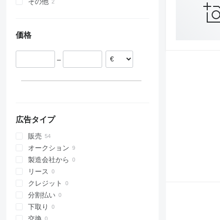
824
456
4070
その他
ルーマニア
906
457
4080
イタリア
ウクライナ
907
535
5080
オランダ
価格
908
550
9080
ドイツ
910
Robot
T-series
スペイン
914
S-Series
–
オーストリア
918
TM
ハンガリー
920
フランス
924
すべて表示
926
928
広告タイプ
930
販売
931
オークション
936
製造会社から
938
リース
941
クレジット
943
分割払い
950
下取り
953
交換