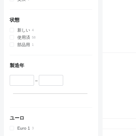
955
956
962
状態
963
新しい
966
使用済
972
部品用
973
980
982
製造年
986
988
–
990
992
D series
F-series
G-series
ユーロ
GC
IT
Euro 1
NR