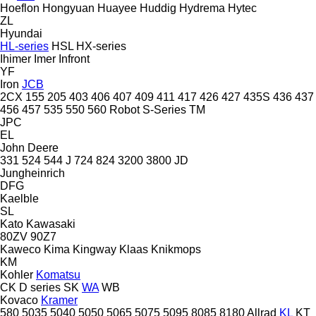
Hoeflon
Hongyuan
Huayee
Huddig
Hydrema
Hytec
ZL
Hyundai
HL-series
HSL
HX-series
Ihimer
Imer
Infront
YF
Iron
JCB
2CX
155
205
403
406
407
409
411
417
426
427
435S
436
437
456
457
535
550
560
Robot
S-Series
TM
JPC
EL
John Deere
331
524
544 J
724
824
3200
3800
JD
Jungheinrich
DFG
Kaelble
SL
Kato
Kawasaki
80ZV
90Z7
Kaweco
Kima
Kingway
Klaas
Knikmops
KM
Kohler
Komatsu
CK
D series
SK
WA
WB
Kovaco
Kramer
580
5035
5040
5050
5065
5075
5095
8085
8180
Allrad
KL
KT