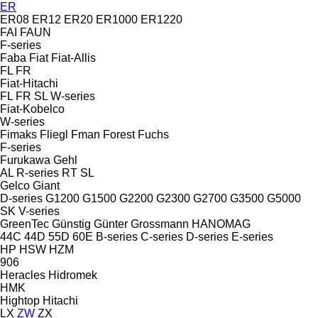
ER
ER08
ER12
ER20
ER1000
ER1220
FAI
FAUN
F-series
Faba
Fiat
Fiat-Allis
FL
FR
Fiat-Hitachi
FL
FR
SL
W-series
Fiat-Kobelco
W-series
Fimaks
Fliegl
Fman
Forest
Fuchs
F-series
Furukawa
Gehl
AL
R-series
RT
SL
Gelco
Giant
D-series
G1200
G1500
G2200
G2300
G2700
G3500
G5000
SK
V-series
GreenTec
Günstig
Günter Grossmann
HANOMAG
44C
44D
55D
60E
B-series
C-series
D-series
E-series
HP
HSW
HZM
906
Heracles
Hidromek
HMK
Hightop
Hitachi
LX
ZW
ZX