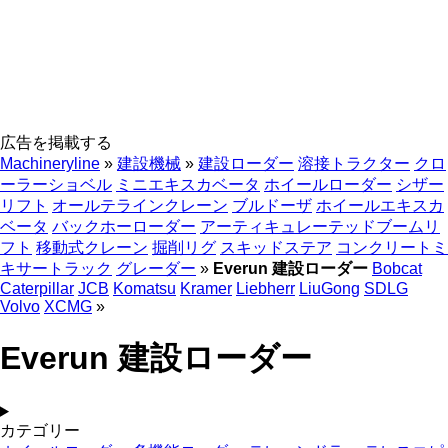
広告を掲載する
Machineryline
»
建設機械
»
建設ローダー
溶接トラクター
クロ
ーラーショベル
ミニエキスカベータ
ホイールローダー
シザー
リフト
オールテラインクレーン
ブルドーザ
ホイールエキスカ
ベータ
バックホーローダー
アーティキュレーテッドブームリ
フト
移動式クレーン
掘削リグ
スキッドステア
コンクリートミ
キサートラック
グレーダー
»
Everun 建設ローダー
Bobcat
Caterpillar
JCB
Komatsu
Kramer
Liebherr
LiuGong
SDLG
Volvo
XCMG
»
Everun 建設ローダー
カテゴリー