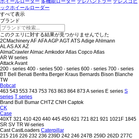
ホイールローダー
多機能ローダー
テレハンドラー
テレスコピ
ックホイールローダー
すべて表示
ブランド
このクエリに対する結果が見つかりませんでした
2CMachinery
AF
AFA
AGP
AGT
ATS
Adige
Ahlmann
AL
AS
AX
AZ
AlmaCrawler
Almac
Amkodor
Atlas Copco
Atlas
AR
W series
Attack
Avant
200 - series
400 - series
500 - series
600 - series
700 - series
BT
Bell
Benati
Benfra
Berger Kraus
Bernards
Bison
Blanche
TW
Bobcat
463
543
553
743
753
763
863
864
873
A series
E series
S
series
T series
Brand
Bull
Bumar
CHTZ
CNH
Captok
CK
Case
40XT
321
410
420
440
445
450
621
721
821
921
1021F
1845
SR
SV
TR
W-series
Cast
CastLoaders
Caterpillar
215
216
226
232
236
239D
242
246
247B
259D
262D
277C