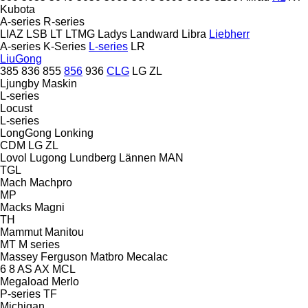
Kubota
A-series
R-series
LIAZ
LSB
LT
LTMG
Ladys
Landward
Libra
Liebherr
A-series
K-Series
L-series
LR
LiuGong
385
836
855
856
936
CLG
LG
ZL
Ljungby Maskin
L-series
Locust
L-series
LongGong
Lonking
CDM
LG
ZL
Lovol
Lugong
Lundberg
Lännen
MAN
TGL
Mach
Machpro
MP
Macks
Magni
TH
Mammut
Manitou
MT
M series
Massey Ferguson
Matbro
Mecalac
6
8
AS
AX
MCL
Megaload
Merlo
P-series
TF
Michigan