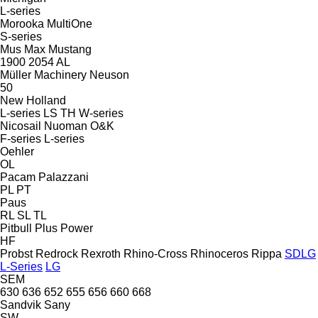
L-series
Morooka
MultiOne
S-series
Mus Max
Mustang
1900
2054
AL
Müller Machinery
Neuson
50
New Holland
L-series
LS
TH
W-series
Nicosail
Nuoman
O&K
F-series
L-series
Oehler
OL
Pacam
Palazzani
PL
PT
Paus
RL
SL
TL
Pitbull
Plus Power
HF
Probst
Redrock
Rexroth
Rhino-Cross
Rhinoceros
Rippa
SDLG
L-Series
LG
SEM
630
636
652
655
656
660
668
Sandvik
Sany
SW