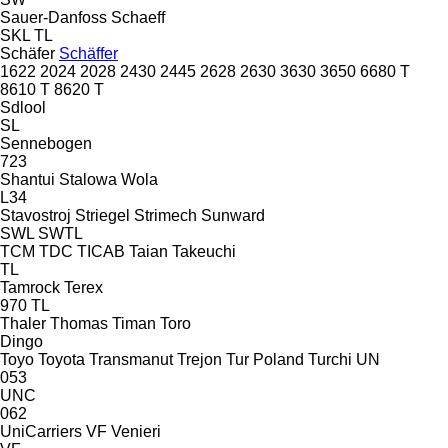
Sauer-Danfoss
Schaeff
SKL
TL
Schäfer
Schäffer
1622
2024
2028
2430
2445
2628
2630
3630
3650
6680 T
8610 T
8620 T
Sdlool
SL
Sennebogen
723
Shantui
Stalowa Wola
L34
Stavostroj
Striegel
Strimech
Sunward
SWL
SWTL
TCM
TDC
TICAB
Taian
Takeuchi
TL
Tamrock
Terex
970
TL
Thaler
Thomas
Timan
Toro
Dingo
Toyo
Toyota
Transmanut
Trejon
Tur Poland
Turchi
UN
053
UNC
062
UniCarriers
VF Venieri