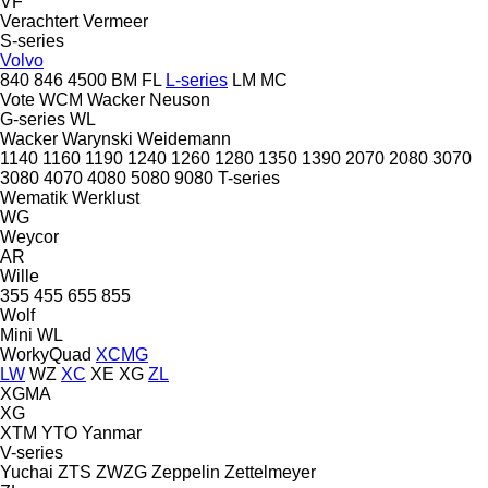
VF
Verachtert
Vermeer
S-series
Volvo
840
846
4500
BM
FL
L-series
LM
MC
Vote
WCM
Wacker Neuson
G-series
WL
Wacker
Warynski
Weidemann
1140
1160
1190
1240
1260
1280
1350
1390
2070
2080
3070
3080
4070
4080
5080
9080
T-series
Wematik
Werklust
WG
Weycor
AR
Wille
355
455
655
855
Wolf
Mini
WL
WorkyQuad
XCMG
LW
WZ
XC
XE
XG
ZL
XGMA
XG
XTM
YTO
Yanmar
V-series
Yuchai
ZTS
ZWZG
Zeppelin
Zettelmeyer