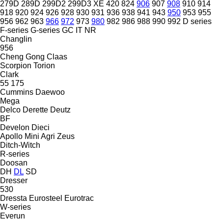
279D
289D
299D2
299D3 XE
420
824
906
907
908
910
914
918
920
924
926
928
930
931
936
938
941
943
950
953
955
956
962
963
966
972
973
980
982
986
988
990
992
D series
F-series
G-series
GC
IT
NR
Changlin
956
Cheng Gong
Claas
Scorpion
Torion
Clark
55
175
Cummins
Daewoo
Mega
Delco
Derette
Deutz
BF
Develon
Dieci
Apollo
Mini Agri
Zeus
Ditch-Witch
R-series
Doosan
DH
DL
SD
Dresser
530
Dressta
Eurosteel
Eurotrac
W-series
Everun