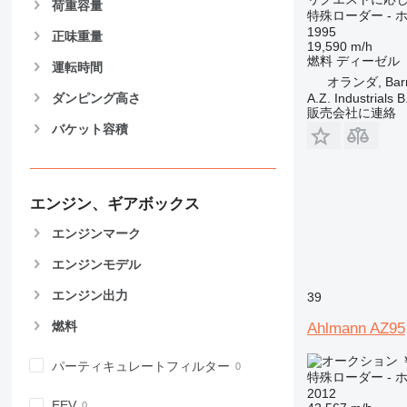
荷重容量
IT
特殊ローダー -
1995
NR
正味重量
19,590 m/h
燃料
ディーゼル
運転時間
オランダ, Barn
A.Z. Industrials B
ダンピング高さ
販売会社に連絡
バケット容積
エンジン、ギアボックス
エンジンマーク
エンジンモデル
エンジン出力
39
燃料
Ahlmann AZ95
￥
パーティキュレートフィルター
特殊ローダー -
2012
EEV