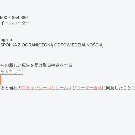
,500
≈ $54,880
 ホイールローダー
gilno
 SPÓŁKA Z OGRANICZONĄ ODPOWIEDZIALNOŚCIĄ
からの新しい広告を受け取る申込をする
すると当社の
プライバシーポリシー
および
ユーザー合意
に同意したこと