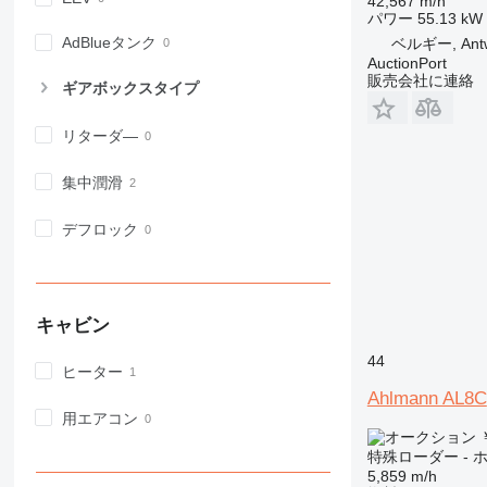
42,567 m/h
パワー
55.13 kW 
AdBlueタンク
ベルギー, Ant
AuctionPort
販売会社に連絡
ギアボックスタイプ
リターダ―
集中潤滑
デフロック
キャビン
44
ヒーター
Ahlmann AL8C
用エアコン
￥
特殊ローダー -
5,859 m/h