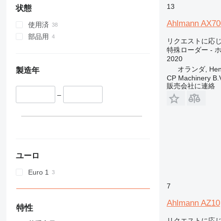
950
13
状態
953
Ahlmann AX70
使用済
955
部品用
956
リクエストに応
特殊ローダー -
962
2020
963
オランダ, Hen
製造年
966
CP Machinery B.
販売会社に連絡
972
–
973
980
982
986
988
ユーロ
990
992
Euro 1
D series
7
F-series
Ahlmann AZ10
G-series
特性
GC
リクエストに応