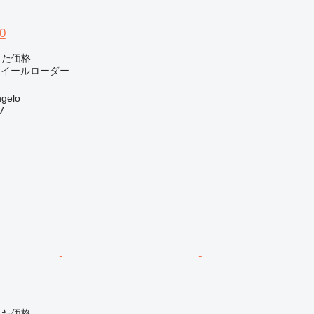
0
じた価格
 ホイールローダー
gelo
V.
じた価格