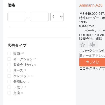
ベルギー
Ahlmann AZ6
価格
420
535
4080
ドイツ
824
550
5080
フランス
￥8,649,000
€47
906
Robot
9080
–
ルーマニア
特殊ローダー -
1996
907
S-Series
T-series
ポーランド
6,000 m/h
908
TM
ハンガリー
ポーランド, Mo
910
オーストリア
POLBUD POLAK
販売会社に連絡
914
すべて表示
918
広告タイプ
920
このセクション
販売
924
オークション
926
申し込む
製造会社から
928
ここをクリック
リース
930
クレジット
931
分割払い
936
下取り
938
交換
941
943