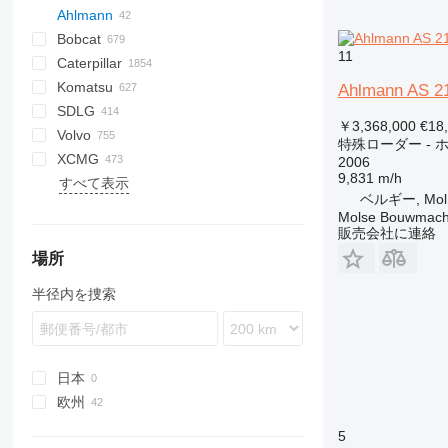
Ahlmann
Bobcat
AL
AR
200 - series
TW
11
Caterpillar
AS
W series
400 - series
463
CK
40XT
AL8
Komatsu
AX
500 - series
543
321
215
956
Scorpion
55
Mega
BF
Zeus
R-series
DH
530
W-series
ER
F-series
FL
FL
W-series
F-series
AL
D-series
44C
906
HMK
LX
ZL
HL-series
YF
2CX
EL
331
DFG
SL
80ZV
KM
AL75
AS10
Ahlmann AS 2
SDLG
AZ
600 - series
553
410
216
Torion
175
DL
FR
FR
R-series
G1200
44D
ZW
HSL
155
524
90Z7
CK
580
A-series
A-series
385
L-series
L-series
CDM
TGL
MP
TH
MT
6
P-series
L-series
S-series
1900
50
L-series
F-series
OL
PL
RL
HF
AL85
AS12
AX700
￥3,368,000
€18
Volvo
700 - series
743
420
226
SD
SL
RT
G1500
55D
ZX
HX-series
205
544 J
D series
5035
R-series
K-Series
836
LG
M series
8
TF
2054
LS
L-series
PT
SL
L-Series
630
SW
SKL
1622
SL
723
L34
SWL
TL
970
Dingo
053
062
VF
S-series
AL100
AS14
AX850
AZ6
特殊ローダー -
XCMG
753
445
232
W-series
SL
G2200
60E
403
724
SK
5040
L-series
855
ZL
AS
AL
TH
TL
LG
636
TL
2024
SWTL
TL
840
G-series
1140
WG
AR
355
Mini
AS50
AX1000
AZ10
2006
9,831 m/h
すべて表示
763
450
236
G2300
B-series
406
824
WA
5050
LR
856
AX
W-series
652
2028
846
WL
1160
455
WL
LW
XG
V-series
ZL
ZS
AS85
AZ14
ベルギー, Mol
863
621
239D
G2700
C-series
407
3200
WB
5065
936
MCL
655
2430
4500
1190
655
WZ
ZT
AS150
AZ18
Molse Bouwmach
864
721
242
G3500
D-series
409
3800
5075
CLG
656
2445
BM
1240
855
XC
AZ85
販売会社に連絡
873
821
246
G5000
E-series
411
JD
5095
LG
660
2628
FL
1260
XE
AZ95
場所
A series
921
247B
SK
417
8085
ZL
668
2630
L-series
1280
XG
AZ150
半径内を捜索
E series
1021F
259D
V-series
426
8180
3630
LM
1350
ZL
AZ210
S series
1845
262D
427
Allrad
3650
MC
1390
T series
SR
277C
435S
KL
6680 T
2070
SV
279D
436
KT
8610 T
2080
日本
TR
289D
437
8620 T
3070
欧州
W-series
299D2
456
3080
オランダ
5
299D3 XE
457
4070