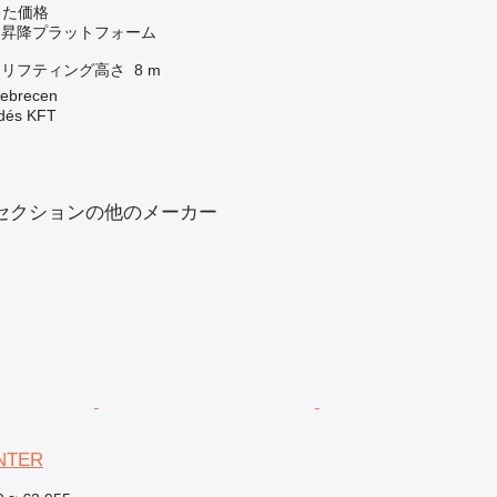
じた価格
スト昇降プラットフォーム
リフティング高さ
8 m
brecen
dés KFT
セクションの他のメーカー
ANTER