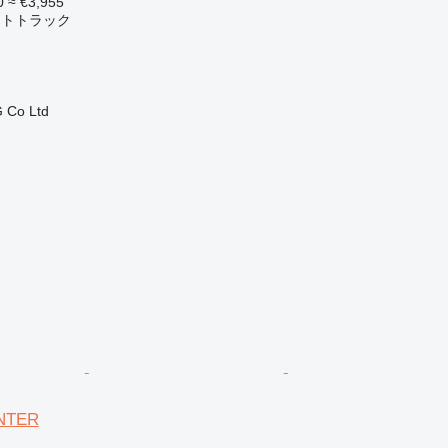
0
≈ €3,955
ットトラック
 Co Ltd
ANTER