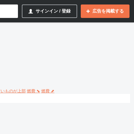
サインイン / 登録
広告を掲載する
 古いものが上部
燃費 ⬊
燃費 ⬈