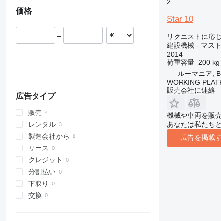
ルーマニア
2
価格
311
427
3246
LM
XM
ポーランド
Star 10
312
435S
3369
SD
XP
313
436
3394
XR
–
リクエストに応
建設機械 - マ
314
437
4069
XS
2014
315
456
4394
XZ
荷重容量
200 kg
316
457
E-series
ZL
ルーマニア, Bih
WORKING PLAT
317
8008
Liftlux
販売会社に連絡
318
8018
Pecolift
広告タイプ
319
8025
R-series
販売
機械や車両を販
320
8026
Toucan
あなたは私たち
レンタル
321
8030
製造会社から
広告を掲載
322
8035
リース
323
CT
クレジット
324
JS
分割払い
325
JZ
下取り
326
NXT
交換
329
S-Series
330
TM