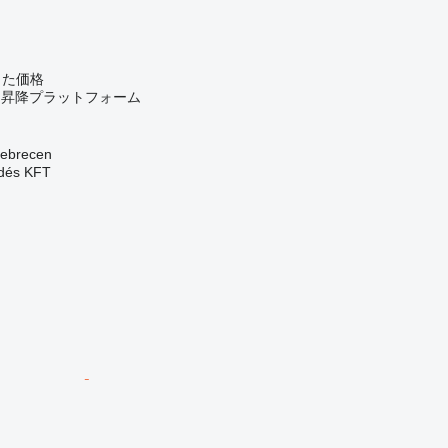
じた価格
スト昇降プラットフォーム
brecen
dés KFT