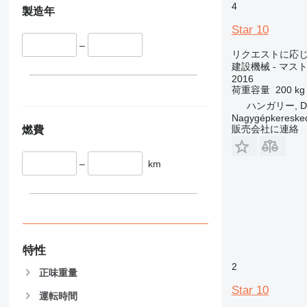
336
VMT
4
製造年
340
Vibromax
Star 10
345
–
リクエストに応
349
建設機械 - マ
350
2016
365
荷重容量
200 kg
374
ハンガリー, De
Nagygépkereske
390
販売会社に連絡
燃費
395
416
–
km
420
424
426
428
430
特性
432
2
434
正味重量
444
Star 10
運転時間
589