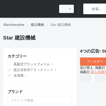
Machineryline
建設機械
Star 建設機械
Star 建設機械
4つの広告:
S
カテゴリー
フィルター
高架式プラットフォーム
並び替え
:
掲載日
建設資材用アタッチメント
マスト昇降プラットフォーム
掲載日
最も高価
発電機
バケットトラック
ブランド