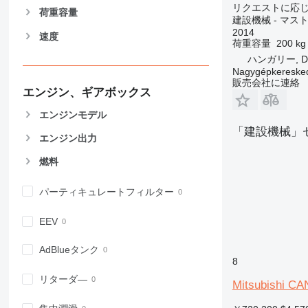
リクエストに応
826
荷重容量
建設機械 - マ
906
2014
速度
荷重容量
200 kg
907
ハンガリー, De
908
Nagygépkereske
910
販売会社に連絡
エンジン、ギアボックス
914
918
エンジンモデル
924
「建設機械」
エンジン出力
926
928
燃料
930
931
パーティキュレートフィルター
938
EEV
950
953
AdBlueタンク
955
8
962
リターダ―
Mitsubishi C
963
966