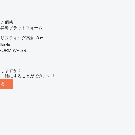
じた価格
スト昇降プラットフォーム
リフティング高さ
8 m
aria
FORM WP SRL
売しますか？
と一緒にすることができます！
する