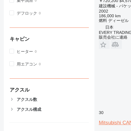
集中潤滑
￥720,200
$4,57
建設機械 - バケ
972
2002
デフロック
973
186,000 km
燃料
ディーゼル
980
日本
982
EVERY TRADING
988
販売会社に連絡
キャビン
990
992
ヒーター
AP
C-series
用エアコン
CB
CS
D series
アクスル
E-series
F-series
アクスル数
GC
アクスル構成
IT
30
M-series
Mitsubishi C
MH