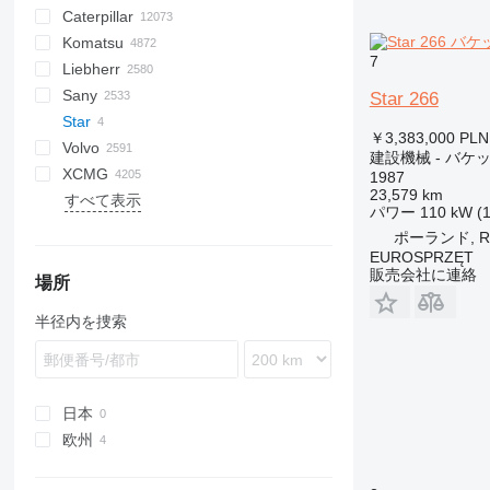
Caterpillar
Titan
AL
SP
AX
X-Series
AFW
HD
FlexiROC
1304
400 - series
BC
BG
BB
TW
553
GSH
Leonardo
AHK
K-series
CK
3.5
B-series
450
Komatsu
AS
SR
ASC
ROC
1404
500 - series
BF
RG
DTV
753
PC
C-series
570
12H
CM
Scorpion
MC
BlockKing
30
CF
Mega
D-series
AC
DK
DX
F-series
JCPT
JT
Framax
DH
TD
CA
R-series
AirROC
W-series
ER
Compact
ATF
FL
EX
Cargo
FS
F-series
HCR
HRE
EK
R-series
AWP
D-series
GT
XL
GMK
D-series
BG
3307
Compact
HMK
700
LL
EX
SCX
C-series
H-series
A-series
FS
ZL
HL-series
HBR
Daily
YF
DD
ELF
IT
1CX
10
CT
SPX
410
PM
KR
KR
KM
7055
7
Liebherr
AZ
SV
ATR
SmartROC
1604
700 - series
BM
SF
A series
580
12M
Torion
MobKing
60
LF
RH
CC
R-series
Frami
DL
CC
Turbomix
F-series
FD
MHL
RT
GR
G2200
RT
3412
H-series
KH
K-series
HW-series
EuroCargo
SD
2CX
340AJ
HT
NK
7150
D series
5035
KMK
A-series
A-series
Sany
AV
AR
BP
E series
590
120
100
DF
DX
CP
RTF
FH
SL
GS
G2300
TMS
DV
HA
ZW
HX-series
Eurotrakker
3CX
450
KV
CKE
GD
5050
GL-series
AR
A-series
SL
HTC
836
GRIL
CDM
FR
LE
MP
Madpatcher
MC
DS
HR
AETJ
XE
MI
Parma
MW
6
A-series
Actros
DBM
Canter
VA
AL
B-series
120
Cabstar
NM
F-series
Snake
H-series
S151-19E
ATT
SK
Spider 18.90 Pro
GTMR
BSA
MR
RW
C-series
XN
R-series
RX
E-Series
655
TS
SE
Commando
Star 266
Star
RAMMAX
MH
BT
S series
621
140
CS
FR
S series
G2700
GRW
HT
ZX
R-series
Trakker
3DX
460
RK
PC
5065
K-series
AS
HS
855
LG
TGA
ES
ATJ
8
Antos
TF
D-series
HR
NT
L-series
H-series
M-series
K-series
ER
656
DI
HBT
P-series
SP
1622
SL
613
F3000
SD
SD
SJ
A-series
R312
1265
￥3,383,000
PLN
Volvo
W series
BVP
T series
695
160
F series
W-series
Z series
G5000
H-series
Optimum
Zaxis
Robex
4CX
520
SK
PW
5075
KH-series
MT
K-Series
856
TGL
MT
12
Arocs
E-series
N-series
MH
HD
SP
Kerax
L-Series
816
DP
QY
R-series
2024
630
SE
S-series
SF
SK
HA
SWE
FR85
ATF
ATF
TB
815
A-series
CF
300F
URW
D-series
W
建設機械 - バケ
XCMG
BW
721
226
LP
V-series
HC
Star
5CX
600
SK
Allrad
KX-series
SR
L-series
920E
TGM
TJ
714
Atego
L-series
RH
IGO
Master
LG
919
DX
SAC
2028
730
SM
LS
SWL
GR
TL
T-series
AC
S-series
BL
AB
6003
DPU
CR
1140
WG
AR
KMA
1987
23,579 km
すべて表示
MPH
770
236
PL
HD
16C-1
660
WA
KL
M-series
SS
LB
922
TGS
VJR
AS
Axor
LB
MC
Maxity
920
Dino
SAP
2430
818
SR
SH
GT
RC
T-series
BLC
MT
BS
ET
SRV
1160
AW
SP
GR
B-series
ZM
ZL
HBT
H
パワー
110 kW (
821
246
SD
HP
86
680
WB
KT
R-series
LG
9017
AX
S-Class
MH
MD
Midlum
922
Leopard
SCC
2445
821
TG
TC
V-series
BM
Super
DPU
RT
1280
W-series
GTBZ
SV
QY
ポーランド, Ro
851
259D
HW
110
800
U-series
LH
9035FZTS
MCL
SK
RG
MDT
Premium
Pantera
SR
2630
825
TL
TL
DD
ET
1390
WR
HB
V-series
ZA
EUROSPRZĘT
販売会社に連絡
921
262D
205
860
LR
9075F
Sprinter
W-series
Trafic
Ranger
STC
3630
830
TR
TV
EC
EW
3070
WS
LW
Vio
ZE
場所
1650
301
215
1230
LRB
CLG
Unimog
SY
3650
835
TW
ECR
EZ
3080
QAY
ZLJ
半径内を捜索
CX
302
220X
1250
LTC
LG
8620 T
5500
EW
RD
4080
QY
ZS
SR
303
225
1350
LTF
LTC
S series
EWR
RT
T-series
RP
ZT
SV
304
403
1930
LTM
ZL
FL
WL
WZ
W-series
305
406
1932
LTR
FM
XC
日本
306
407
2030
MK
FMX
XD
欧州
307
409
2630
PR
G-series
XE
ハンガリー
308
426
2646
R-series
L-series
XG