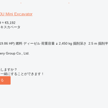
U Mini Excavator
9
≈ €5,192
エキスカベータ
19.86 HP)
燃料
ディーゼル
荷重容量
2,450 kg
掘削深さ
2.5 m
掘削
ry Group Co., Ltd.
売しますか？
と一緒にすることができます！
する