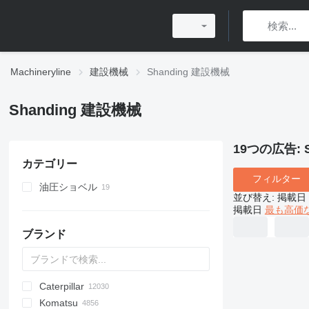
Machineryline
建設機械
Shanding 建設機械
Shanding 建設機械
19つの広告:
カテゴリー
フィルター
油圧ショベル
並び替え
:
掲載日
ミニエキスカベータ
掲載日
最も高価
ブランド
Caterpillar
Titan
AL
SP
AX
X-Series
AFW
HD
FlexiROC
1304
400 - series
BC
BG
BB
TW
553
GSH
Leonardo
AHK
K-series
CK
3.5
B-series
450
Komatsu
AS
SR
AP
ROC
1404
500 - series
BF
RG
DTV
753
PC
C-series
570
12H
CM
Scorpion
MC
BlockKing
30
CF
Mega
D-series
AC
DK
DX
F-series
JCPT
JT
Framax
DH
TD
CA
R-series
AirROC
W-series
ER
Compact
ATF
FL
EX
Cargo
FS
F-series
HCR
HRE
EK
R-series
AWP
D-series
GT
XL
GMK
D-series
BG
3307
Compact
HMK
700
LL
EX
SCX
C-series
H-series
A-series
FS
ZL
HL-series
HBR
Daily
YF
DD
ELF
IT
1CX
10
CT
SPX
410
PM
KR
KR
KM
7055