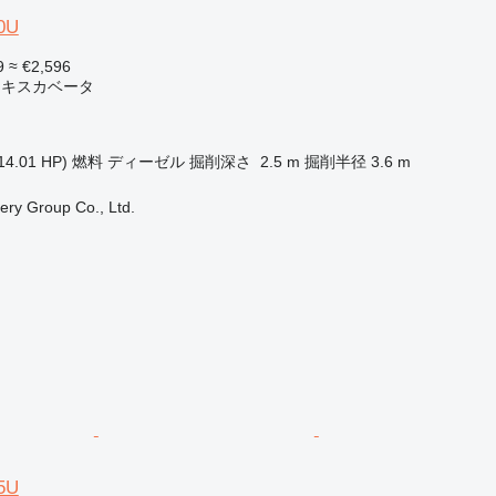
0U
9
≈ €2,596
エキスカベータ
14.01 HP)
燃料
ディーゼル
掘削深さ
2.5 m
掘削半径
3.6 m
ry Group Co., Ltd.
5U