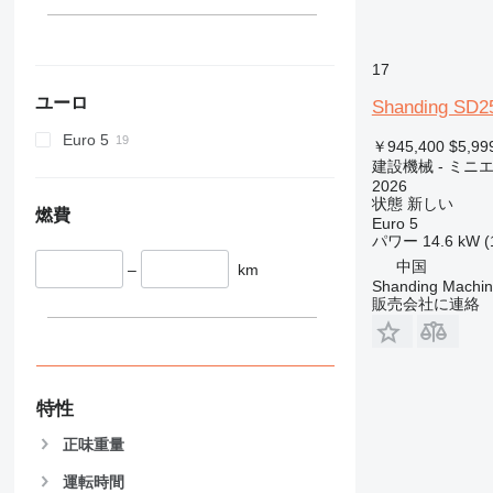
345
349
350
17
365
ユーロ
Shanding SD2
374
Euro 5
390
￥945,400
$5,99
建設機械 - ミニ
395
2026
416
状態
新しい
燃費
420
Euro 5
パワー
14.6 kW (
424
中国
–
km
426
Shanding Machine
428
販売会社に連絡
430
432
434
444
特性
589
正味重量
826
運転時間
906