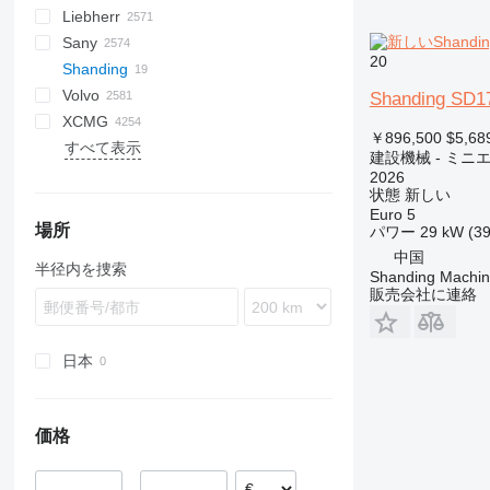
Liebherr
AZ
SV
ASC
SmartROC
1604
700 - series
BM
SF
A series
580
12M
Torion
MobKing
60
LF
RH
CC
R-series
Frami
DL
CC
Turbomix
F-series
FD
MHL
RT
GR
G2200
RT
3412
H-series
KH
K-series
HW-series
EuroCargo
SD
2CX
340AJ
HT
NK
7150
D series
5035
KMK
A-series
A-series
Sany
AV
AR
BP
E series
590
120
100
DF
DX
CP
RTF
FH
SL
GS
G2300
TMS
DV
HA
ZW
HX-series
Eurotrakker
3CX
450
KV
CKE
GD
5050
GL-series
AR
A-series
SL
HTC
836
GRIL
CDM
FR
LE
MP
Madpatcher
MC
DS
HR
AETJ
XE
MI
Parma
MW
6
A-series
Actros
DBM
Canter
VA
AL
B-series
120
Cabstar
NM
F-series
Snake
H-series
S151-19E
ATT
SK
Spider 18.90 Pro
GTMR
BSA
MR
RW
C-series
XN
R-series
RX
E-Series
655
TS
SE
Commando
20
Shanding
RAMMAX
MH
BT
S series
621
140
CS
FR
S series
G2700
GRW
HT
ZX
R-series
Trakker
3DX
460
RK
PC
5065
K-series
AS
HS
RTC
855
LG
TGA
ES
ATJ
8
Antos
TF
D-series
HR
NT
L-series
H-series
M-series
K-series
ER
656
DI
HBT
P-series
SP
1622
SL
613
F3000
Volvo
W series
BVP
T series
695
160
F series
W-series
Z series
G5000
H-series
Optimum
Zaxis
Robex
4CX
520
SK
PW
5075
KH-series
MT
K-Series
856
TGL
MT
12
Arocs
E-series
N-series
MH
HD
SP
Kerax
L-Series
816
DP
QY
R-series
2024
630
M3000
SD
SD
SJ
A-series
R312
1265
HA
SWE
FR85
ATF
ATF
TB
815
A-series
CF
300F
URW
D-series
W
Shanding SD1
XCMG
BW
721
226
LP
V-series
HC
Star
5CX
600
SK
Allrad
KX-series
SR
L-series
920E
TGM
TJ
714
Atego
L-series
RH
IGO
Master
LG
919
DX
SAC
2028
730
SE
S-series
SF
SK
LS
SWL
GR
TL
T-series
AC
S-series
BL
AB
6003
DPU
CR
1140
WG
AR
KMA
￥896,500
$5,68
すべて表示
MPH
770
236
PL
HD
16C-1
660
WA
KL
M-series
SS
LB
922
TGS
VJR
AS
Axor
LB
MC
Maxity
920
Dino
SAP
2430
818
SM
SH
GT
RC
T-series
BLC
MT
BS
ET
SRV
1160
AW
SP
GR
B-series
ZM
ZL
HBT
H
建設機械 - ミニ
821
246
SD
HP
86
680
WB
KT
R-series
LG
9017
AX
S-Class
MH
MD
Midlum
921
Leopard
SCC
2445
821
SR
TG
TC
V-series
BM
Super
DPU
RT
1280
W-series
GTBZ
SV
QY
2026
状態
新しい
851
259D
HW
110
800
U-series
LH
9027FZTS
MCL
SK
RG
MDT
Premium
922
Pantera
SR
2630
825
TL
TL
DD
ET
1390
WR
HB
V-series
ZA
Euro 5
921
262D
205
860
LR
9035FZTS
Sprinter
W-series
Trafic
Ranger
STC
3630
830
TR
TV
EC
EW
3070
WS
LW
Vio
ZE
場所
パワー
29 kW (39
1650
301
215
1230
LRB
9075F
Unimog
SY
3650
835
TW
ECR
EZ
3080
QAY
ZLJ
中国
半径内を捜索
Shanding Machine
CX
302
220X
1250
LTC
CLG
8620 T
5500
EW
RD
4080
QY
ZS
販売会社に連絡
SR
303
225
1350
LTF
LG
S series
EWR
RT
T-series
RP
ZT
SV
304
403
1930
LTM
LTC
FL
WL
WZ
W-series
305
406
1932
LTR
ZL
FM
XC
日本
306
407
2030
MK
FMX
XD
307
409
2630
PR
G-series
XE
価格
308
426
2646
R-series
L-series
XG
311
427
3246
LM
XM
312
435S
3369
SD
XP