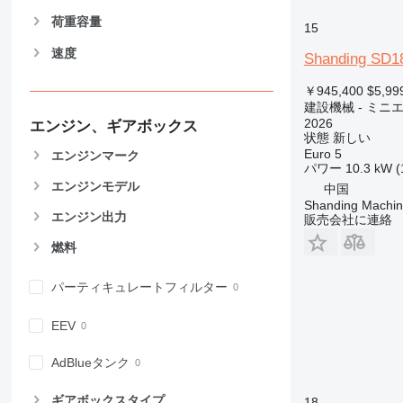
907
荷重容量
15
908
速度
910
Shanding SD1
914
￥945,400
$5,99
918
建設機械 - ミニ
924
2026
エンジン、ギアボックス
状態
新しい
926
Euro 5
エンジンマーク
928
パワー
10.3 kW (
エンジンモデル
930
中国
Shanding Machine
931
エンジン出力
販売会社に連絡
938
燃料
950
953
パーティキュレートフィルター
955
962
EEV
963
966
AdBlueタンク
972
ギアボックスタイプ
18
973