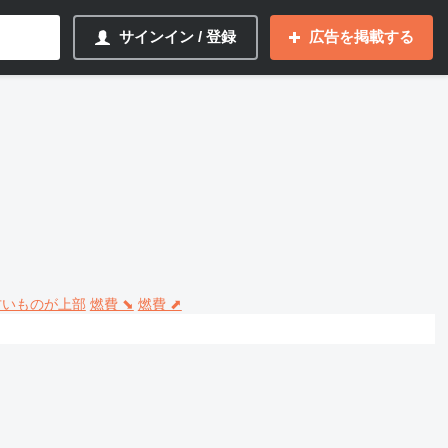
サインイン / 登録
広告を掲載する
 古いものが上部
燃費 ⬊
燃費 ⬈