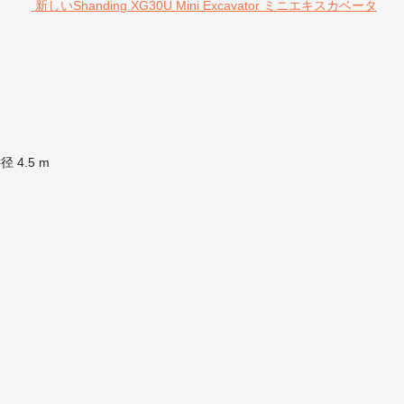
新しいShanding XG30U Mini Excavator ミニエキスカベータ
半径
4.5 m