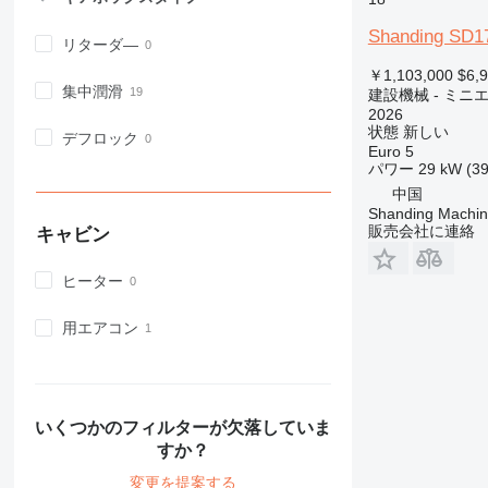
980
Shanding SD1
リターダ―
982
￥1,103,000
$6,
988
集中潤滑
建設機械 - ミニ
990
2026
992
状態
新しい
デフロック
Euro 5
AP
パワー
29 kW (39
C-series
中国
CB
Shanding Machine
販売会社に連絡
キャビン
CS
D series
ヒーター
E-series
F-series
用エアコン
GC
IT
M-series
MH
いくつかのフィルターが欠落していま
NR
すか？
PM
変更を提案する