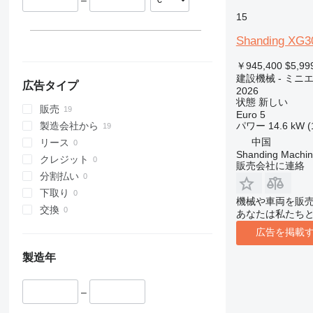
–
313
436
3394
XR
15
314
437
4069
XS
Shanding XG30
315
456
4394
XZ
￥945,400
$5,99
316
457
E-series
ZL
建設機械 - ミニ
317
8008
Liftlux
広告タイプ
2026
318
8018
Pecolift
状態
新しい
販売
Euro 5
319
8025
R-series
パワー
14.6 kW (
製造会社から
320
8026
Toucan
中国
リース
321
8030
Shanding Machine
クレジット
販売会社に連絡
322
8035
分割払い
323
CT
下取り
324
JS
機械や車両を販
交換
あなたは私たち
325
JZ
広告を掲載
326
NXT
329
S-Series
製造年
330
TM
336
VMT
–
340
Vibromax