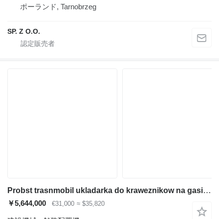
ポーランド, Tarnobrzeg
SP. Z O.O.
Probst trasnmobil ukladarka do kraweznikow na gasienicach,optimas
￥5,644,000
€31,000
≈ $35,820