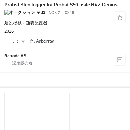
Probst Sten legger fra Probst S50 feste HVZ Genius
￥33
NOK 2
≈ €0.18
建設機械 - 舗装配置機
2016
デンマーク, Aabenraa
Retrade AS