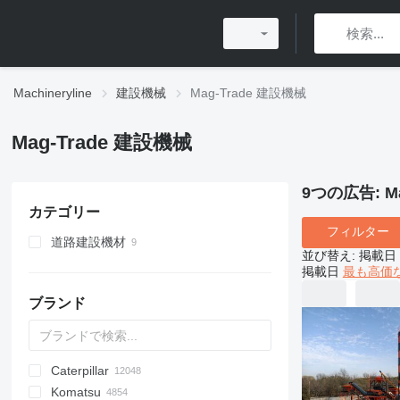
Machineryline
建設機械
Mag-Trade 建設機械
Mag-Trade 建設機械
9つの広告:
M
カテゴリー
フィルター
道路建設機材
並び替え
:
掲載日
アスファルトタンク
掲載日
最も高価
アスファルト溶解機
ブランド
アスファルトプラント
Caterpillar
Titan
AL
SP
AX
X-Series
AFW
HD
FlexiROC
1304
400 - series
BC
BG
BB
TW
553
GSH
Leonardo
AHK
K-series
CK
3.5
B-series
450
Komatsu
AS
SR
AP
ROC
1404
500 - series
BF
RG
DTV
753
PC
C-series
570
12H
CM
Scorpion
MC
BlockKing
30
CF
Mega
D-series
AC
DK
DX
F-series
JCPT
JT
Framax
DH
TD
CA
R-series
AirROC
W-series
ER
Compact
ATF
FL
EX
Cargo
FS
F-series
HCR
HRE
EK
R-series
AWP
D-series
GT
XL
GMK
D-series
BG
3307
Compact
HMK
700
LL
EX
SCX
C-series
H-series
A-series
FS
ZL
HL-series
HBR
Daily
YF
DD
ELF
IT
1CX
10
CT
SPX
410
PM
KR
KR
KM
7055