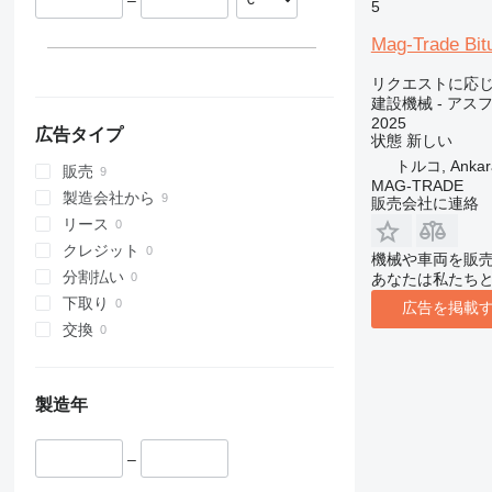
–
5
313
436
3394
XR
Mag-Trade Bit
314
437
4069
XS
315
456
4394
XZ
リクエストに応
建設機械 - アス
316
457
E-series
ZL
2025
317
8008
Liftlux
広告タイプ
状態
新しい
318
8018
Pecolift
トルコ, Ankar
販売
319
8025
R-series
MAG-TRADE
製造会社から
販売会社に連絡
320
8026
Toucan
リース
321
8030
クレジット
機械や車両を販
322
8035
分割払い
あなたは私たち
323
8055
下取り
広告を掲載
324
CT
交換
325
JS
326
JZ
329
NXT
製造年
330
S-Series
336
TM
–
340
VMT