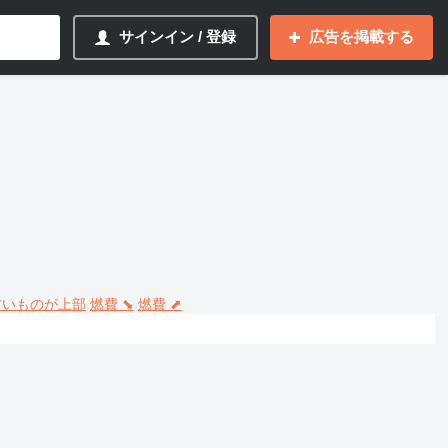
サインイン / 登録
広告を掲載する
 古いものが上部
燃費 ⬊
燃費 ⬈