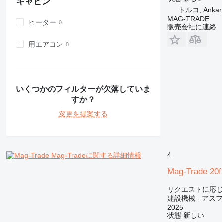
キャビン
トルコ, Ankar
980
MAG-TRADE
ヒーター
982
販売会社に連絡
988
用エアコン
990
992
AP
C-series
いくつかのフィルターが欠落していま
CB
すか？
CS
変更を提案する
D series
E-series
F-series
GC
4
Mag-Tradeに関する詳細情報
IT
Mag-Trade 20f
M-series
リクエストに応
MH
建設機械 - アス
NR
2025
PM
状態
新しい