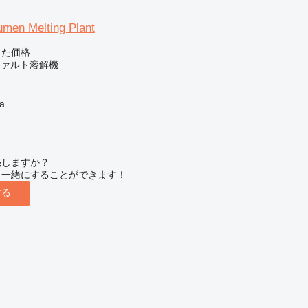
umen Melting Plant
じた価格
ファルト溶解機
a
売しますか？
と一緒にすることができます！
する