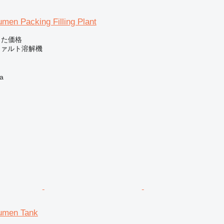
men Packing Filling Plant
じた価格
ファルト溶解機
a
umen Tank