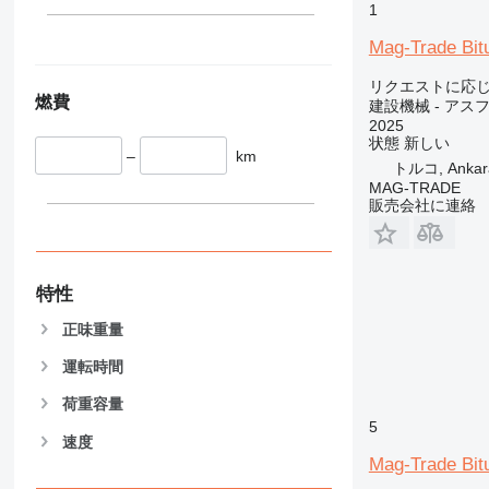
345
Vibromax
1
349
Mag-Trade Bitu
350
リクエストに応
365
燃費
建設機械 - アス
374
2025
390
状態
新しい
–
km
395
トルコ, Ankar
MAG-TRADE
416
販売会社に連絡
420
424
426
特性
428
430
正味重量
432
運転時間
434
444
荷重容量
5
589
速度
826
Mag-Trade Bit
906