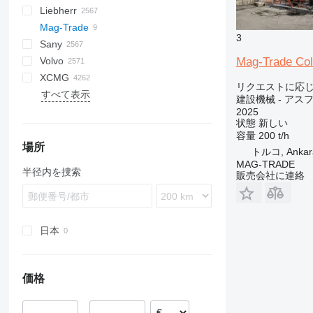
Liebherr
AZ
SV
ASC
SmartROC
1604
700 - series
BM
SF
A series
580
12M
Torion
MobKing
60
LF
RH
CC
R-series
Frami
DL
CC
Turbomix
F-series
FD
MHL
RT
GR
G1200
RT
3412
H-series
KH
K-series
HW-series
EuroCargo
SD
2CX
340AJ
HT
NK
7150
D series
5035
KMK
A-series
A-series
Mag-Trade
AV
AR
BP
E series
590
120
100
DF
DX
CP
RTF
FH
SL
GS
G2200
TMS
DV
HA
ZW
HX-series
Eurotrakker
3CX
450
KV
CKE
GD
5050
GL-series
AR
A-series
SL
HTC
836
GRIL
CDM
FR
LE
MP
Madpatcher
MC
3
Sany
RAMMAX
MH
BT
S series
621
140
CS
FR
S series
G2300
GRW
HT
ZX
R-series
Trakker
3DX
460
RK
PC
5065
K-series
AS
HS
RTC
855
LG
TGA
DS
HR
AETJ
XE
MI
Parma
MW
6
A-series
Actros
DBM
Canter
VA
AL
B-series
120
Cabstar
NM
F-series
Snake
H-series
HD
S151-19E
ATT
SK
Spider 18.90 Pro
GTMR
BSA
MR
RW
C-series
XN
R-series
RX
E-Series
655
TS
SE
Commando
Mag-Trade Cold
Volvo
W series
BVP
T series
695
160
F series
W-series
Z series
G2700
H-series
Optimum
Zaxis
Robex
4CX
520
SK
PW
5075
KH-series
MT
K-Series
856
TGL
ES
ATJ
8
Antos
TF
D-series
HR
NT
L-series
H-series
M-series
K-series
ER
656
DI
HBT
P-series
SP
1622
SL
613
F3000
SD
SD
SJ
A-series
R312
1265
HA
SWE
FR85
ATF
ATF
TB
815
A-series
CF
300F
URW
D-series
W
XCMG
BW
721
226
LP
G5000
HC
Star
5CX
600
SK
Allrad
KX-series
SR
L-series
920E
TGM
MT
12
Arocs
E-series
N-series
MH
HD
SP
Kerax
L-Series
816
DP
QY
R-series
2024
630
SE
S-series
SF
SK
LS
SWL
GR
TL
T-series
AC
S-series
BL
AB
6003
DPU
CR
1140
WG
AR
KMA
リクエストに応
すべて表示
MPH
770
236
PL
V-series
HD
16C-1
660
WA
KL
M-series
SS
LB
922
TGS
TJ
714
Atego
L-series
RH
IGO
Master
LG
919
DX
SAC
2028
730
SM
SH
GT
RC
T-series
BLC
MT
BS
ET
SRV
1160
AW
SP
GR
B-series
ZM
ZL
HBT
H
建設機械 - ア
821
246
SD
HP
86
680
WB
KT
R-series
LG
9017
VJR
AS
Axor
LB
MC
Maxity
920
Dino
SAP
2430
818
SR
TG
TC
V-series
BM
Super
DPU
RT
1280
W-series
GTBZ
SV
QY
2025
状態
新しい
851
259D
HW
110
800
U-series
LH
9035FZTS
AX
S-Class
MH
MD
Midlum
922
Leopard
SCC
2445
821
TL
TL
DD
ET
1390
WR
HB
V-series
ZA
容量
200 t/h
921
262D
205
860
LR
9075F
MCL
SK
RG
MDT
Premium
Pantera
SR
2630
825
TR
TV
EC
EW
3070
WS
LW
Vio
ZE
場所
トルコ, Ankar
1650
301
215
1230
LRB
CLG
Sprinter
W-series
Trafic
Ranger
STC
3630
830
TW
ECR
EZ
3080
QAY
ZLJ
MAG-TRADE
半径内を捜索
販売会社に連絡
CX
302
220X
1250
LTC
LG
Unimog
SY
3650
835
EW
RD
4080
QY
ZS
SR
303
225
1350
LTF
LTC
8620 T
5500
EWR
RT
T-series
RP
ZT
SV
304
403
1930
LTM
ZL
S series
FL
WL
WZ
W-series
305
406
1932
LTR
FM
XC
日本
306
407
2030
MK
FMX
XD
307
409
2630
PR
G-series
XE
価格
308
426
2646
R-series
L-series
XG
311
427
3246
LM
XM
312
435S
3369
SD
XP