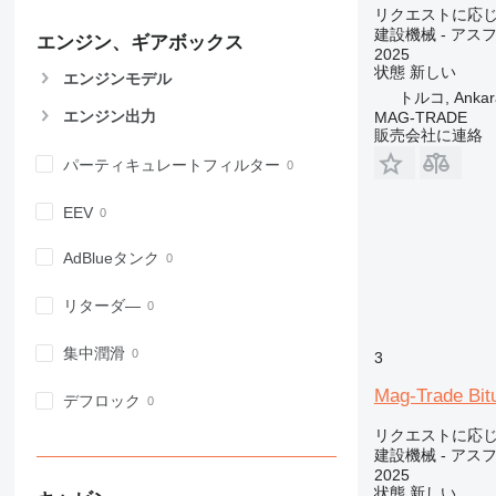
リクエストに応
907
建設機械 - アス
エンジン、ギアボックス
908
2025
910
状態
新しい
エンジンモデル
914
トルコ, Ankar
エンジン出力
MAG-TRADE
918
販売会社に連絡
924
パーティキュレートフィルター
926
928
EEV
930
931
AdBlueタンク
938
リターダ―
950
953
集中潤滑
3
955
962
Mag-Trade Bit
デフロック
963
リクエストに応
966
建設機械 - アス
972
2025
状態
新しい
973