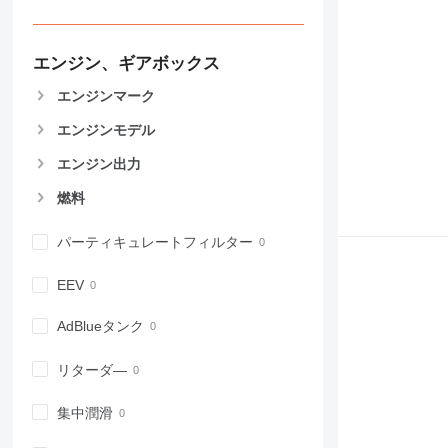
907
908
エンジン、ギアボックス
910
914
エンジンマーク
918
エンジンモデル
924
926
エンジン出力
928
燃料
930
931
パーティキュレートフィルター
938
950
EEV
953
AdBlueタンク
955
962
リターダ―
963
966
集中潤滑
972