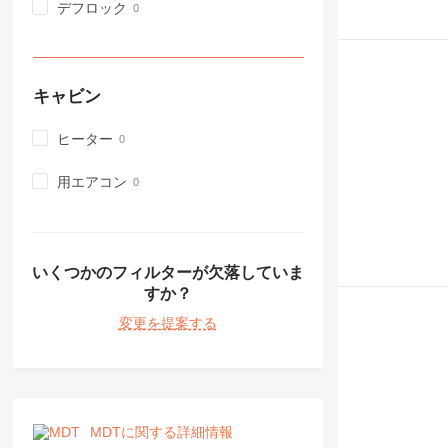
973
デフロック
980
982
988
キャビン
990
992
ヒーター
AP
C-series
用エアコン
CB
CS
D series
E-series
いくつかのフィルターが欠落していま
F-series
すか？
GC
変更を提案する
IT
M-series
MH
NR
PM
MDTに関する詳細情報