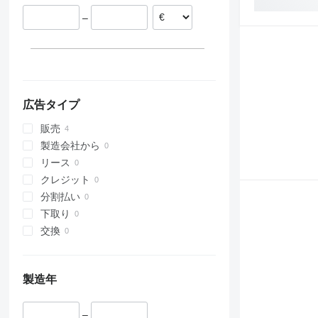
312
435S
3369
SD
XP
イギリス
313
436
3394
XR
–
314
437
4069
XS
315
456
4394
XZ
316
457
E-series
ZL
317
8008
Liftlux
318
8018
Pecolift
広告タイプ
319
8025
R-series
販売
320
8026
Toucan
製造会社から
321
8030
リース
322
8035
クレジット
323
CT
分割払い
324
JS
下取り
325
JZ
交換
326
NXT
329
S-Series
330
TM
製造年
336
VMT
340
Vibromax
–