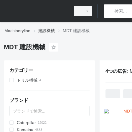
Machineryline
建設機械
MDT 建設機械
MDT 建設機械
カテゴリー
4つの広告:
ドリル機械
掘削リグ
パイルドライバー
ブランド
Caterpillar
Titan
AL
SP
AX
X-Series
AFW
HD
FlexiROC
1304
400 - series
BC
BG
BB
TW
553
GSH
Leonardo
AHK
K-series
CK
3.5
B-series
450
Komatsu
AS
SR
AP
ROC
1404
500 - series
BF
RG
DTV
753
PC
C-series
570
12H
CM
Scorpion
MC
BlockKing
30
CF
Mega
D-series
AC
DK
DX
F-series
JCPT
JT
Framax
DH
TD
CA
R-series
AirROC
W-series
ER
Compact
ATF
FL
EX
Cargo
FS
F-series
HCR
HRE
EK
R-series
AWP
D-series
XL
GMK
D-series
BG
3307
Compact
HMK
700
LL
EX
SCX
C-series
H-series
A-series
FS
ZL
HL-series
HBR
Daily
YF
DD
ELF
IT
1CX
10
CT
SPX
410
PM
KR
KR
KM
7055