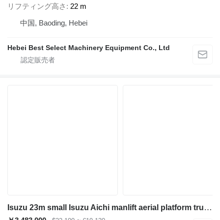
リフティング高さ
22 m
中国, Baoding, Hebei
Hebei Best Select Machinery Equipment Co., Ltd
Isuzu 23m small Isuzu Aichi manlift aerial platform truck ISUZU 100P c