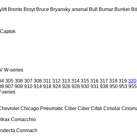
lift
Bronto
Broyt
Bruce
Bryansky arsenal
Bull
Bumar
Bunker
Bö
Captok
V
W-series
04
305
306
307
308
311
312
313
314
315
316
317
318
319
320
06
907
908
910
914
918
924
926
928
930
931
938
950
953
955
-series
Chevrolet
Chicago Pneumatic
Ciber
Ciber
Cifali
Cimolai
Cinoma
ltrax
Comacchio
ndecta
Conmach