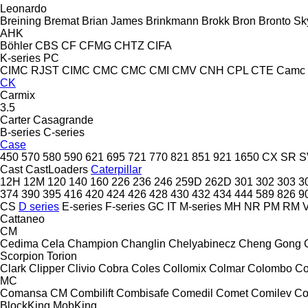
Leonardo
Breining
Bremat
Brian James
Brinkmann
Brokk
Bron
Bronto Sky
AHK
Böhler
CBS
CF
CFMG
CHTZ
CIFA
K-series
PC
CIMC RJST
CIMC
CMC
CMC
CMI
CMV
CNH
CPL
CTE
Camc
CK
Carmix
3.5
Carter
Casagrande
B-series
C-series
Case
450
570
580
590
621
695
721
770
821
851
921
1650
CX
SR
S
Cast
CastLoaders
Caterpillar
12H
12M
120
140
160
226
236
246
259D
262D
301
302
303
3
374
390
395
416
420
424
426
428
430
432
434
444
589
826
9
CS
D series
E-series
F-series
GC
IT
M-series
MH
NR
PM
RM
V
Cattaneo
CM
Cedima
Cela
Champion
Changlin
Chelyabinecz
Cheng Gong
Scorpion
Torion
Clark
Clipper
Clivio
Cobra
Coles
Collomix
Colmar
Colombo
Co
MC
Comansa CM
Combilift
Combisafe
Comedil
Comet
Comilev
Co
BlockKing
MobKing