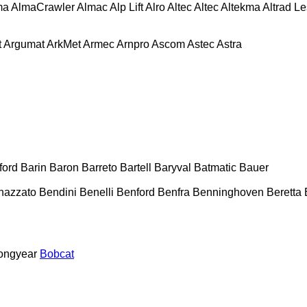
ma
AlmaCrawler
Almac
Alp Lift
Alro
Altec
Altec
Altekma
Altrad L
t
Argumat
ArkMet
Armec
Arnpro
Ascom
Astec
Astra
ford
Barin
Baron
Barreto
Bartell
Baryval
Batmatic
Bauer
nazzato
Bendini
Benelli
Benford
Benfra
Benninghoven
Beretta
ongyear
Bobcat