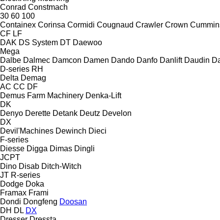
Conrad
Constmach
30
60
100
Containex
Corinsa
Cormidi
Cougnaud
Crawler
Crown
Cummin
CF
LF
DAK
DS System
DT
Daewoo
Mega
Dalbe
Dalmec
Damcon
Damen
Dando
Danfo
Danlift
Daudin
Da
D-series
RH
Delta
Demag
AC
CC
DF
Demus Farm Machinery
Denka-Lift
DK
Denyo
Derette
Detank
Deutz
Develon
DX
Devil'Machines
Dewinch
Dieci
F-series
Diesse
Digga
Dimas
Dingli
JCPT
Dino
Disab
Ditch-Witch
JT
R-series
Dodge
Doka
Framax
Frami
Dondi
Dongfeng
Doosan
DH
DL
DX
Dresser
Dressta