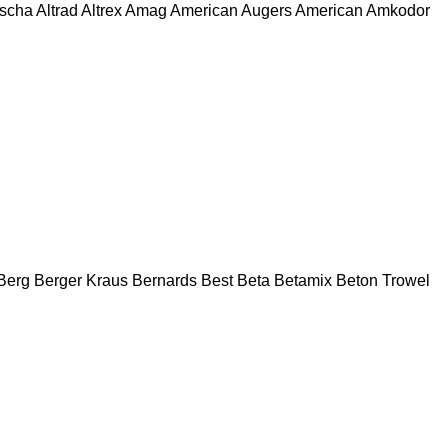
escha
Altrad
Altrex
Amag
American Augers
American
Amkodor
Berg
Berger Kraus
Bernards
Best
Beta
Betamix
Beton Trowel