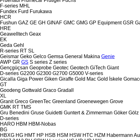
Fruehauf
Frumecar
Frutiger
Fuchs
F-series
MHL
Fundex
Furd
Furukawa
HCR
Fushun
GAZ
GE
GH
GINAF
GMC
GMG
GP Equipment
GSR
G
HRE
Geawelltech
Geax
EK
Geda
Gehl
R-series
RT
SL
Geismar
Geko
Gelco
Gemsa
General Makina
Genie
AWP
GR
GS
S series
Z series
Gençgüçsan
Geoprobe
Geotec
Geotech
GiTech
Giant
D-series
G2200
G2300
G2700
G5000
V-series
Gicalla
Giga Power
Giken
Giraffe
Gold Mac
Gold İskele
Gomac
GT
Goodeng
Gottwald
Graco
Gradall
XL
Granit
Greco
GreenTec
Greenland
Groenewegen
Grove
GMK
RT
TMS
Gru Benedini
Gruse
Guidetti
Guntert & Zimmerman
Göker
Gölz
D-series
HARO
HBM
HBM-Nobas
BG
HBXG
HG
HMT
HP
HSB
HSM
HSW
HTC
HZM
Habermann A