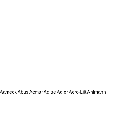
Aameck
Abus
Acmar
Adige
Adler
Aero-Lift
Ahlmann