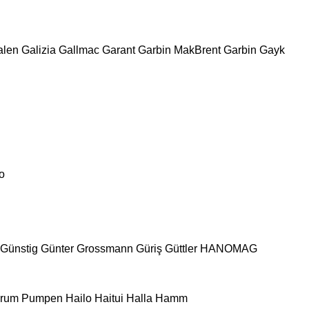
alen
Galizia
Gallmac
Garant
Garbin MakBrent
Garbin
Gayk
o
Günstig
Günter Grossmann
Güriş
Güttler
HANOMAG
urum Pumpen
Hailo
Haitui
Halla
Hamm