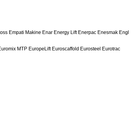
oss
Empati Makine
Enar
Energy Lift
Enerpac
Enesmak
Engl
Euromix MTP
EuropeLift
Euroscaffold
Eurosteel
Eurotrac