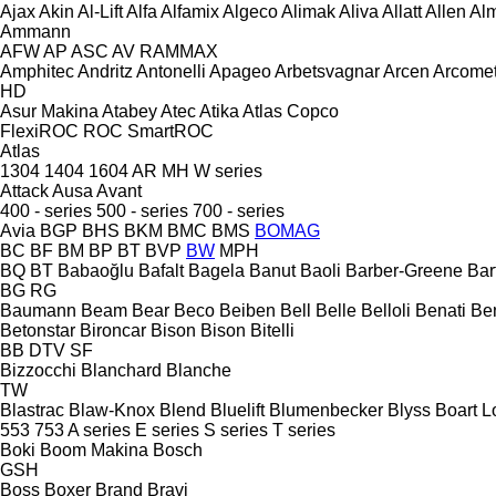
Ajax
Akin
Al-Lift
Alfa
Alfamix
Algeco
Alimak
Aliva
Allatt
Allen
Al
Ammann
AFW
AP
ASC
AV
RAMMAX
Amphitec
Andritz
Antonelli
Apageo
Arbetsvagnar
Arcen
Arcome
HD
Asur Makina
Atabey
Atec
Atika
Atlas Copco
FlexiROC
ROC
SmartROC
Atlas
1304
1404
1604
AR
MH
W series
Attack
Ausa
Avant
400 - series
500 - series
700 - series
Avia
BGP
BHS
BKM
BMC
BMS
BOMAG
BC
BF
BM
BP
BT
BVP
BW
MPH
BQ
BT
Babaoğlu
Bafalt
Bagela
Banut
Baoli
Barber-Greene
Bar
BG
RG
Baumann
Beam
Bear
Beco
Beiben
Bell
Belle
Belloli
Benati
Be
Betonstar
Bironcar
Bison
Bison
Bitelli
BB
DTV
SF
Bizzocchi
Blanchard
Blanche
TW
Blastrac
Blaw-Knox
Blend
Bluelift
Blumenbecker
Blyss
Boart L
553
753
A series
E series
S series
T series
Boki
Boom Makina
Bosch
GSH
Boss
Boxer
Brand
Bravi