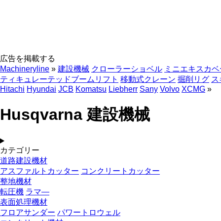
広告を掲載する
Machineryline
»
建設機械
クローラーショベル
ミニエキスカベ
ティキュレーテッドブームリフト
移動式クレーン
掘削リグ
ス
Hitachi
Hyundai
JCB
Komatsu
Liebherr
Sany
Volvo
XCMG
»
Husqvarna 建設機械
カテゴリー
道路建設機材
アスファルトカッター
コンクリートカッター
整地機材
転圧機
ラマ―
表面処理機材
フロアサンダー
パワートロウェル