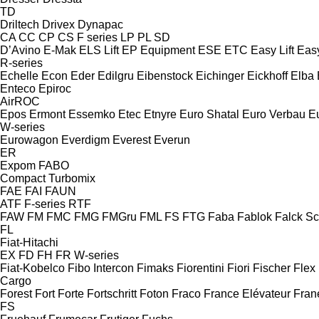
TD
Driltech
Drivex
Dynapac
CA
CC
CP
CS
F series
LP
PL
SD
D’Avino
E-Mak
ELS Lift
EP Equipment
ESE
ETC
Easy Lift
Easy
R-series
Echelle
Econ
Eder
Edilgru
Eibenstock
Eichinger
Eickhoff
Elba
Enteco
Epiroc
AirROC
Epos
Ermont
Essemko
Etec
Etnyre
Euro Shatal
Euro Verbau
E
W-series
Eurowagon
Everdigm
Everest
Everun
ER
Expom
FABO
Compact
Turbomix
FAE
FAI
FAUN
ATF
F-series
RTF
FAW
FM
FMC
FMG
FMGru
FML
FS
FTG
Faba
Fablok
Falck S
FL
Fiat-Hitachi
EX
FD
FH
FR
W-series
Fiat-Kobelco
Fibo Intercon
Fimaks
Fiorentini
Fiori
Fischer
Flex
Cargo
Forest
Fort
Forte
Fortschritt
Foton
Fraco
France Elévateur
Fran
FS