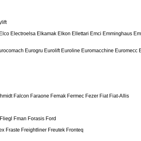
lift
Elco
Electroelsa
Elkamak
Elkon
Ellettari
Emci
Emminghaus
Em
urocomach
Eurogru
Eurolift
Euroline
Euromacchine
Euromecc
chmidt
Falcon
Faraone
Femak
Fermec
Fezer
Fiat
Fiat-Allis
Fliegl
Fman
Forasis
Ford
ex
Fraste
Freightliner
Freutek
Fronteq