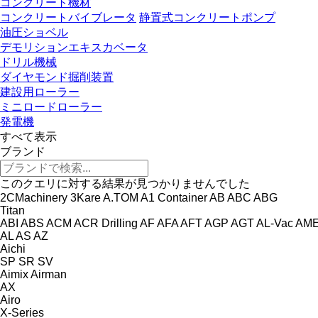
コンクリート機材
コンクリートバイブレータ
静置式コンクリートポンプ
油圧ショベル
デモリションエキスカベータ
ドリル機械
ダイヤモンド掘削装置
建設用ローラー
ミニロードローラー
発電機
すべて表示
ブランド
このクエリに対する結果が見つかりませんでした
2CMachinery
3Kare
A.TOM
A1 Container
AB
ABC
ABG
Titan
ABI
ABS
ACM
ACR Drilling
AF
AFA
AFT
AGP
AGT
AL-Vac
AM
AL
AS
AZ
Aichi
SP
SR
SV
Aimix
Airman
AX
Airo
X-Series