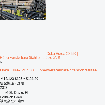
Doka Eurex 20 550 |
Höhenverstellbare Stahlrohrstütze 足場
6
Doka Eurex 20 550 | Höhenverstellbare Stahlrohrstütze
￥19,120
€105
≈ $121.30
建設機械 - 足場
2023
米国, Davie, Fl
Form-on GmbH
販売会社に連絡