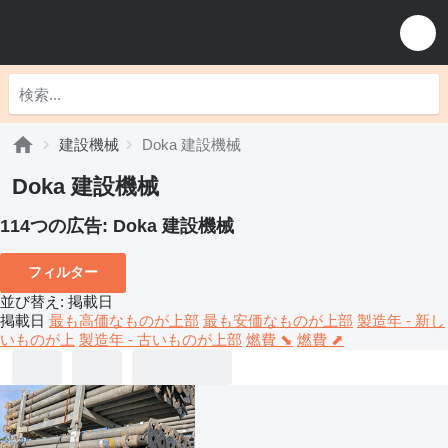
建設機械
Doka 建設機械
Doka 建設機械
114つの広告:
Doka 建設機械
フィルター
並び替え
:
掲載日
掲載日
最も高価なものが上部
最も安価なものが上部
製造年 - 新し
いものが上
製造年 - 古いものが上部
燃費 ⬊
燃費 ⬈