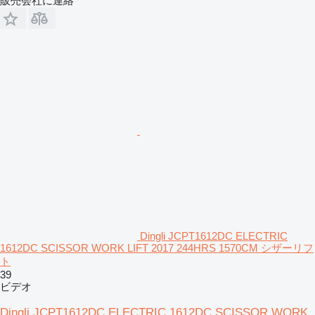
販売会社に連絡
Dingli JCPT1612DC ELECTRIC
1612DC SCISSOR WORK LIFT 2017 244HRS 1570CM シザーリフ
ト
39
ビデオ
Dingli JCPT1612DC ELECTRIC 1612DC SCISSOR WORK