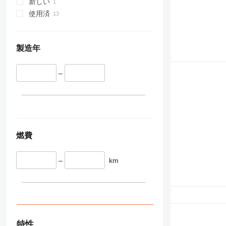
新しい
340
VMT
使用済
345
Vibromax
349
350
製造年
365
374
–
390
395
416
420
424
燃費
426
428
–
km
430
432
434
444
589
826
特性