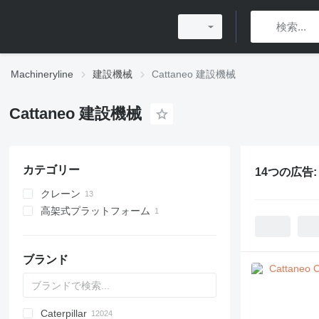
Machineryline
建設機械
Cattaneo 建設機械
Cattaneo 建設機械
カテゴリー
14つの広告
クレーン
高架式プラットフォーム
自立式タワークレーン
タワークレーン
牽引式ブームリフト
ブランド
Caterpillar
Titan
AL
SP
AX
X-Series
AFW
HD
FlexiROC
1304
400 - series
BC
BG
BB
TW
553
GSH
Leonardo
AHK
K-series
CK
3.5
B-series
450