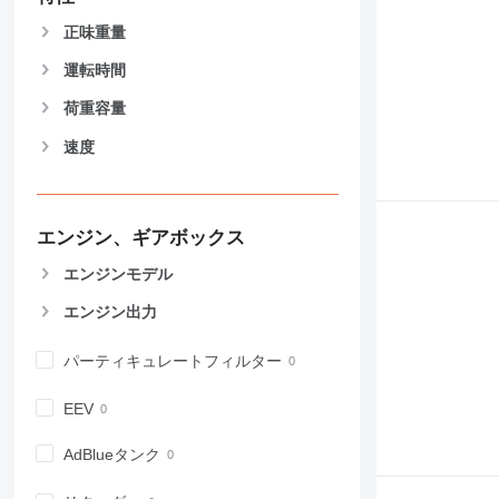
906
正味重量
907
運転時間
908
910
荷重容量
914
速度
918
924
926
928
エンジン、ギアボックス
930
エンジンモデル
931
エンジン出力
938
950
パーティキュレートフィルター
953
955
EEV
962
963
AdBlueタンク
966