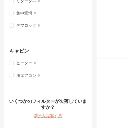
972
リターダ―
973
集中潤滑
980
982
デフロック
988
990
992
AP
キャビン
C-series
CB
ヒーター
CS
用エアコン
D series
E-series
F-series
GC
いくつかのフィルターが欠落していま
IT
すか？
M-series
変更を提案する
MH
NR