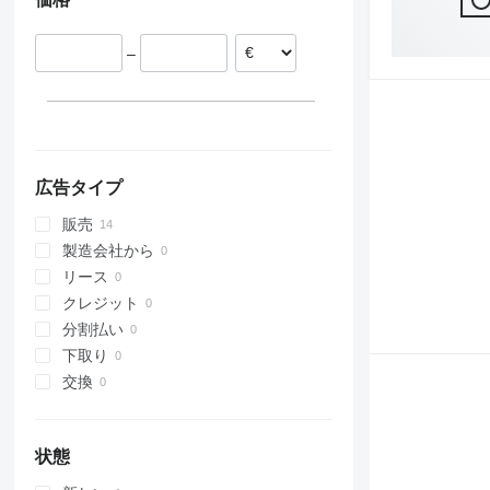
311
426
2646
LM
XM
ドイツ
312
427
3246
SD
XP
313
435S
3369
XR
–
314
436
3394
XS
315
437
4069
XZ
316
456
4394
ZL
317
457
E-series
318
8008
Liftlux
広告タイプ
319
8018
Pecolift
販売
320
8025
R-series
製造会社から
321
8026
Toucan
リース
322
8030
クレジット
323
8035
分割払い
324
CT
下取り
325
JS
交換
326
JZ
329
NXT
330
S-Series
状態
336
TM