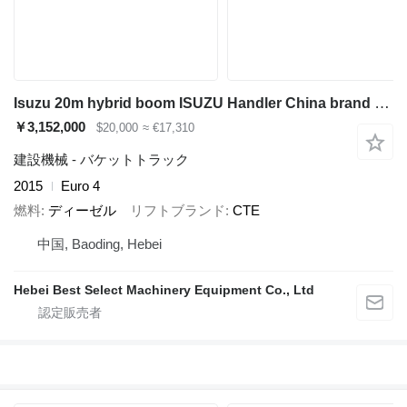
Isuzu 20m hybrid boom ISUZU Handler China brand upper aerial platform
￥3,152,000
$20,000
≈ €17,310
建設機械 - バケットトラック
2015
Euro 4
燃料
ディーゼル
リフトブランド
CTE
中国, Baoding, Hebei
Hebei Best Select Machinery Equipment Co., Ltd