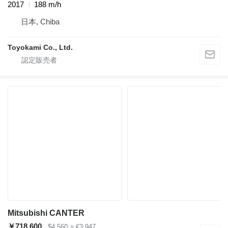
2017
188 m/h
日本, Chiba
Toyokami Co., Ltd.
Mitsubishi CANTER
￥718,600
$4,560
≈ €3,947