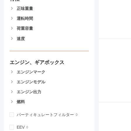
826
正味重量
906
運転時間
907
908
荷重容量
910
速度
914
918
924
926
エンジン、ギアボックス
928
エンジンマーク
930
エンジンモデル
931
938
エンジン出力
950
燃料
953
955
パーティキュレートフィルター
962
963
EEV