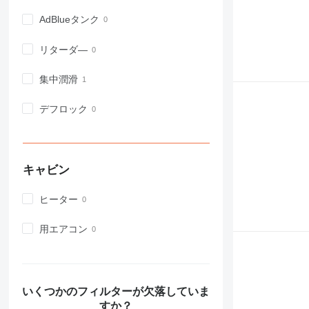
966
972
AdBlueタンク
973
リターダ―
980
982
集中潤滑
988
990
デフロック
992
AP
C-series
CB
キャビン
CS
D series
ヒーター
E-series
用エアコン
F-series
GC
IT
M-series
いくつかのフィルターが欠落していま
MH
すか？