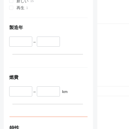
新しい
336
VMT
再生
340
Vibromax
345
349
製造年
350
365
–
374
390
395
416
420
燃費
424
426
–
km
428
430
432
434
444
589
特性