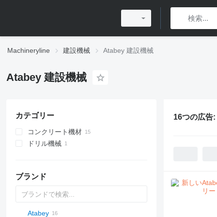
Machineryline
建設機械
Atabey 建設機械
Atabey 建設機械
カテゴリー
16つの広告
コンクリート機材
ドリル機械
コンクリート打設ブーム
コンクリートポンプ
掘削リグ
静置式コンクリートポンプ
ブランド
Atabey
Titan
AL
SP
AX
X-Series
AFW
HD