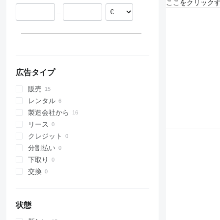
308
426
2646
R-series
LM
XM
ここをクリック
311
427
3246
SD
XP
–
312
435S
3369
XR
313
436
3394
XS
314
437
4069
XZ
315
456
4394
ZL
316
457
E-series
広告タイプ
317
8008
Liftlux
販売
318
8018
Pecolift
レンタル
319
8025
R-series
製造会社から
320
8026
Toucan
リース
321
8030
クレジット
322
8035
分割払い
323
CT
下取り
324
JS
交換
325
JZ
326
NXT
329
S-Series
状態
330
TM