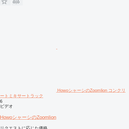
HowoシャーシのZoomlion コンクリ
ートミキサートラック
6
ビデオ
HowoシャーシのZoomlion
リクエストに応じた価格