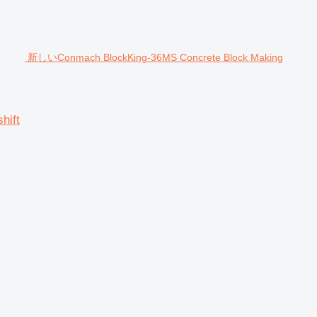
新しいConmach BlockKing-36MS Concrete Block Making
hift