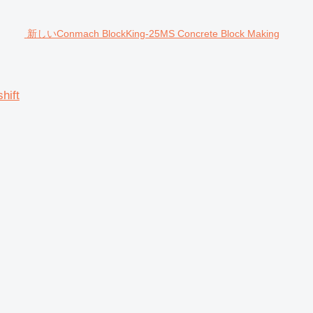
新しいConmach BlockKing-25MS Concrete Block Making
hift