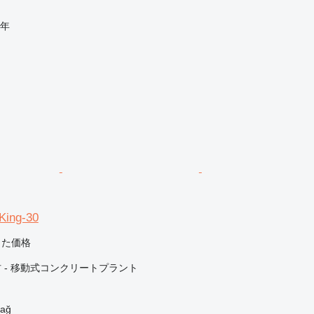
年
ing-30
じた価格
 - 移動式コンクリートプラント
ağ