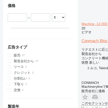
ケニア
価格
ナイジェリア
ガーナ
–
コンゴ共和国
Machine -12.00
20
ビデオ
Conmach Block
広告タイプ
リクエストに応
製造会社から
販売
コンクリート機材
製造会社から
状態
新しい
リース
トルコ, Tekird
クレジット
分割払い
CONMACH
下取り
Machinerylineで
6
交換
販売会社に連絡
このセクション
製造年