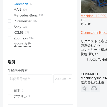
Conmach
AL
BM
F-series
M-series
DC
K-series
CK
2.5
RM
MAN
HD
PM
FHS
Magnum
3.5
BatchKing
20
CF
F-series
DFL
ESM
Compact
Airone
4136
Auman
M series
GW
HM
500
A-series
EuroCargo
CYZ
42RX170
SKM
T-series
HTM
Mercedes-Benz
PC
5.5
BlockKing
30
LF
L-series
Turbomix
D-series
CF
X series
700
ZZ
Eurotech
ELF
W-series
R-series
F90
Machine -12.00
18
Putzmeister
MobKing
60
Cargo
Eurotrakker
TGA
Actros
DBM
Canter
357
C60
BlockKing-09
ビデオ
Sany
75
E-series
Magirus
TGM
Arocs
C100
BSA
C50
C-series
BlockKing-12
MobKing-30
Conmach Block
XCMG
100
S-Way
TGS
Atego
M60
BSF
D-series
HBT
G-series
BP
F3000
371
C5H
CopperHead
L9500
M1
R-500
815
BC
C
100T
BlockKing-18
Zoomlion
120
Stralis
TGX
Axor
M100
M-series
K-series
SYG
P-series
S36
H3000
380
C7H
T-series
FE
HB
BlockKing-20
リクエストに応
すべて表示
160
T-Way
S-Class
S100
Mixokret
Kerax
R-series
SP
L3000
NX
G5
FH
HBT
BlockKing-25
製造会社から
Trakker
SK
S130
P 715 TD
Premium
S-series
WP
M3000
T5G
G7
FL
ZLJ
BlockKing-36
コンクリート機材
状態
新しい
X-Way
SL-Class
Pumi
T-series
T-series
X3000
FM
トルコ, Tekird
SP
FMX
場所
Telebelt
L-series
半径内を捜索
Terberg
CONMACH
Machinerylineで
6
販売会社に連絡
日本
アフリカ
ソマリア