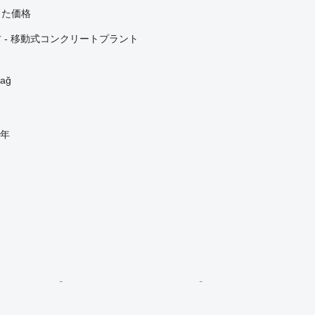
じた価格
 - 移動式コンクリートプラント
ağ
年