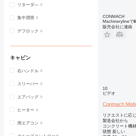
リターダ―
CONMACH
集中潤滑
Machinerylineで
6
販売会社に連絡
デフロック
キャビン
右ハンドル
スリーパー
10
ビデオ
エアバッグ
Conmach MobK
ヒーター
リクエストに応
製造会社から
用エアコン
コンクリート機材
状態
新しい