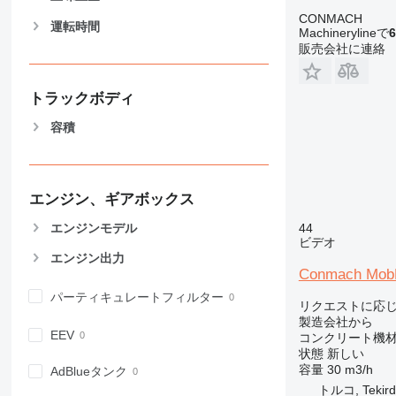
CONMACH
運転時間
Machinerylineで
6
販売会社に連絡
トラックボディ
容積
エンジン、ギアボックス
エンジンモデル
44
ビデオ
エンジン出力
Conmach MobK
パーティキュレートフィルター
リクエストに応
製造会社から
EEV
コンクリート機材
状態
新しい
容量
30 m3/h
AdBlueタンク
トルコ, Tekird