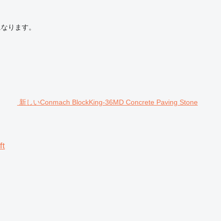
になります。
新しいConmach BlockKing-36MD Concrete Paving Stone
ft