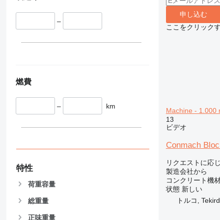
申し込む
–
ここをクリック
燃費
–
km
Machine - 1.0
13
ビデオ
Conmach Block
リクエストに応
特性
製造会社から
コンクリート機材
荷重容量
状態
新しい
トルコ, Tekird
総重量
正味重量