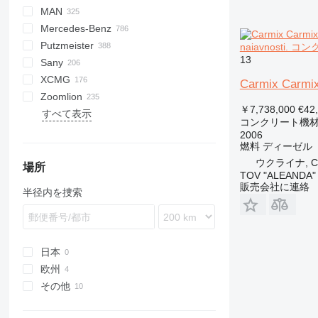
MAN
HD
PM
FHS
Magnum
2.5
RM
BatchKing
20
CF
F-series
DFL
ESM
Compact
Airone
4136
Auman
M series
GW
500
A-series
EuroCargo
CYZ
42RX170
SKM
T-series
HTM
Mercedes-Benz
PC
3.5
BlockKing
30
L-series
Turbomix
D-series
CF
X series
700
ZZ
Eurotech
ELF
W-series
R-series
F90
Putzmeister
5.5
MobKing
60
Cargo
Eurotrakker
TGA
Actros
DBM
Canter
357
C60
naiavnosti
13
Sany
75
E-series
Magirus
TGM
Arocs
C100
BSA
C-series
XCMG
100
S-Way
TGS
Atego
M60
BSF
K-series
HBT
G-series
BP
F3000
371
C5H
CopperHead
L9500
M1
R-500
815
BC
C
100T
Carmix Carmix
Zoomlion
120
Stralis
TGX
Axor
M100
M-series
Kerax
SYG
P-series
S36
H3000
380
C7H
T-series
FE
HB
￥7,738,000
€42
すべて表示
160
T-Way
S-Class
S100
Mixokret
Premium
R-series
SP
L3000
NX
G5
FH
HBT
コンクリート機材
Trakker
SK
S130
P 715 TD
T-series
S-series
WP
M3000
T5G
G7
FL
ZLJ
2006
燃料
ディーゼル
X-Way
SL-Class
Pumi
T-series
X3000
FM
ウクライナ, Che
SP
FMX
場所
TOV "ALEANDA"
Telebelt
L-series
販売会社に連絡
半径内を捜索
日本
欧州
その他
ルーマニア
スペイン
ウクライナ