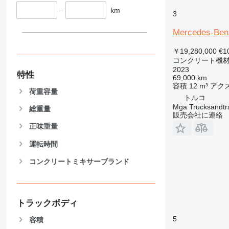
–
km
3
Mercedes-Be
￥19,280,000
€1
コンクリート機材
2023
特性
69,000 km
容積
12 m³
アク
荷重容量
トルコ
Mga Trucksandtrai
総重量
販売会社に連絡
正味重量
運転時間
コンクリートミキサーブランド
トラックボディ
5
容積