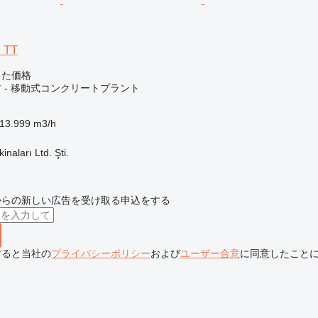
 TT
じた価格
 - 移動式コンクリートプラント
13.999 m3/h
naları Ltd. Şti.
からの新しい広告を受け取る申込をする
すると当社の
プライバシーポリシー
および
ユーザー合意
に同意したこと