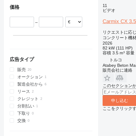
ベルギー
ブラジル
11
価格
ビデオ
Carmix CX 3.5
–
リクエストに応
コンクリート機材
2026
82 kW (111 HP)
容積
3.5 m³
容量
広告タイプ
トルコ
Atabey Beton Maki
販売
販売会社に連絡
オークション
製造会社から
このセクション
リース
クレジット
申し込む
分割払い
ここをクリック
下取り
交換