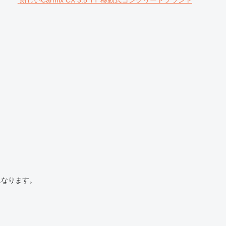
新しいCarmix CX 3.5 TT 移動式コンクリートプラント
になります。