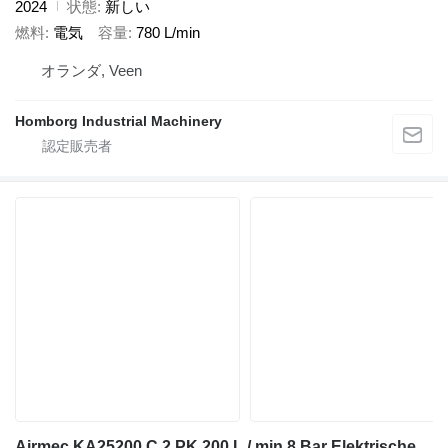
2024
状態
新しい
燃料
電気
容量
780 L/min
オランダ, Veen
Homborg Industrial Machinery
Airmec KA25200 C 2 PK 200 L / min 8 Bar Elektrische Zuigercompre