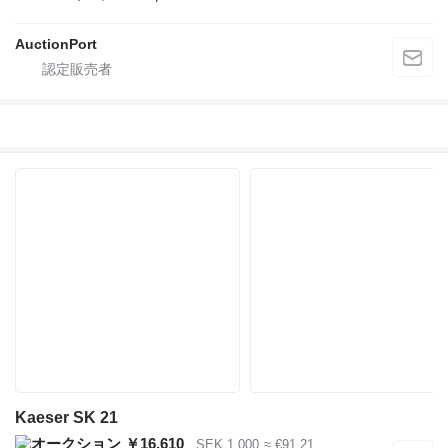
AuctionPort
Kaeser SK 21
￥16,610
SEK 1,000
≈ €91.21