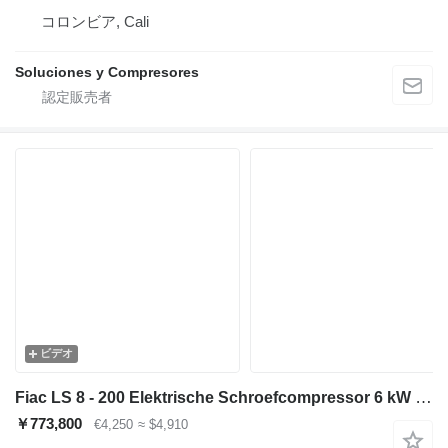
コロンビア, Cali
Soluciones y Compresores
ビデオ
Fiac LS 8 - 200 Elektrische Schroefcompressor 6 kW 736 L / min 10 Bar
￥773,800
€4,250
≈ $4,910