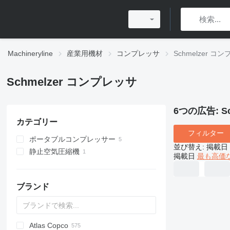
Machineryline
産業用機材
コンプレッサ
Schmelzer コ
Schmelzer コンプレッサ
6つの広告:
S
カテゴリー
フィルター
ポータブルコンプレッサー
並び替え
:
掲載日
静止空気圧縮機
掲載日
最も高価
ブランド
Atlas Copco
PDS