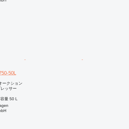
750-50L
オークション
プレッサー
ク容量
50 L
agen
mbH