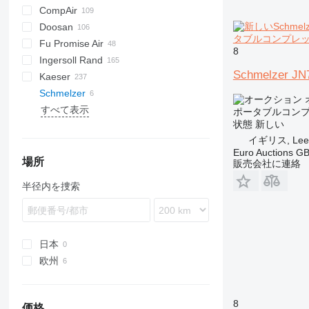
CompAir
DrillAir
XAS
PDP
PA
C-series
CPS
Doosan
E-Air
M-series
C-series
SC
F2L912
タブルコンプレ
Fu Promise Air
GA
DLT
B-series
8
Ingersoll Rand
LF
DS
G-series
Citymaster
MC
Schmelzer JN
Kaeser
LT
H-series
G-series
Schmelzer
QAX
P-series
AS
D-series
MIC
MDVN
すべて表示
XAHS
R-series
ESD
K-series
W-series
38K
ポータブルコン
状態
新しい
XAS
T-series
M-series
L-series
65K
W-0.36/8
イギリス, Lee
XATS
VHP
SK
M-series
185
Euro Auctions G
XAVS
XHP
SM
260
場所
販売会社に連絡
XRHS
600
半径内を捜索
XRVS
900
ZT
日本
欧州
ドイツ
イギリス
8
価格