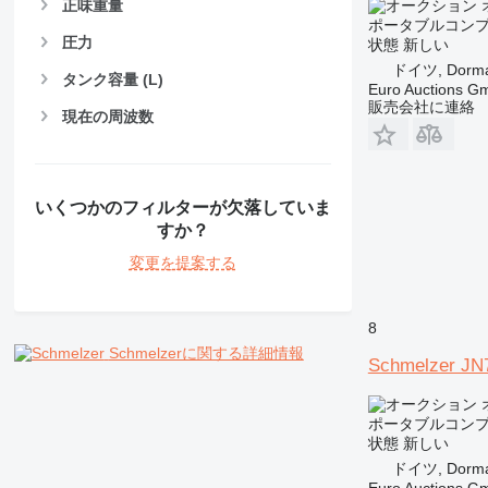
正味重量
ポータブルコン
圧力
状態
新しい
ドイツ, Dorm
タンク容量 (L)
Euro Auctions G
販売会社に連絡
現在の周波数
いくつかのフィルターが欠落していま
すか？
変更を提案する
8
Schmelzerに関する詳細情報
Schmelzer JN
ポータブルコン
状態
新しい
ドイツ, Dorm
Euro Auctions G