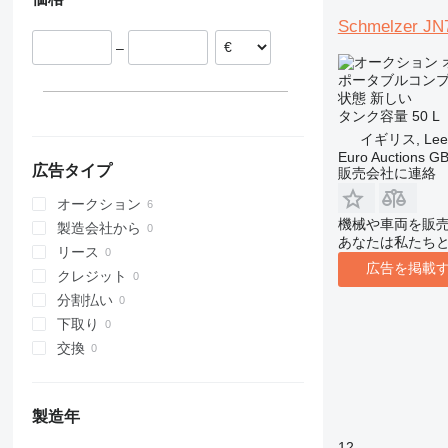
Schmelzer JN
–
ポータブルコン
状態
新しい
タンク容量
50 L
イギリス, Lee
Euro Auctions G
広告タイプ
販売会社に連絡
オークション
機械や車両を販
製造会社から
あなたは私たち
リース
広告を掲載
クレジット
分割払い
下取り
交換
製造年
12