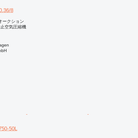
0.36/8
オークション
静止空気圧縮機
agen
mbH
750-50L