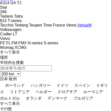
A314
DA
TJ
Star
266
Tadano
Tatra
815
T-series
Tecchio
Terberg
Teupen
Time France
Vema
Versalift
Volkswagen
Crafter
LT
Volvo
FE
FL
FM
FMX
N-series
S-series
Wumag
XCMG
すべて表示
場所
半径内を捜索
日本
欧州
ポーランド
ハンガリー
ドイツ
スペイン
イギリ
ス
リトアニア
ベルギー
クロアチア
ルーマニア
ポルトガル
オランダ
デンマーク
ブルガリア
すべて表示
その他