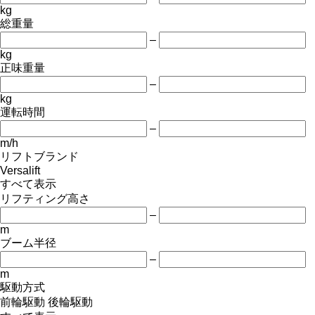
kg
総重量
–
kg
正味重量
–
kg
運転時間
–
m/h
リフトブランド
Versalift
すべて表示
リフティング高さ
–
m
ブーム半径
–
m
駆動方式
前輪駆動
後輪駆動