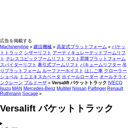
広告を掲載する
Machineryline
»
建設機械
»
高架式プラットフォーム
»
バケッ
トトラック
シザーリフト
アーティキュレーテッドブームリフ
ト
テレスコピックブームリフト
マスト昇降プラットフォーム
スパイダーリフト
牽引式ブームリフト
バキュームリフター
吊
りプラットフォーム
ルーファーホイスト
はしご車
クローラー
ショベル
ミニエキスカベータ
ホイールローダー
オールテライ
ンクレーン
ブルドーザ
»
Versalift バケットトラック
IVECO
Isuzu
MAN
Mercedes-Benz
Multitel
Nissan
Palfinger
Renault
Ruthmann
Socage
»
Versalift バケットトラック