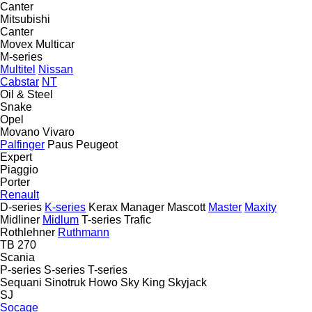
Canter
Mitsubishi
Canter
Movex
Multicar
M-series
Multitel
Nissan
Cabstar
NT
Oil & Steel
Snake
Opel
Movano
Vivaro
Palfinger
Paus
Peugeot
Expert
Piaggio
Porter
Renault
D-series
K-series
Kerax
Manager
Mascott
Master
Maxity
Midliner
Midlum
T-series
Trafic
Rothlehner
Ruthmann
TB 270
Scania
P-series
S-series
T-series
Sequani
Sinotruk Howo
Sky King
Skyjack
SJ
Socage