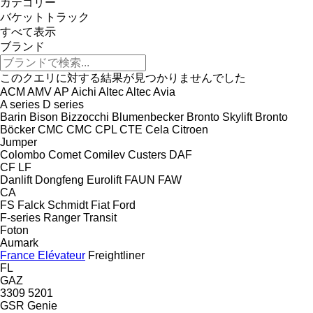
カテゴリー
バケットトラック
すべて表示
ブランド
このクエリに対する結果が見つかりませんでした
ACM
AMV
AP
Aichi
Altec
Altec
Avia
A series
D series
Barin
Bison
Bizzocchi
Blumenbecker
Bronto Skylift
Bronto
Böcker
CMC
CMC
CPL
CTE
Cela
Citroen
Jumper
Colombo
Comet
Comilev
Custers
DAF
CF
LF
Danlift
Dongfeng
Eurolift
FAUN
FAW
CA
FS
Falck Schmidt
Fiat
Ford
F-series
Ranger
Transit
Foton
Aumark
France Elévateur
Freightliner
FL
GAZ
3309
5201
GSR
Genie