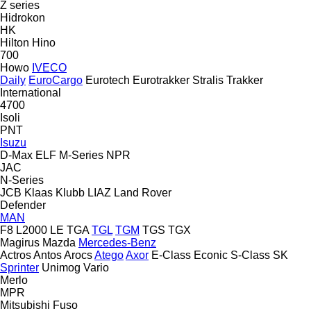
Z series
Hidrokon
HK
Hilton
Hino
700
Howo
IVECO
Daily
EuroCargo
Eurotech
Eurotrakker
Stralis
Trakker
International
4700
Isoli
PNT
Isuzu
D-Max
ELF
M-Series
NPR
JAC
N-Series
JCB
Klaas
Klubb
LIAZ
Land Rover
Defender
MAN
F8
L2000
LE
TGA
TGL
TGM
TGS
TGX
Magirus
Mazda
Mercedes-Benz
Actros
Antos
Arocs
Atego
Axor
E-Class
Econic
S-Class
SK
Sprinter
Unimog
Vario
Merlo
MPR
Mitsubishi Fuso